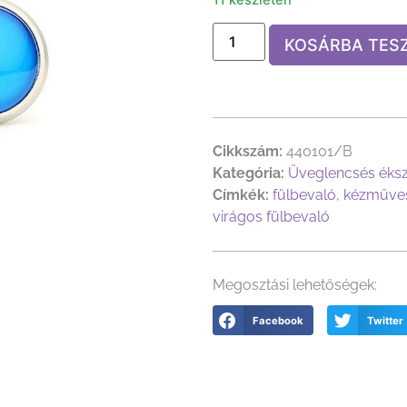
KOSÁRBA TES
Cikkszám:
440101/B
Kategória:
Üveglencsés éks
Címkék:
fülbevaló
,
kézműves
virágos fülbevaló
Megosztási lehetőségek:
Facebook
Twitter