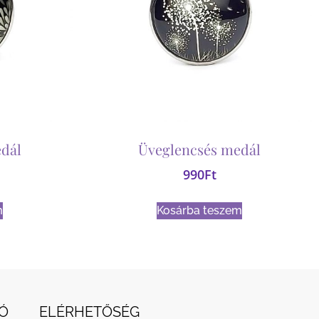
dál
Üveglencsés medál
990
Ft
m
Kosárba teszem
Ó
ELÉRHETŐSÉG