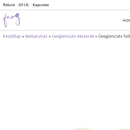
Rólunk
GY.I.K.
Kapcsolat
HO
Kezdőlap
»
Webáruház
»
Üveglencsés ékszerek
»
Üveglencsés fül