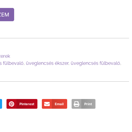
ZEM
zerek
 fülbevaló
,
üveglencsés ékszer
,
üveglencsés fülbevaló
,
Pinterest
Email
Print