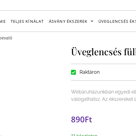
ME
TELJES KÍNÁLAT
ÁSVÁNY ÉKSZEREK
ÜVEGLENCSÉS ÉK
bevaló
Üveglencsés fül
Raktáron
Webáruházunkban egyedi elk
válogathatsz. Az ékszereket 
890
Ft
11 készleten