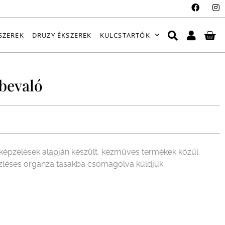
SZEREK
DRUZY ÉKSZEREK
KULCSTARTÓK
bevaló
épzelések alapján készült, kézműves termékek közül
ízléses organza tasakba csomagolva küldjük.