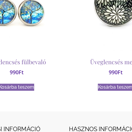
lencsés fülbevaló
Üveglencsés me
990
Ft
990
Ft
Kosárba teszem
Kosárba tesze
I INFORMÁCIÓ
HASZNOS INFORMÁCI