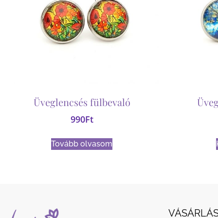
Üveglencsés fülbevaló
Üveg
990
Ft
Tovább olvasom
VÁSÁRLÁS