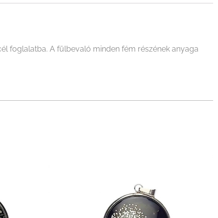
él foglalatba. A fülbevaló minden fém részének anyaga