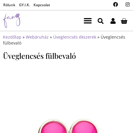
Rólunk
GY.I.K.
Kapcsolat
Kezdőlap
»
Webáruház
»
Üveglencsés ékszerek
»
Üveglencsés
fülbevaló
Üveglencsés fülbevaló