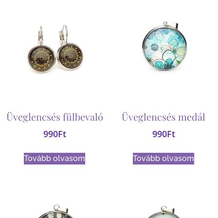
Üveglencsés fülbevaló
Üveglencsés medál
990
Ft
990
Ft
Tovább olvasom
Tovább olvasom