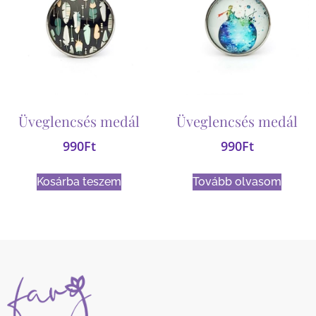
Üveglencsés medál
Üveglencsés medál
990
Ft
990
Ft
Kosárba teszem
Tovább olvasom