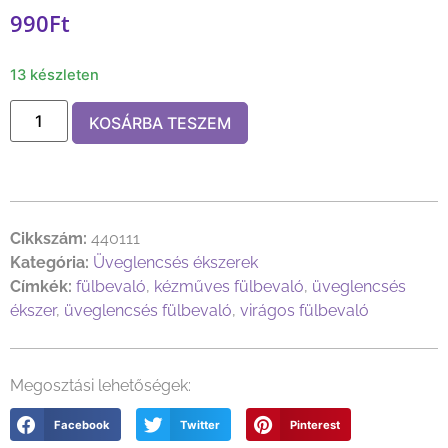
990
Ft
13 készleten
KOSÁRBA TESZEM
Cikkszám:
440111
Kategória:
Üveglencsés ékszerek
Címkék:
fülbevaló
,
kézműves fülbevaló
,
üveglencsés
ékszer
,
üveglencsés fülbevaló
,
virágos fülbevaló
Megosztási lehetőségek:
Facebook
Twitter
Pinterest