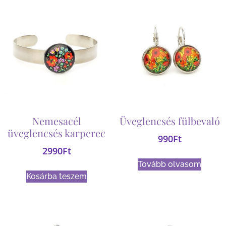
Nemesacél
Üveglencsés fülbevaló
üveglencsés karperec
990
Ft
2990
Ft
Tovább olvasom
Kosárba teszem