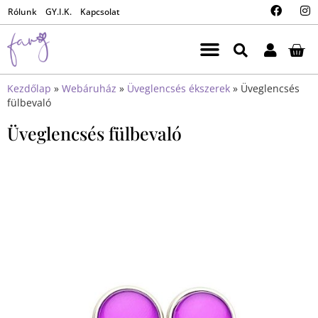
Rólunk
GY.I.K.
Kapcsolat
Kezdőlap
»
Webáruház
»
Üveglencsés ékszerek
»
Üveglencsés
fülbevaló
Üveglencsés fülbevaló