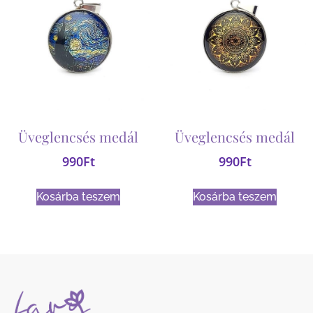
Üveglencsés medál
Üveglencsés medál
990
Ft
990
Ft
Kosárba teszem
Kosárba teszem