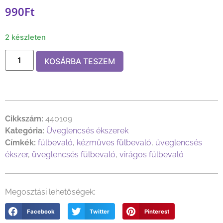
990
Ft
2 készleten
KOSÁRBA TESZEM
Cikkszám:
440109
Kategória:
Üveglencsés ékszerek
Címkék:
fülbevaló
,
kézműves fülbevaló
,
üveglencsés
ékszer
,
üveglencsés fülbevaló
,
virágos fülbevaló
Megosztási lehetőségek:
Facebook
Twitter
Pinterest