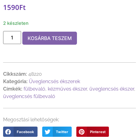
1590
Ft
2 készleten
KOSÁRBA TESZEM
Cikkszám:
48220
Kategória:
Üveglencsés ékszerek
Címkék:
fülbevaló
,
kézműves ékszer
,
üveglencsés ékszer
,
üveglencsés fülbevaló
Megosztási lehetőségek:
Facebook
Twitter
Pinterest