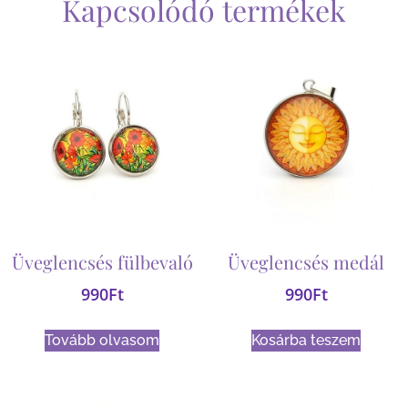
Kapcsolódó termékek
Üveglencsés fülbevaló
Üveglencsés medál
990
Ft
990
Ft
Tovább olvasom
Kosárba teszem