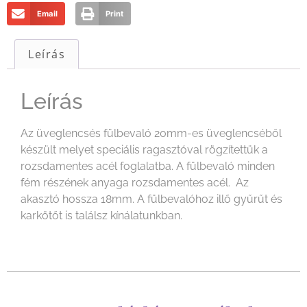
Email
Print
Leírás
Leírás
Az üveglencsés fülbevaló 20mm-es üveglencséből
készült melyet speciális ragasztóval rögzítettük a
rozsdamentes acél foglalatba. A fülbevaló minden
fém részének anyaga rozsdamentes acél. Az
akasztó hossza 18mm. A fülbevalóhoz illő gyűrűt és
karkötőt is találsz kínálatunkban.