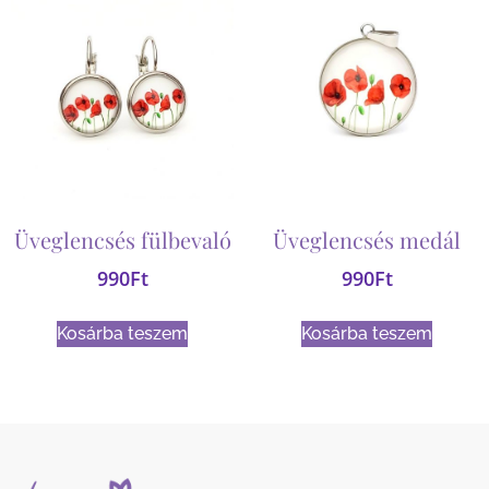
Üveglencsés fülbevaló
Üveglencsés medál
990
Ft
990
Ft
Kosárba teszem
Kosárba teszem