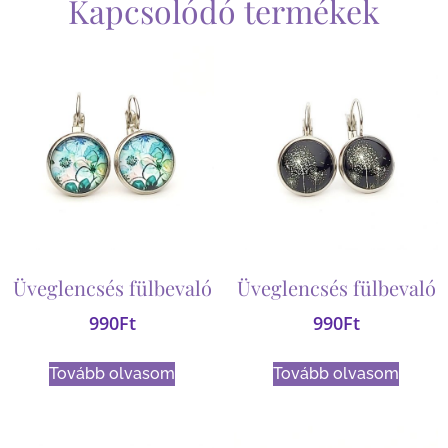
Kapcsolódó termékek
Üveglencsés fülbevaló
Üveglencsés fülbevaló
990
Ft
990
Ft
Tovább olvasom
Tovább olvasom