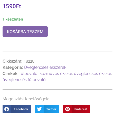
1590
Ft
1 készleten
KOSÁRBA TESZEM
Cikkszám:
48228
Kategória:
Üveglencsés ékszerek
Címkék:
fülbevaló
,
kézműves ékszer
,
üveglencsés ékszer
,
üveglencsés fülbevaló
Megosztási lehetőségek:
Facebook
Twitter
Pinterest