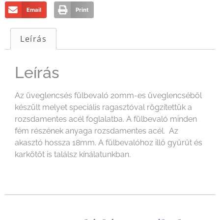
Email
Print
Leírás
Leírás
Az üveglencsés fülbevaló 20mm-es üveglencséből
készült melyet speciális ragasztóval rögzítettük a
rozsdamentes acél foglalatba. A fülbevaló minden
fém részének anyaga rozsdamentes acél. Az
akasztó hossza 18mm. A fülbevalóhoz illő gyűrűt és
karkötőt is találsz kínálatunkban.