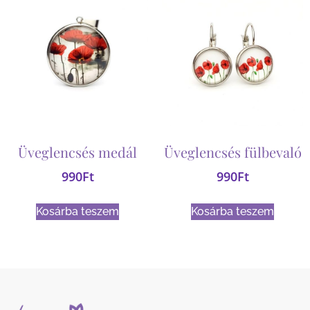
Üveglencsés medál
Üveglencsés fülbevaló
990
Ft
990
Ft
Kosárba teszem
Kosárba teszem