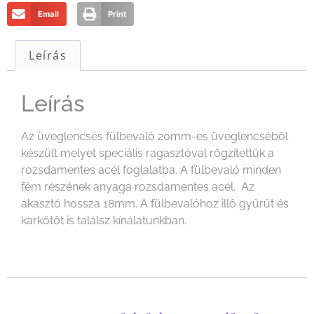
Email
Print
Leírás
Leírás
Az üveglencsés fülbevaló 20mm-es üveglencséből
készült melyet speciális ragasztóval rögzítettük a
rozsdamentes acél foglalatba. A fülbevaló minden
fém részének anyaga rozsdamentes acél. Az
akasztó hossza 18mm. A fülbevalóhoz illő gyűrűt és
karkötőt is találsz kínálatunkban.