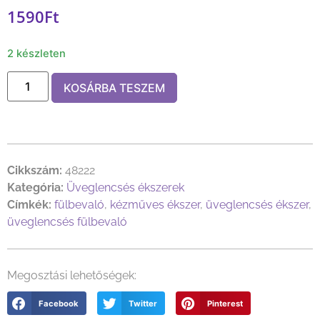
1590
Ft
2 készleten
KOSÁRBA TESZEM
Cikkszám:
48222
Kategória:
Üveglencsés ékszerek
Címkék:
fülbevaló
,
kézműves ékszer
,
üveglencsés ékszer
,
üveglencsés fülbevaló
Megosztási lehetőségek:
Facebook
Twitter
Pinterest