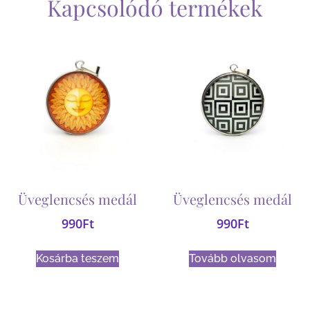
Kapcsolódó termékek
Üveglencsés medál
Üveglencsés medál
990
Ft
990
Ft
Kosárba teszem
Tovább olvasom