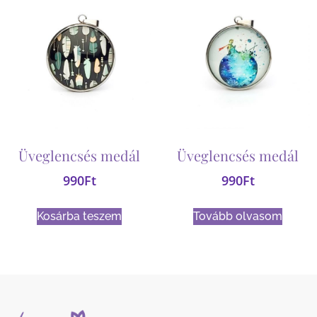
Üveglencsés medál
Üveglencsés medál
990
Ft
990
Ft
Kosárba teszem
Tovább olvasom