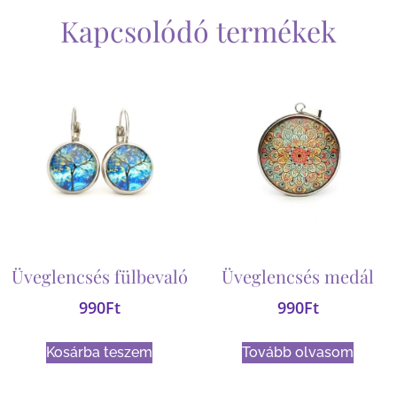
Kapcsolódó termékek
Üveglencsés fülbevaló
Üveglencsés medál
990
Ft
990
Ft
Kosárba teszem
Tovább olvasom