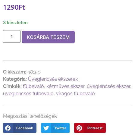
1290
Ft
3 készleten
KOSÁRBA TESZEM
Cikkszám:
48150
Kategória:
Üveglencsés ékszerek
Címkék:
fülbevaló
,
kézműves ékszer
,
üveglencsés ékszer
,
üveglencsés fülbevaló
,
virágos fülbevaló
Megosztási lehetőségek:
Facebook
Twitter
Pinterest