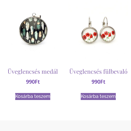
Üveglencsés medál
Üveglencsés fülbevaló
990
Ft
990
Ft
Kosárba teszem
Kosárba teszem