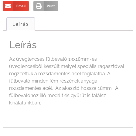
Email
Print
Leírás
Leírás
Az üveglencsés fülbevaló 13x18mm-es
üveglencséből készült melyet speciális ragasztóval
rögzítettük a rozsdamentes acél foglalatba. A
fülbevaló minden fém részének anyaga
rozsdamentes acél. Az akasztó hossza 18mm. A
fülbevalóhoz illő medált és gyűrűt is találsz
kínálatunkban.