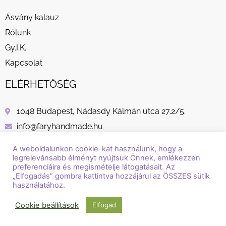
Ásvány kalauz
Rólunk
Gy.I.K.
Kapcsolat
ELÉRHETŐSÉG
1048 Budapest, Nádasdy Kálmán utca 27.2/5.
info@faryhandmade.hu
+36 30 232 8882
A weboldalunkon cookie-kat használunk, hogy a
legrelevánsabb élményt nyújtsuk Önnek, emlékezzen
preferenciáira és megismételje látogatásait. Az
„Elfogadás” gombra kattintva hozzájárul az ÖSSZES sütik
használatához.
© Copyright / Szerzői jog / 2018 - 2026 / Fary Handmade
Cookie beállítások
Elfogad