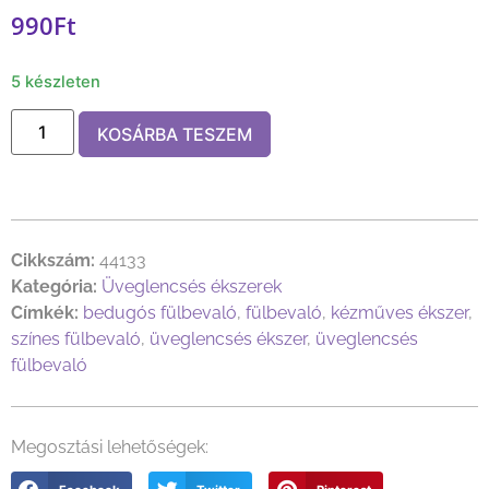
990
Ft
5 készleten
KOSÁRBA TESZEM
Cikkszám:
44133
Kategória:
Üveglencsés ékszerek
Címkék:
bedugós fülbevaló
,
fülbevaló
,
kézműves ékszer
,
színes fülbevaló
,
üveglencsés ékszer
,
üveglencsés
fülbevaló
Megosztási lehetőségek: