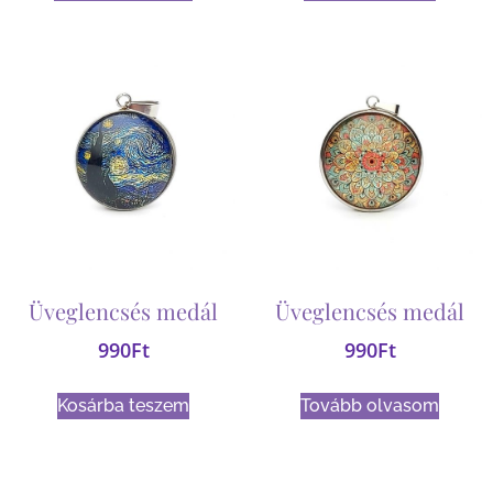
Üveglencsés medál
Üveglencsés medál
990
Ft
990
Ft
Kosárba teszem
Tovább olvasom