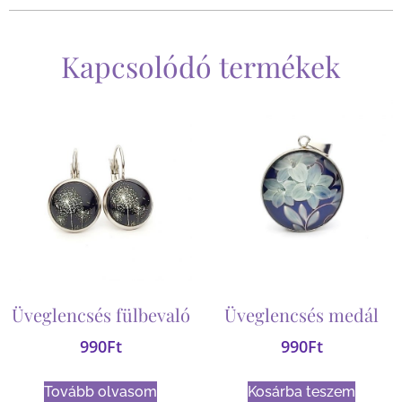
Kapcsolódó termékek
Üveglencsés fülbevaló
Üveglencsés medál
990
Ft
990
Ft
Tovább olvasom
Kosárba teszem