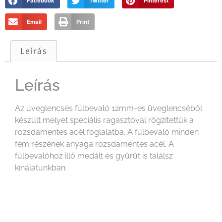
Facebook
Twitter
Pinterest
Email
Print
Leírás
Leírás
Az üveglencsés fülbevaló 12mm-es üveglencséből
készült melyet speciális ragasztóval rögzítettük a
rozsdamentes acél foglalatba. A fülbevaló minden
fém részének anyaga rozsdamentes acél. A
fülbevalóhoz illő medált és gyűrűt is találsz
kínálatunkban.