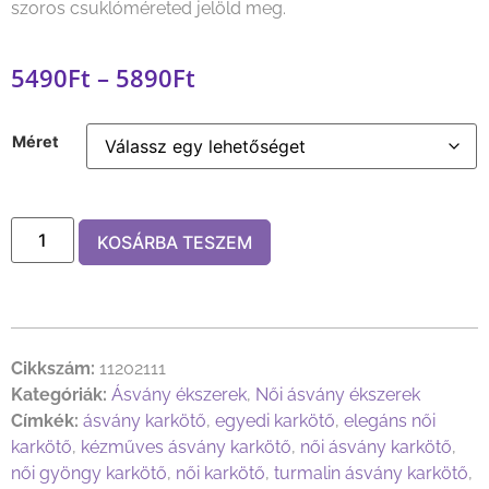
szoros csuklóméreted jelöld meg.
5490
Ft
–
5890
Ft
Méret
KOSÁRBA TESZEM
Cikkszám:
11202111
Kategóriák:
Ásvány ékszerek
,
Női ásvány ékszerek
Címkék:
ásvány karkötő
,
egyedi karkötő
,
elegáns női
karkötő
,
kézműves ásvány karkötő
,
női ásvány karkötő
,
női gyöngy karkötő
,
női karkötő
,
turmalin ásvány karkötő
,