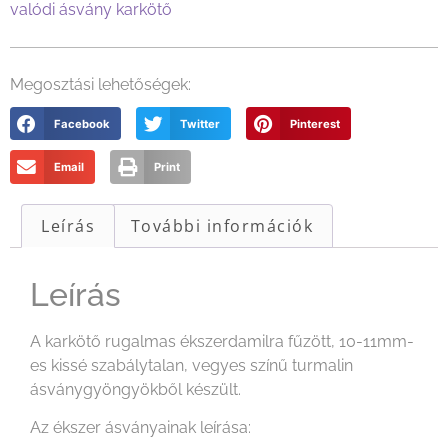
valódi ásvány karkötő
Megosztási lehetőségek:
Facebook
Twitter
Pinterest
Email
Print
Leírás
További információk
Leírás
A karkötő rugalmas ékszerdamilra fűzött, 10-11mm-
es kissé szabálytalan, vegyes színű turmalin
ásványgyöngyökből készült.
Az ékszer ásványainak leírása: