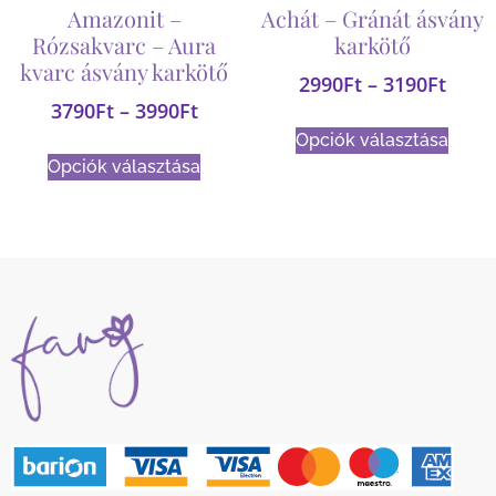
Amazonit –
Achát – Gránát ásvány
Rózsakvarc – Aura
karkötő
kvarc ásvány karkötő
2990
Ft
–
3190
Ft
3790
Ft
–
3990
Ft
Opciók választása
Opciók választása