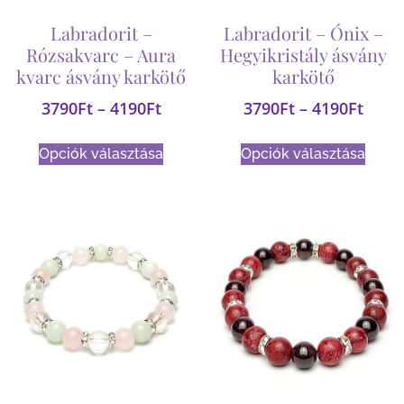
Labradorit –
Labradorit – Ónix –
Rózsakvarc – Aura
Hegyikristály ásvány
kvarc ásvány karkötő
karkötő
3790
Ft
–
4190
Ft
3790
Ft
–
4190
Ft
Opciók választása
Opciók választása