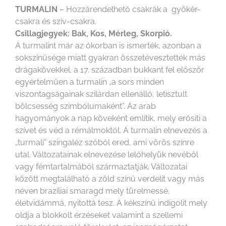
TURMALIN
– Hozzárendelhető csakrák a gyökér-
csakra és szív-csakra.
Csillagjegyek: Bak, Kos, Mérleg, Skorpió.
A turmalint már az ókorban is ismerték, azonban a
sokszínűsége miatt gyakran összetévesztették más
drágakövekkel. a 17. században bukkant fel először
egyértelműen a turmalin „a sors minden
viszontagságainak szilárdan ellenálló, letisztult
bölcsesség szimbólumaként”. Az arab
hagyományok a nap köveként említik, mely erősíti a
szívet és véd a rémálmoktól. A turmalin elnevezés a
„turmali” szingaléz szóból ered, ami vörös színre
utal. Változatainak elnevezése lelőhelyük nevéből
vagy fémtartalmából származtatják. Változatai
között megtalálható a zöld színű verdelit vagy más
néven brazíliai smaragd mely türelmessé,
életvidámmá, nyitottá tesz. A kékszínű indigolit mely
oldja a blokkolt érzéseket valamint a szellemi