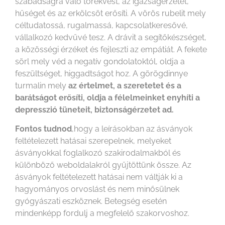
szabadságra való törekvést, az igazságérzetet,
hűséget és az erkölcsöt erősíti. A vörös rubelit mely
céltudatossá, rugalmassá, kapcsolatkeresővé,
vállalkozó kedvűvé tesz. A drávit a segítőkészséget,
a közösségi érzéket és fejleszti az empátiát. A fekete
sörl mely véd a negatív gondolatoktól, oldja a
feszültséget, higgadtságot hoz. A görögdinnye
turmalin mely
az értelmet, a szeretetet és a
barátságot erősíti, oldja a félelmeinket enyhíti a
depresszió tüneteit, biztonságérzetet ad.
Fontos tudnod
,hogy a leírásokban az ásványok
feltételezett hatásai szerepelnek, melyeket
ásványokkal foglalkozó szakirodalmakból és
különböző weboldalakról gyűjtöttünk össze. Az
ásványok feltételezett hatásai nem váltják ki a
hagyományos orvoslást és nem minősülnek
gyógyászati eszköznek. Betegség esetén
mindenképp fordulj a megfelelő szakorvoshoz.