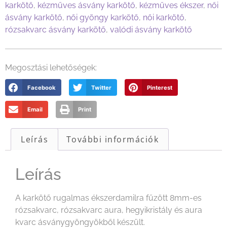
karkötő
,
kézműves ásvány karkötő
,
kézműves ékszer
,
női
ásvány karkötő
,
női gyöngy karkötő
,
női karkötő
,
rózsakvarc ásvány karkötő
,
valódi ásvány karkötő
Megosztási lehetőségek:
Facebook
Twitter
Pinterest
Email
Print
Leírás
További információk
Leírás
A karkötő rugalmas ékszerdamilra fűzött 8mm-es
rózsakvarc, rózsakvarc aura, hegyikristály és aura
kvarc ásványgyöngyökből készült.