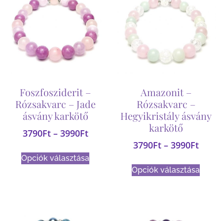
Foszfosziderit –
Amazonit –
Rózsakvarc – Jade
Rózsakvarc –
ásvány karkötő
Hegyikristály ásvány
karkötő
3790
Ft
–
3990
Ft
3790
Ft
–
3990
Ft
Opciók választása
Opciók választása