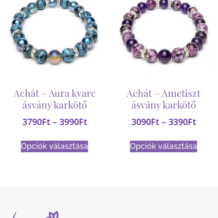
Achát – Aura kvarc
Achát – Ametiszt
ásvány karkötő
ásvány karkötő
3790
Ft
–
3990
Ft
3090
Ft
–
3390
Ft
Opciók választása
Opciók választása