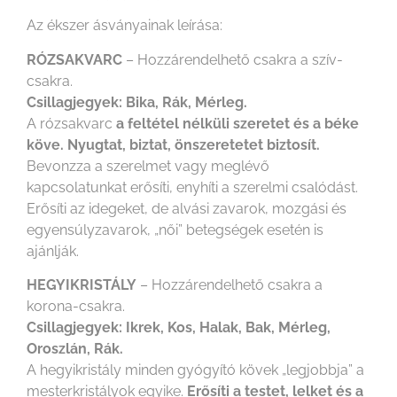
Az ékszer ásványainak leírása:
RÓZSAKVARC
– Hozzárendelhető csakra a szív-
csakra.
Csillagjegyek: Bika, Rák, Mérleg.
A rózsakvarc
a feltétel nélküli szeretet és a béke
köve. Nyugtat, biztat, önszeretetet biztosít.
Bevonzza a szerelmet vagy meglévő
kapcsolatunkat erősíti, enyhíti a szerelmi csalódást.
Erősíti az idegeket, de alvási zavarok, mozgási és
egyensúlyzavarok, „női” betegségek esetén is
ajánlják.
HEGYIKRISTÁLY
– Hozzárendelhető csakra a
korona-csakra.
Csillagjegyek: Ikrek, Kos, Halak, Bak, Mérleg,
Oroszlán, Rák.
A hegyikristály minden gyógyító kövek „legjobbja” a
mesterkristályok egyike.
Erősíti a testet, lelket és a