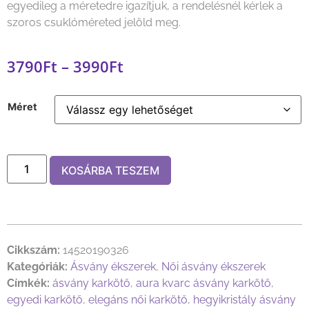
egyedileg a méretedre igazítjuk, a rendelésnél kérlek a
szoros csuklóméreted jelöld meg.
3790
Ft
–
3990
Ft
Méret
KOSÁRBA TESZEM
Cikkszám:
14520190326
Kategóriák:
Ásvány ékszerek
,
Női ásvány ékszerek
Címkék:
ásvány karkötő
,
aura kvarc ásvány karkötő
,
egyedi karkötő
,
elegáns női karkötő
,
hegyikristály ásvány