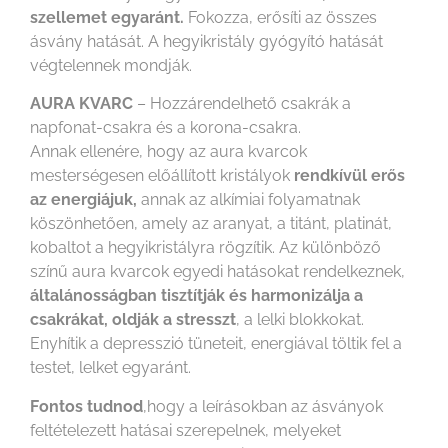
szellemet egyaránt.
Fokozza, erősíti az összes
ásvány hatását. A hegyikristály gyógyító hatását
végtelennek mondják.
AURA KVARC
– Hozzárendelhető csakrák a
napfonat-csakra és a korona-csakra.
Annak ellenére, hogy az aura kvarcok
mesterségesen előállított kristályok
rendkívül erős
az energiájuk,
annak az alkímiai folyamatnak
köszönhetően, amely az aranyat, a titánt, platinát,
kobaltot a hegyikristályra rögzítik. Az különböző
színű aura kvarcok egyedi hatásokat rendelkeznek,
általánosságban tisztítják és harmonizálja a
csakrákat, oldják a stresszt
, a lelki blokkokat.
Enyhítik a depresszió tüneteit, energiával töltik fel a
testet, lelket egyaránt.
Fontos tudnod
,hogy a leírásokban az ásványok
feltételezett hatásai szerepelnek, melyeket