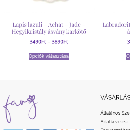
Lapis lazuli – Achát – Jade –
Labradorit
Hegyikristály ásvány karkötő
á
3490
Ft
–
3890
Ft
3
Opciók választása
O
VÁSÁRLÁS
Általános Sze
Adatkezelési 