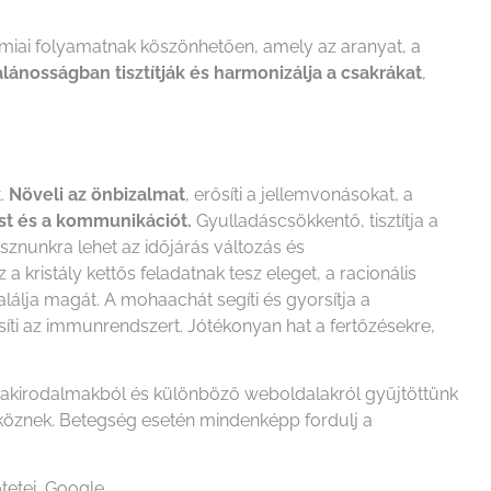
kímiai folyamatnak köszönhetően, amely az aranyat, a
alánosságban tisztítják és harmonizálja a csakrákat
,
t.
Növeli az önbizalmat
, erősíti a jellemvonásokat, a
st és a kommunikációt.
Gyulladáscsökkentő, tisztítja a
asznunkra lehet az időjárás változás és
kristály kettős feladatnak tesz eleget, a racionális
találja magát. A mohaachát segíti és gyorsítja a
rősíti az immunrendszert. Jótékonyan hat a fertőzésekre,
szakirodalmakból és különböző weboldalakról gyűjtöttünk
zköznek. Betegség esetén mindenképp fordulj a
tetei, Google.