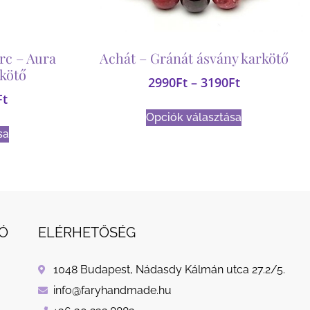
rc – Aura
Achát – Gránát ásvány karkötő
rkötő
2990
Ft
–
3190
Ft
Ft
Opciók választása
sa
Ó
ELÉRHETŐSÉG
1048 Budapest, Nádasdy Kálmán utca 27.2/5.
info@faryhandmade.hu