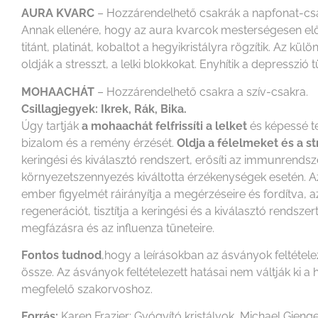
AURA KVARC
– Hozzárendelhető csakrák a napfonat-csa
Annak ellenére, hogy az aura kvarcok mesterségesen előá
titánt, platinát, kobaltot a hegyikristályra rögzítik. Az 
oldják a stresszt, a lelki blokkokat. Enyhítik a depresszió tü
MOHAACHÁT
– Hozzárendelhető csakra a szív-csakra.
Csillagjegyek: Ikrek, Rák, Bika.
Úgy tartják
a mohaachát felfrissíti a lelket
és képessé t
bizalom és a remény érzését.
Oldja a félelmeket és a st
keringési és kiválasztó rendszert, erősíti az immunrendsz
környezetszennyezés kiváltotta érzékenységek esetén. Az 
ember figyelmét ráirányítja a megérzéseire és fordítva, az
regenerációt, tisztítja a keringési és a kiválasztó rends
megfázásra és az influenza tüneteire.
Fontos tudnod
,hogy a leírásokban az ásványok feltétel
össze. Az ásványok feltételezett hatásai nem váltják k
megfelelő szakorvoshoz.
Forrás:
Karen Frazier: Gyógyító kristályok, Michael Gienge