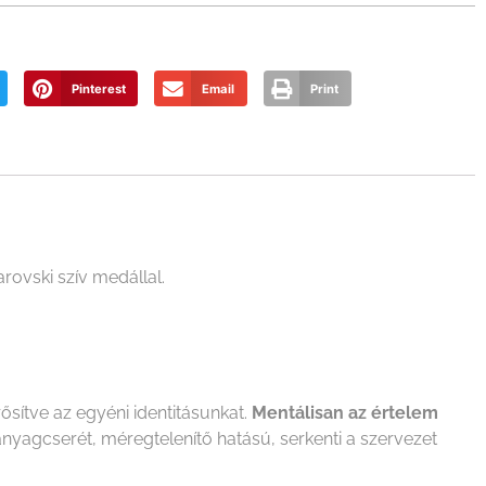
Pinterest
Email
Print
ovski szív medállal.
sítve az egyéni identitásunkat.
Mentálisan az értelem
anyagcserét, méregtelenítő hatású, serkenti a szervezet