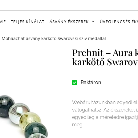
ME
TELJES KÍNÁLAT
ÁSVÁNY ÉKSZEREK
ÜVEGLENCSÉS ÉK
– Mohaachát ásvány karkötő Swarovski szív medállal
Prehnit – Aura
karkötő Swarovs
Raktáron
Webáruházunkban egyedi elk
válogathatsz. Az ékszereket 
egyedileg a méretedre igazít
meg.