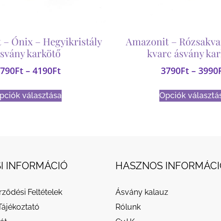
 – Ónix – Hegyikristály
Amazonit – Rózsakva
svány karkötő
kvarc ásvány ka
790
Ft
–
4190
Ft
3790
Ft
–
3990
pciók választása
Opciók választá
I INFORMÁCIÓ
HASZNOS INFORMÁCI
rződési Feltételek
Ásvány kalauz
Tájékoztató
Rólunk