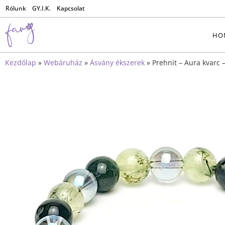
Rólunk
GY.I.K.
Kapcsolat
HO
Kezdőlap
»
Webáruház
»
Ásvány ékszerek
»
Prehnit – Aura kvarc 