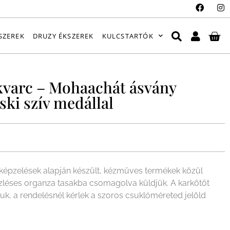
SZEREK
DRUZY ÉKSZEREK
KULCSTARTÓK
 kvarc – Mohaachát ásvány
ki szív medállal
épzelések alapján készült, kézműves termékek közül
ízléses organza tasakba csomagolva küldjük. A karkötőt
juk, a rendelésnél kérlek a szoros csuklóméreted jelöld