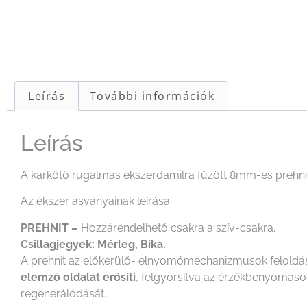
Leírás
További információk
Leírás
A karkötő rugalmas ékszerdamilra fűzött 8mm-es prehni
Az ékszer ásványainak leírása:
PREHNIT –
Hozzárendelhető csakra a szív-csakra.
Csillagjegyek: Mérleg, Bika.
A prehnit az előkerülő- elnyomómechanizmusok feloldásá
elemző oldalát erősíti
, felgyorsítva az érzékbenyomások
regenerálódását.