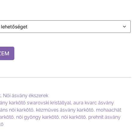
ZEM
k
,
Női ásvány ékszerek
ány karkötő swarovski kristállyal
,
aura kvarc ásvány
áns női karkötő
,
kézműves ásvány karkötő
,
mohaachát
arkötő
,
női gyöngy karkötő
,
női karkötő
,
prehnit ásvány
tő