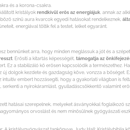
kra és a korona-csakra.
llított kristályok
rendkívül erős az energiájuk
, annak az al
különböző színű aura kvarcok egyedi hatásokat rendelkeznek,
ált
neteit, energiával töltik fel a testet, lelket egyaránt.
esz bennünket arra, hogy minden meglássuk a jót és a szépe
resszt
. Erősíti a kitartás képességét,
támogatja az önkifejezé
ert. Ez a stabilizáló kő erősen kapcsolódik a természethez. H
új dolgok kezdete és gazdagság köve, vonzza a bőséget. Ez a 
 intuitív embert hozzásegíti, hogy a gyakorlati világban is fel
zert, serkenti a nyirokáramlást, gyulladáscsökkentő valamint e
ezett hatásai szerepelnek, melyeket ásványokkal foglalkozó 
i a hagyományos orvoslást és nem minősülnek gyógyászati es
r: A kristálygyógyászat tankönyve, Judy Hall: Kristálybiblia kö