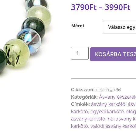
3790
Ft
–
3990
Ft
Méret
KOSÁRBA TES
Cikkszám:
1112019086
Kategóriák:
Ásvány ékszere
Címkék:
ásvány karkötő
,
ásv
karkötő
,
egyedi karkötő
,
eleg
ásvány karkötő
,
női ásvány k
karkötő
,
valódi ásvány karkö