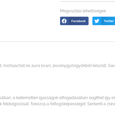
Megosztási lehetőségek:
Facebook
Twitter
t, mohaachát és aura kvarc ásványgyöngyökből készült, Swar
ban, a kellemetlen igazságok elfogadásában segíthet így erő
 feldolgozását, fokozza a felfogóképességet. Serkenti a zsír