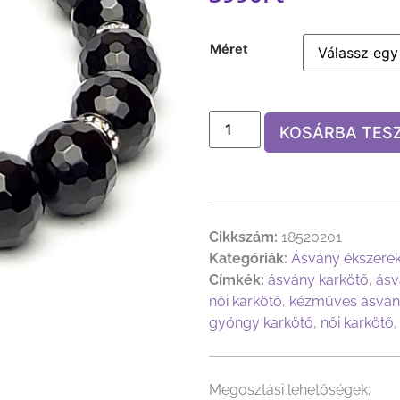
Méret
KOSÁRBA TES
Cikkszám:
18520201
Kategóriák:
Ásvány ékszere
Címkék:
ásvány karkötő
,
ásv
női karkötő
,
kézműves ásván
gyöngy karkötő
,
női karkötő
Megosztási lehetőségek: