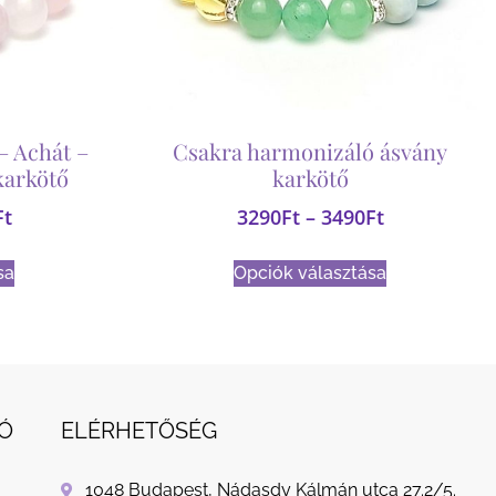
– Achát –
Csakra harmonizáló ásvány
karkötő
karkötő
Ft
3290
Ft
–
3490
Ft
sa
Opciók választása
Ó
ELÉRHETŐSÉG
1048 Budapest, Nádasdy Kálmán utca 27.2/5.