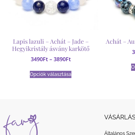
Lapis lazuli – Achát – Jade –
Achát – Au
Hegyikristály ásvány karkötő
3
3490
Ft
–
3890
Ft
O
Opciók választása
VÁSÁRLÁS
Általános Sze