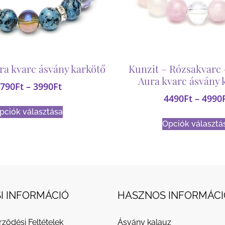
ra kvarc ásvány karkötő
Kunzit – Rózsakvarc 
Aura kvarc ásvány 
790
Ft
–
3990
Ft
4490
Ft
–
4990
pciók választása
Opciók választá
I INFORMÁCIÓ
HASZNOS INFORMÁCI
rződési Feltételek
Ásvány kalauz