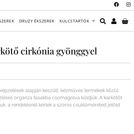
SZEREK
DRUZY ÉKSZEREK
KULCSTARTÓK
kötő cirkónia gyönggyel
épzelések alapján készült, kézműves termékek közül
ízléses organza tasakba csomagolva küldjük. A karkötőt
juk, a rendelésnél kérlek a szoros csuklóméreted jelöld