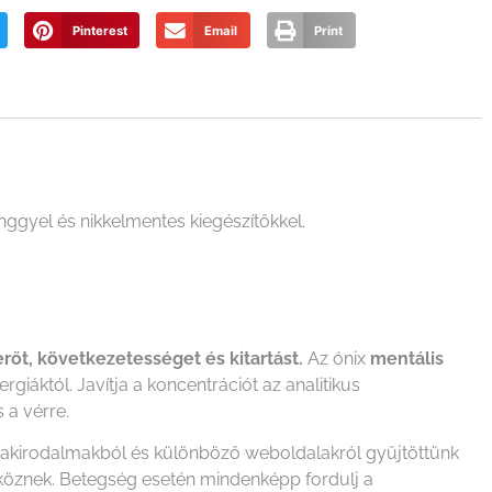
Pinterest
Email
Print
ggyel és nikkelmentes kiegészítőkkel.
rőt, következetességet és kitartást.
Az ónix
mentális
giáktól. Javítja a koncentrációt az analitikus
 a vérre.
szakirodalmakból és különböző weboldalakról gyűjtöttünk
zköznek. Betegség esetén mindenképp fordulj a