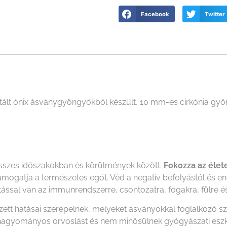
Facebook
Twitter
tált ónix ásványgyöngyökből készült, 10 mm-es cirkónia gyön
resszes időszakokban és körülmények között.
Fokozza az élete
mogatja a természetes egót. Véd a negatív befolyástól és ener
tással van az immunrendszerre, csontozatra, fogakra, fülre és
ezett hatásai szerepelnek, melyeket ásványokkal foglalkozó 
i a hagyományos orvoslást és nem minősülnek gyógyászati es