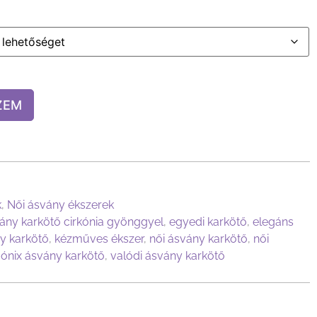
ZEM
k
,
Női ásvány ékszerek
ány karkötő cirkónia gyönggyel
,
egyedi karkötő
,
elegáns
y karkötő
,
kézműves ékszer
,
női ásvány karkötő
,
női
,
ónix ásvány karkötő
,
valódi ásvány karkötő