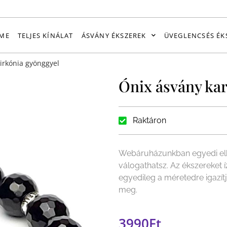
ME
TELJES KÍNÁLAT
ÁSVÁNY ÉKSZEREK
ÜVEGLENCSÉS ÉK
irkónia gyönggyel
Ónix ásvány kar
Raktáron
Webáruházunkban egyedi elk
válogathatsz. Az ékszereket 
egyedileg a méretedre igazít
meg.
3990
Ft