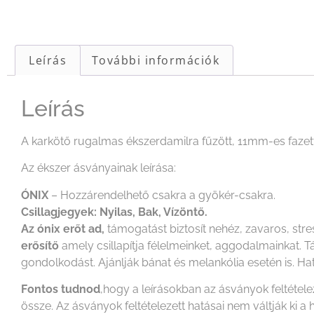
Leírás
További információk
Leírás
A karkötő rugalmas ékszerdamilra fűzött, 11mm-es fazet
Az ékszer ásványainak leírása:
ÓNIX
– Hozzárendelhető csakra a gyökér-csakra.
Csillagjegyek: Nyilas, Bak, Vízöntő.
Az ónix erőt ad,
támogatást biztosít nehéz, zavaros, st
erősítő
amely csillapítja félelmeinket, aggodalmainkat. Tá
gondolkodást. Ajánlják bánat és melankólia esetén is. Ha
Fontos tudnod
,hogy a leírásokban az ásványok feltétel
össze. Az ásványok feltételezett hatásai nem váltják k