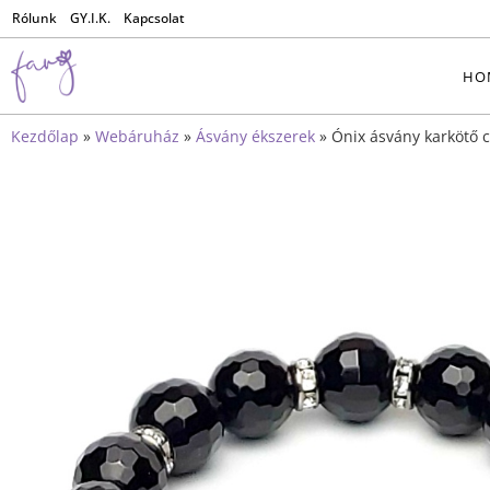
Rólunk
GY.I.K.
Kapcsolat
HO
Kezdőlap
»
Webáruház
»
Ásvány ékszerek
»
Ónix ásvány karkötő c