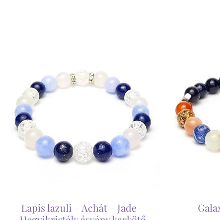
Lapis lazuli – Achát – Jade –
Gala
Hegyikristály ásvány karkötő