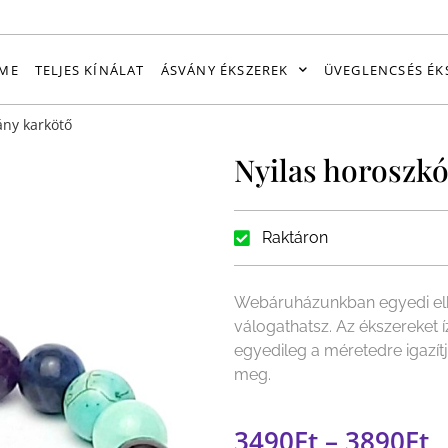
ME
TELJES KÍNÁLAT
ÁSVÁNY ÉKSZEREK
ÜVEGLENCSÉS ÉK
ány karkötő
Nyilas horoszk
Raktáron
Webáruházunkban egyedi elk
válogathatsz. Az ékszereket 
egyedileg a méretedre igazít
meg.
3490
Ft
–
3890
Ft