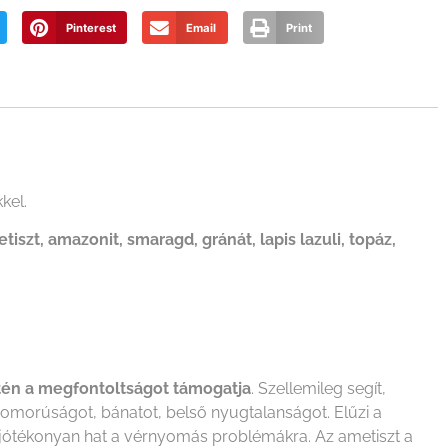
Pinterest
Email
Print
kel.
etiszt, amazonit, smaragd, gránát, lapis lazuli, topáz,
tén a megfontoltságot támogatja
. Szellemileg segít,
szomorúságot, bánatot, belső nyugtalanságot. Elűzi a
t, jótékonyan hat a vérnyomás problémákra. Az ametiszt a