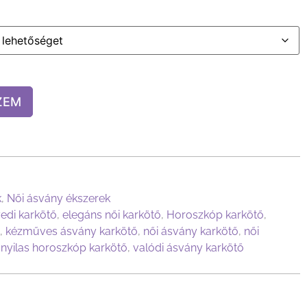
ZEM
k
,
Női ásvány ékszerek
edi karkötő
,
elegáns női karkötő
,
Horoszkóp karkötő
,
,
kézműves ásvány karkötő
,
női ásvány karkötő
,
női
,
nyilas horoszkóp karkötő
,
valódi ásvány karkötő