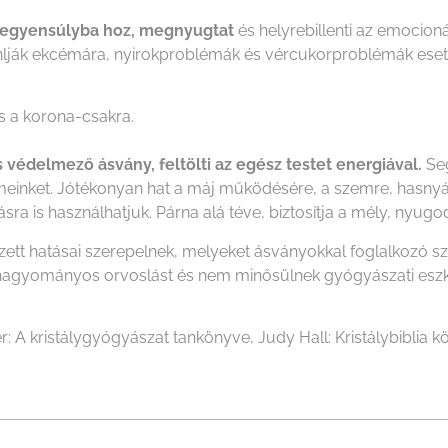
egyensúlyba hoz, megnyugtat
és helyrebillenti az emocioná
lják ekcémára, nyirokproblémák és vércukorproblémák esetén
 a korona-csakra.
 védelmező ásvány, feltölti az egész testet energiával.
Seg
elmeinket. Jótékonyan hat a máj működésére, a szemre, hasnyá
ra is használhatjuk. Párna alá téve, biztosítja a mély, nyugod
ezett hatásai szerepelnek, melyeket ásványokkal foglalkozó 
i a hagyományos orvoslást és nem minősülnek gyógyászati es
r: A kristálygyógyászat tankönyve, Judy Hall: Kristálybiblia kö