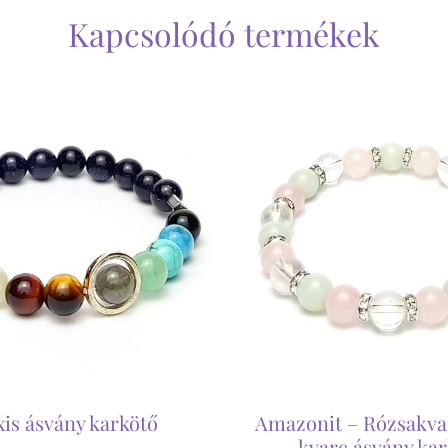
Kapcsolódó termékek
xis ásvány karkötő
Amazonit – Rózsakva
kvarc ásvány ka