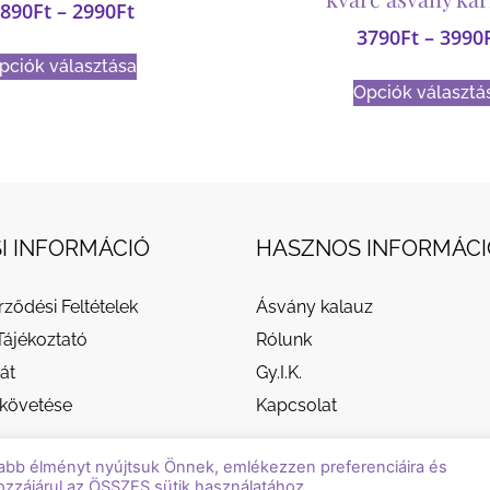
890
Ft
–
2990
Ft
3790
Ft
–
3990
pciók választása
Opciók választá
I INFORMÁCIÓ
HASZNOS INFORMÁCI
rződési Feltételek
Ásvány kalauz
Tájékoztató
Rólunk
át
Gy.I.K.
követése
Kapcsolat
abb élményt nyújtsuk Önnek, emlékezzen preferenciáira és
ozzájárul az ÖSSZES sütik használatához.