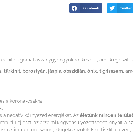
Facebook
Twitter
mazonit és gránát ásványgyöngyökből készült, acél kiegészítők
z, türkinit, borostyán, jáspis, obszidián, ónix, tigrisszem, am
és a korona-csakra.
k.
s a negatív környezeti energiákat. Az
életünk minden terüle
álni. Fejleszti az érzelmi kiegyensúlyozottságot, enyhíti a 
ésére, immunrendszerre, idegekre, ízületekre. Tisztítja a vér