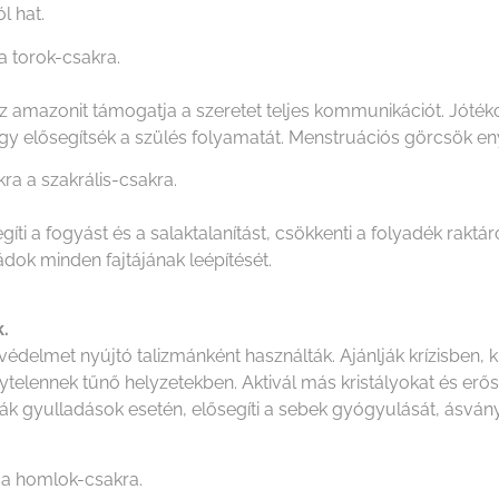
l hat.
a torok-csakra.
 amazonit támogatja a szeretet teljes kommunikációt. Jóték
y elősegítsék a szülés folyamatát. Menstruációs görcsök enyh
 a szakrális-csakra.
i a fogyást és a salaktalanítást, csökkenti a folyadék raktár
lokádok minden fajtájának leépítését.
k.
édelmet nyújtó talizmánként használták. Ajánlják krízisben, 
telennek tűnő helyzetekben. Aktivál más kristályokat és erősíti
jánlják gyulladások esetén, elősegíti a sebek gyógyulását, ásvá
 a homlok-csakra.