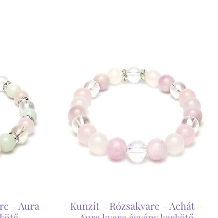
rc – Aura
Kunzit – Rózsakvarc – Achát –
rkötő
Aura kvarc ásvány karkötő