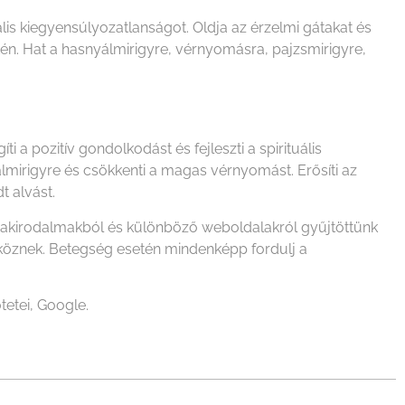
lis kiegyensúlyozatlanságot. Oldja az érzelmi gátakat és
. Hat a hasnyálmirigyre, vérnyomásra, pajzsmirigyre,
íti a pozitív gondolkodást és fejleszti a spirituális
lmirigyre és csökkenti a magas vérnyomást. Erősíti az
t alvást.
szakirodalmakból és különböző weboldalakról gyűjtöttünk
zköznek. Betegség esetén mindenképp fordulj a
tetei, Google.