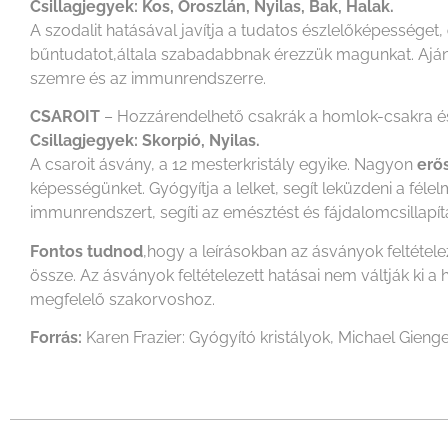
Csillagjegyek: Kos, Oroszlán, Nyilas, Bak, Halak.
A szodalit hatásával javítja a tudatos észlelőképességet,
bűntudatot,általa szabadabbnak érezzük magunkat. Aján
szemre és az immunrendszerre.
CSAROIT
– Hozzárendelhető csakrák a homlok-csakra és
Csillagjegyek: Skorpió, Nyilas.
A csaroit ásvány, a 12 mesterkristály egyike. Nagyon
erős
képességünket. Gyógyítja a lelket, segít leküzdeni a fél
immunrendszert, segíti az emésztést és fájdalomcsillapítás
Fontos tudnod
,hogy a leírásokban az ásványok feltétel
össze. Az ásványok feltételezett hatásai nem váltják k
megfelelő szakorvoshoz.
Forrás:
Karen Frazier: Gyógyító kristályok, Michael Gienge