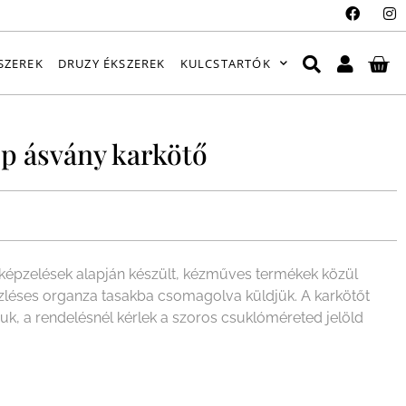
SZEREK
DRUZY ÉKSZEREK
KULCSTARTÓK
óp ásvány karkötő
épzelések alapján készült, kézműves termékek közül
ízléses organza tasakba csomagolva küldjük. A karkötőt
juk, a rendelésnél kérlek a szoros csuklóméreted jelöld