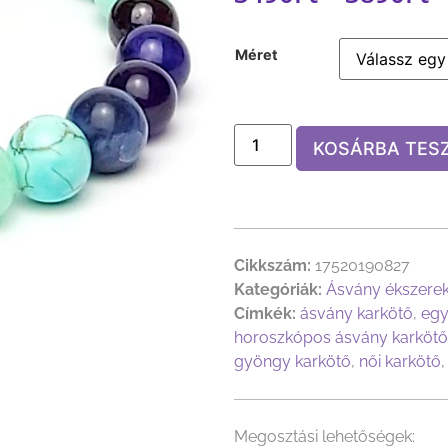
Méret
KOSÁRBA TES
Cikkszám:
17520190827
Kategóriák:
Ásvány ékszere
Címkék:
ásvány karkötő
,
egy
horoszkópos ásvány karkötő
gyöngy karkötő
,
női karkötő
Megosztási lehetőségek: