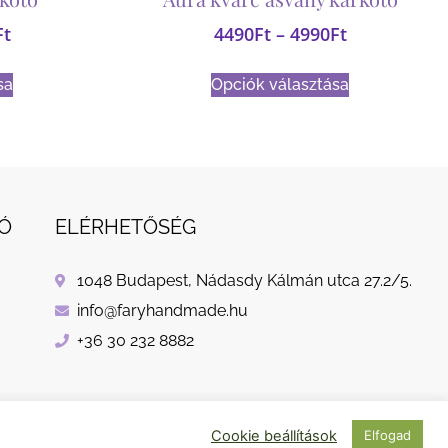
Ft
4490
Ft
–
4990
Ft
sa
Opciók választása
Ó
ELÉRHETŐSÉG
1048 Budapest, Nádasdy Kálmán utca 27.2/5.
info@faryhandmade.hu
+36 30 232 8882
Cookie beállítások
Elfogad