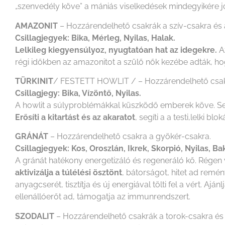
„szenvedély köve” a mániás viselkedések mindegyikére jó
AMAZONIT
– Hozzárendelhető csakrák a szív-csakra és 
Csillagjegyek: Bika, Mérleg, Nyilas, Halak.
Lelkileg kiegyensúlyoz, nyugtatóan hat az idegekre.
Az
régi időkben az amazonitot a szülő nők kezébe adták, hog
TÜRKINIT
/ FESTETT HOWLIT / – Hozzárendelhető csakra
Csillagjegy: Bika, Vízöntő, Nyilas.
A howlit a súlyproblémákkal küszködő emberek köve. Segít
Erősíti a kitartást és az akaratot
, segíti a a testi,lelki b
GRÁNÁT
– Hozzárendelhető csakra a gyökér-csakra.
Csillagjegyek: Kos, Oroszlán, Ikrek, Skorpió, Nyilas, Ba
A gránát hatékony energetizáló és regeneráló kő. Régen v
aktivizálja a túlélési ösztönt
, bátorságot, hitet ad remény
anyagcserét, tisztítja és új energiával tölti fel a vért. A
ellenállóerőt ad, támogatja az immunrendszert.
SZODALIT
– Hozzárendelhető csakrák a torok-csakra és