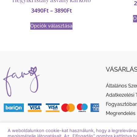
2
3490
Ft
–
3890
Ft
O
Opciók választása
VÁSÁRLÁS
Általános Sze
Adatkezelési 
Fogyasztóbar
Megrendelés 
A weboldalunkon cookie-kat használunk, hogy a legreleváns
megismételje látogatásait. Az „Elfogadás” gombra kattintva h