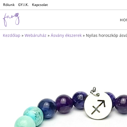
Rólunk
GY.I.K.
Kapcsolat
HO
Kezdőlap
»
Webáruház
»
Ásvány ékszerek
»
Nyilas horoszkóp ásv