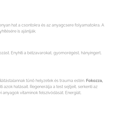
onyan hat a csontokra és az anyagcsere folyamatokra. A
ítésére is ajánlják.
ozást. Enyhíti a bélzavarokat, gyomorégést, hányingert,
kilátástalannak tűnő helyzetek és trauma estén.
Fokozza,
 azok hatásait. Regenerálja a test sejtjeit, serkenti az
nyi anyagok vitaminok felszívódását. Energiát,