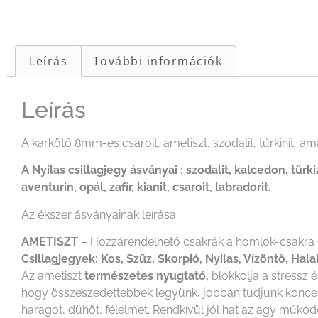
Leírás
További információk
Leírás
A karkötő 8mm-es csaroit, ametiszt, szodalit, türkinit, a
A Nyilas csillagjegy ásványai : szodalit, kalcedon, türki
aventurin, opál, zafír, kianit, csaroit, labradorit.
Az ékszer ásványainak leírása:
AMETISZT
– Hozzárendelhető csakrák a homlok-csakra 
Csillagjegyek: Kos, Szűz, Skorpió, Nyilas, Vízöntő, Hala
Az ametiszt
természetes nyugtató,
blokkolja a stressz é
hogy összeszedettebbek legyünk, jobban tudjunk koncentr
haragot, dühöt, félelmet. Rendkívül jól hat az agy működ