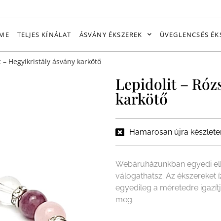
ME
TELJES KÍNÁLAT
ÁSVÁNY ÉKSZEREK
ÜVEGLENCSÉS ÉK
c – Hegyikristály ásvány karkötő
Lepidolit – Róz
karkötő
Hamarosan újra készlete
Webáruházunkban egyedi elk
válogathatsz. Az ékszereket 
egyedileg a méretedre igazít
meg.