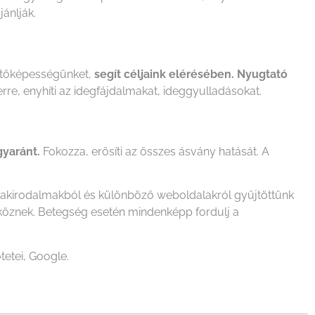
ánlják.
ntőképességünket,
segít céljaink elérésében.
Nyugtató
re, enyhíti az idegfájdalmakat, ideggyulladásokat.
gyaránt.
Fokozza, erősíti az összes ásvány hatását. A
szakirodalmakból és különböző weboldalakról gyűjtöttünk
zköznek. Betegség esetén mindenképp fordulj a
tetei, Google.