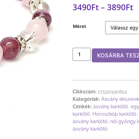
3490
Ft
–
3890
Ft
Méret
KOSÁRBA TES
Cikkszám:
17520190824
Kategóriák:
Ásvány ékszere
Címkék:
ásvány karkötő
,
egy
karkötő
,
Horoszkóp karkötő
,
ásvány karkötő
,
női gyöngy 
ásvány karkötő