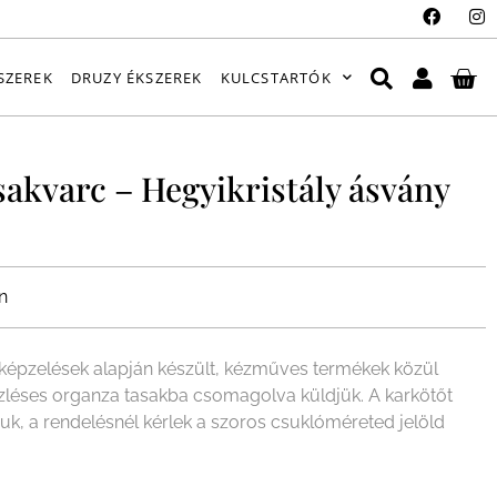
SZEREK
DRUZY ÉKSZEREK
KULCSTARTÓK
sakvarc – Hegyikristály ásvány
n
épzelések alapján készült, kézműves termékek közül
ízléses organza tasakba csomagolva küldjük. A karkötőt
juk, a rendelésnél kérlek a szoros csuklóméreted jelöld