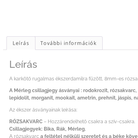
Leírás
További információk
Leírás
A karkötő rugalmas ékszerdamilra fűzött, 8mm-es rózsakv
A Mérleg csillagjegy ásványai : rodokrozit, rózsakvarc, 
lepidolit, morganit, mookait, ametrin, prehnit, jáspis, 
Az ékszer ásványainak leírása:
RÓZSAKVARC
– Hozzárendelhető csakra a szív-csakra.
Csillagjegyek: Bika, Rák, Mérleg.
A rózsakvarc
a feltétel nélküli szeretet és a béke köve.