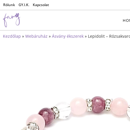
Rólunk
GY.I.K.
Kapcsolat
HO
Kezdőlap
»
Webáruház
»
Ásvány ékszerek
»
Lepidolit – Rózsakvar