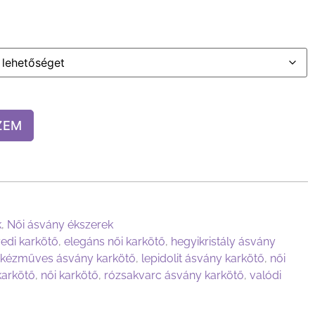
ZEM
k
,
Női ásvány ékszerek
edi karkötő
,
elegáns női karkötő
,
hegyikristály ásvány
kézműves ásvány karkötő
,
lepidolit ásvány karkötő
,
női
karkötő
,
női karkötő
,
rózsakvarc ásvány karkötő
,
valódi