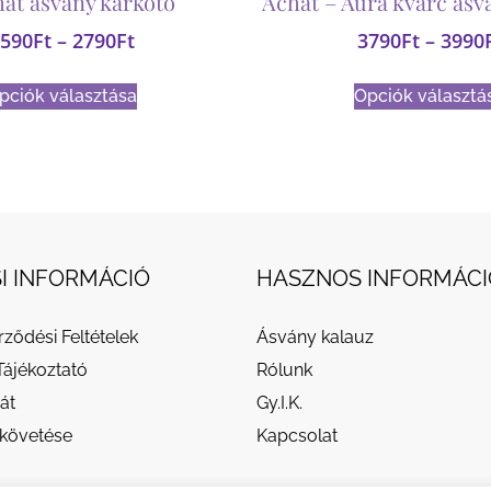
át ásvány karkötő
Achát – Aura kvarc ásv
590
Ft
–
2790
Ft
3790
Ft
–
3990
pciók választása
Opciók választá
I INFORMÁCIÓ
HASZNOS INFORMÁCI
rződési Feltételek
Ásvány kalauz
Tájékoztató
Rólunk
át
Gy.I.K.
követése
Kapcsolat