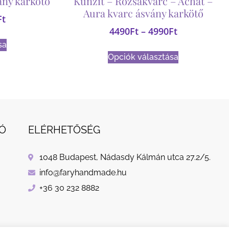
ány karkötő
Kunzit – Rózsakvarc – Achát –
Aura kvarc ásvány karkötő
Ft
4490
Ft
–
4990
Ft
sa
Opciók választása
Ó
ELÉRHETŐSÉG
1048 Budapest, Nádasdy Kálmán utca 27.2/5.
info@faryhandmade.hu
+36 30 232 8882