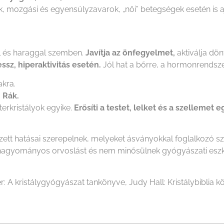
, mozgási és egyensúlyzavarok, „női” betegségek esetén is aj
l és haraggal szemben.
Javítja az önfegyelmet,
aktiválja dö
essz, hiperaktivitás esetén.
Jól hat a bőrre, a hormonrendszer
kra.
, Rák.
erkristályok egyike.
Erősíti a testet, lelket és a szellemet e
ezett hatásai szerepelnek, melyeket ásványokkal foglalkozó 
i a hagyományos orvoslást és nem minősülnek gyógyászati es
r: A kristálygyógyászat tankönyve, Judy Hall: Kristálybiblia kö