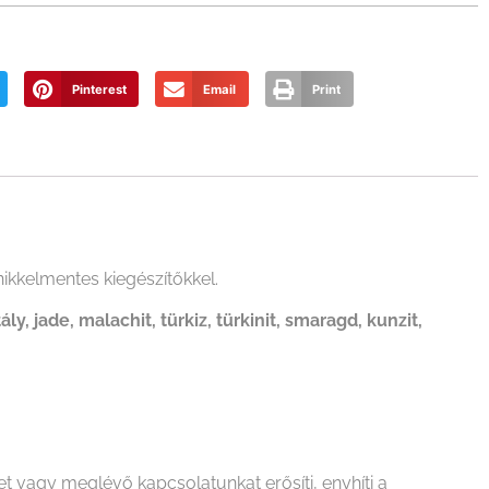
Pinterest
Email
Print
ikkelmentes kiegészítőkkel.
y, jade, malachit, türkiz, türkinit, smaragd, kunzit,
 vagy meglévő kapcsolatunkat erősíti, enyhíti a