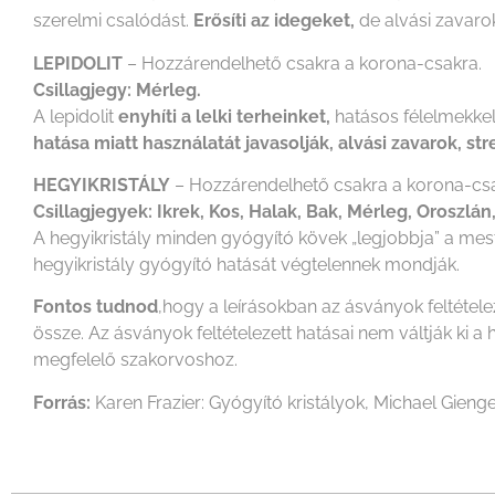
szerelmi csalódást.
Erősíti az idegeket,
de alvási zavarok
LEPIDOLIT
– Hozzárendelhető csakra a korona-csakra.
Csillagjegy: Mérleg.
A lepidolit
enyhíti a lelki terheinket,
hatásos félelmekke
hatása miatt használatát javasolják, alvási zavarok, str
HEGYIKRISTÁLY
– Hozzárendelhető csakra a korona-csa
Csillagjegyek: Ikrek, Kos, Halak, Bak, Mérleg, Oroszlán
A hegyikristály minden gyógyító kövek „legjobbja” a mest
hegyikristály gyógyító hatását végtelennek mondják.
Fontos tudnod
,hogy a leírásokban az ásványok feltétel
össze. Az ásványok feltételezett hatásai nem váltják k
megfelelő szakorvoshoz.
Forrás:
Karen Frazier: Gyógyító kristályok, Michael Gienge