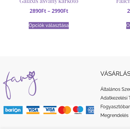
Galaxis ásvány karkötő
Faach
2890
Ft
–
2990
Ft
2
Opciók választása
O
VÁSÁRLÁS
Általános Sze
Adatkezelési 
Fogyasztóbar
Megrendelés 