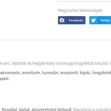
Megosztási lehetőségek:
Facebook
Twitter
arc, lepidolit és hegyikristály ásványgyöngyökből készült, n
akvamarin, aventurin, turmalin, amazonit, topáz, hegyikristál
napkő.
 Nyugtat, biztat, önszeretetet biztosít.
Bevonzza a szerelmet