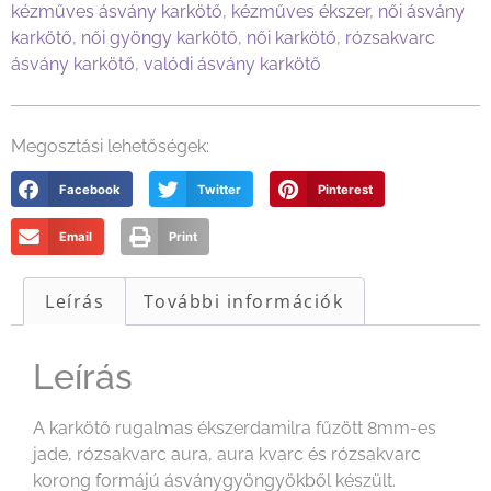
kézműves ásvány karkötő
,
kézműves ékszer
,
női ásvány
karkötő
,
női gyöngy karkötő
,
női karkötő
,
rózsakvarc
ásvány karkötő
,
valódi ásvány karkötő
Megosztási lehetőségek:
Facebook
Twitter
Pinterest
Email
Print
Leírás
További információk
Leírás
A karkötő rugalmas ékszerdamilra fűzött 8mm-es
jade, rózsakvarc aura, aura kvarc és rózsakvarc
korong formájú ásványgyöngyökből készült.