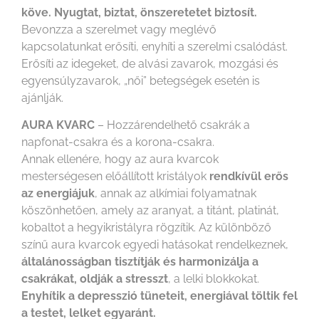
köve. Nyugtat, biztat, önszeretetet biztosít.
Bevonzza a szerelmet vagy meglévő
kapcsolatunkat erősíti, enyhíti a szerelmi csalódást.
Erősíti az idegeket, de alvási zavarok, mozgási és
egyensúlyzavarok, „női” betegségek esetén is
ajánlják.
AURA KVARC
– Hozzárendelhető csakrák a
napfonat-csakra és a korona-csakra.
Annak ellenére, hogy az aura kvarcok
mesterségesen előállított kristályok
rendkívül erős
az energiájuk
, annak az alkímiai folyamatnak
köszönhetően, amely az aranyat, a titánt, platinát,
kobaltot a hegyikristályra rögzítik. Az különböző
színű aura kvarcok egyedi hatásokat rendelkeznek,
általánosságban tisztítják és harmonizálja a
csakrákat, oldják a stresszt
, a lelki blokkokat.
Enyhítik a depresszió tüneteit, energiával töltik fel
a testet, lelket egyaránt.