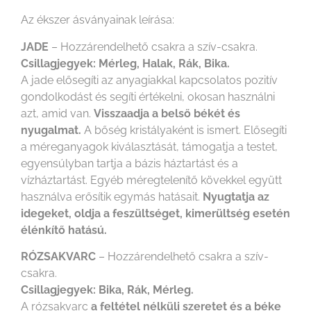
Az ékszer ásványainak leírása:
JADE
– Hozzárendelhető csakra a szív-csakra.
Csillagjegyek: Mérleg, Halak, Rák, Bika.
A jade elősegíti az anyagiakkal kapcsolatos pozitív
gondolkodást és segíti értékelni, okosan használni
azt, amid van.
Visszaadja a belső békét és
nyugalmat.
A bőség kristályaként is ismert. Elősegíti
a méreganyagok kiválasztását, támogatja a testet,
egyensúlyban tartja a bázis háztartást és a
vízháztartást. Egyéb méregtelenítő kövekkel együtt
használva erősítik egymás hatásait.
Nyugtatja az
idegeket, oldja a feszültséget, kimerültség esetén
élénkítő hatású.
RÓZSAKVARC
– Hozzárendelhető csakra a szív-
csakra.
Csillagjegyek: Bika, Rák, Mérleg.
A rózsakvarc
a feltétel nélküli szeretet és a béke