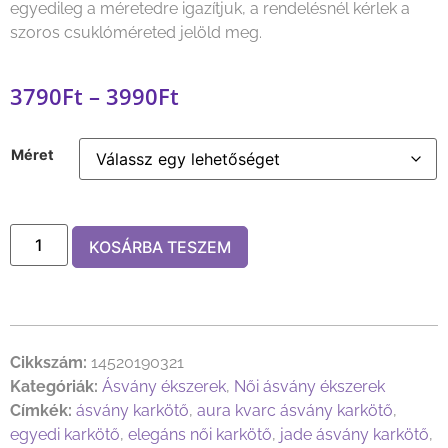
egyedileg a méretedre igazítjuk, a rendelésnél kérlek a
szoros csuklóméreted jelöld meg.
3790
Ft
–
3990
Ft
Méret
KOSÁRBA TESZEM
Cikkszám:
14520190321
Kategóriák:
Ásvány ékszerek
,
Női ásvány ékszerek
Címkék:
ásvány karkötő
,
aura kvarc ásvány karkötő
,
egyedi karkötő
,
elegáns női karkötő
,
jade ásvány karkötő
,