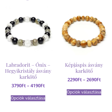
Labradorit – Ónix –
Képjáspis ásvány
Hegyikristály ásvány
karkötő
karkötő
2290
Ft
–
2690
Ft
3790
Ft
–
4190
Ft
Opciók választása
Opciók választása