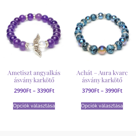
Ametiszt angyalkás
Achát – Aura kvarc
ásvány karkötő
ásvány karkötő
2990
Ft
–
3390
Ft
3790
Ft
–
3990
Ft
Opciók választása
Opciók választása