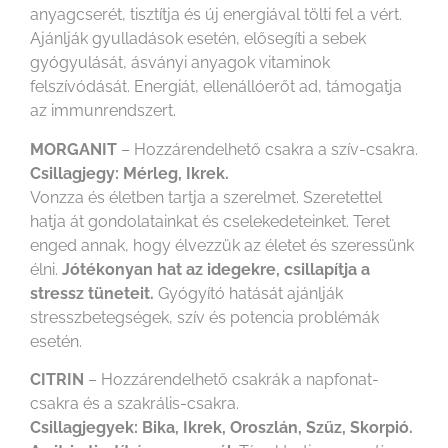
anyagcserét, tisztítja és új energiával tölti fel a vért.
Ajánlják gyulladások esetén, elősegíti a sebek
gyógyulását, ásványi anyagok vitaminok
felszívódását. Energiát, ellenállóerőt ad, támogatja
az immunrendszert.
MORGANIT
– Hozzárendelhető csakra a szív-csakra.
Csillagjegy: Mérleg, Ikrek.
Vonzza és életben tartja a szerelmet. Szeretettel
hatja át gondolatainkat és cselekedeteinket. Teret
enged annak, hogy élvezzük az életet és szeressünk
élni.
Jótékonyan hat az idegekre, csillapítja a
stressz tüneteit.
Gyógyító hatását ajánlják
stresszbetegségek, szív és potencia problémák
esetén.
CITRIN
– Hozzárendelhető csakrák a napfonat-
csakra és a szakrális-csakra.
Csillagjegyek: Bika, Ikrek, Oroszlán, Szűz, Skorpió.