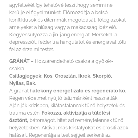
agyféltekét így lehetővé teszi ,hogy semmi ne
kerülje el figyelmünket. Előmozdítja a belső
konfliktusok és dilemmák megoldását, főleg azokat
amelyeket a hiúság vagy a makacsság idéz elő.
Kiegyensúlyozza a jin-jang energiát. Mérsékeli a
depressziót, felderíti a hangulatot és energiával tölti
fel az érzelmi testet.
GRÁNÁT
– Hozzárendelhető csakra a gyökér-
csakra.
Csillagjegyek: Kos, Oroszlán, Ikrek, Skorpió,
Nyilas, Bak.
A gránát h
atékony energetizáló és regeneráló kő
.
Régen védelmet nyújtó talizmánként használták.
Ajánlják krízisben, kilátástalannak tűnő helyzetek és
trauma estén.
Fokozza, aktivizálja a túlélési
ösztönt,
bátorságot, hitet ad reménytelennek tűnő
helyzetekben. Aktivál más kristályokat és erősíti azok
hatásait. Regenerálja a test sejtjeit,serkenti az