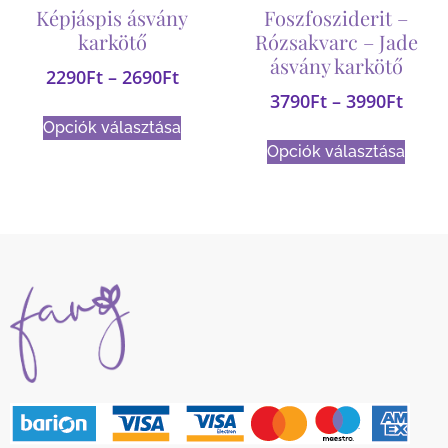
Képjáspis ásvány
Foszfosziderit –
karkötő
Rózsakvarc – Jade
ásvány karkötő
2290
Ft
–
2690
Ft
3790
Ft
–
3990
Ft
Opciók választása
Opciók választása