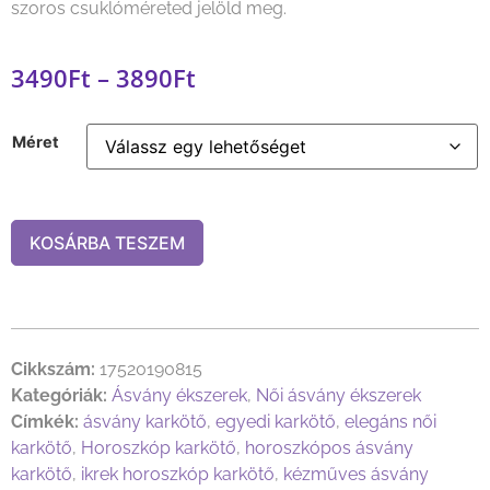
szoros csuklóméreted jelöld meg.
3490
Ft
–
3890
Ft
Méret
KOSÁRBA TESZEM
Cikkszám:
17520190815
Kategóriák:
Ásvány ékszerek
,
Női ásvány ékszerek
Címkék:
ásvány karkötő
,
egyedi karkötő
,
elegáns női
karkötő
,
Horoszkóp karkötő
,
horoszkópos ásvány
karkötő
,
ikrek horoszkóp karkötő
,
kézműves ásvány