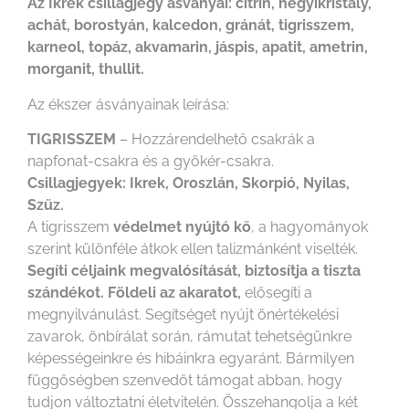
Az Ikrek csillagjegy ásványai: citrin, hegyikristály,
achát, borostyán, kalcedon, gránát, tigrisszem,
karneol, topáz, akvamarin, jáspis, apatit, ametrin,
morganit, thullit.
Az ékszer ásványainak leírása:
TIGRISSZEM
– Hozzárendelhető csakrák a
napfonat-csakra és a gyökér-csakra.
Csillagjegyek: Ikrek, Oroszlán, Skorpió, Nyilas,
Szűz.
A tigrisszem
védelmet nyújtó kő
, a hagyományok
szerint különféle átkok ellen talizmánként viselték.
Segíti céljaink megvalósítását, biztosítja a tiszta
szándékot. Földeli az akaratot,
elősegíti a
megnyilvánulást. Segítséget nyújt önértékelési
zavarok, önbírálat során, rámutat tehetségünkre
képességeinkre és hibáinkra egyaránt. Bármilyen
függőségben szenvedőt támogat abban, hogy
tudjon változtatni életvitelén. Összehangolja a két