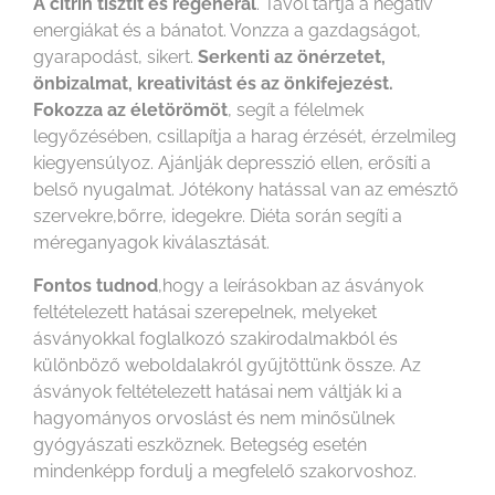
A citrin tisztít és regenerál
. Távol tartja a negatív
energiákat és a bánatot. Vonzza a gazdagságot,
gyarapodást, sikert.
Serkenti az önérzetet,
önbizalmat, kreativitást és az önkifejezést.
Fokozza az életörömöt
, segít a félelmek
legyőzésében, csillapítja a harag érzését, érzelmileg
kiegyensúlyoz. Ajánlják depresszió ellen, erősíti a
belső nyugalmat. Jótékony hatással van az emésztő
szervekre,bőrre, idegekre. Diéta során segíti a
méreganyagok kiválasztását.
Fontos tudnod
,hogy a leírásokban az ásványok
feltételezett hatásai szerepelnek, melyeket
ásványokkal foglalkozó szakirodalmakból és
különböző weboldalakról gyűjtöttünk össze. Az
ásványok feltételezett hatásai nem váltják ki a
hagyományos orvoslást és nem minősülnek
gyógyászati eszköznek. Betegség esetén
mindenképp fordulj a megfelelő szakorvoshoz.