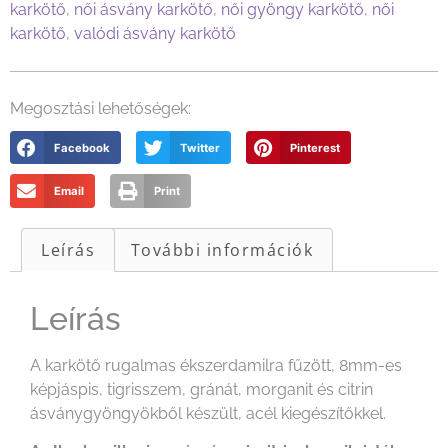
karkötő
,
női ásvány karkötő
,
női gyöngy karkötő
,
női
karkötő
,
valódi ásvány karkötő
Megosztási lehetőségek:
Facebook
Twitter
Pinterest
Email
Print
Leírás
További információk
Leírás
A karkötő rugalmas ékszerdamilra fűzött, 8mm-es
képjáspis, tigrisszem, gránát, morganit és citrin
ásványgyöngyökből készült, acél kiegészítőkkel.