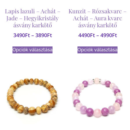
Lapis lazuli – Achát –
Kunzit – Rózsakvarc –
Jade – Hegyikristály
Achát – Aura kvarc
ásvány karkötő
ásvány karkötő
3490
Ft
–
3890
Ft
4490
Ft
–
4990
Ft
Opciók választása
Opciók választása