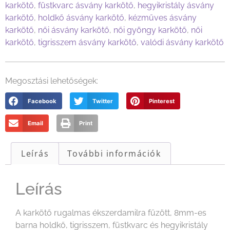
karkötő
,
füstkvarc ásvány karkötő
,
hegyikristály ásvány
karkötő
,
holdkő ásvány karkötő
,
kézműves ásvány
karkötő
,
női ásvány karkötő
,
női gyöngy karkötő
,
női
karkötő
,
tigrisszem ásvány karkötő
,
valódi ásvány karkötő
Megosztási lehetőségek:
Facebook
Twitter
Pinterest
Email
Print
Leírás
További információk
Leírás
A karkötő rugalmas ékszerdamilra fűzött, 8mm-es
barna holdkő, tigrisszem, füstkvarc és hegyikristály