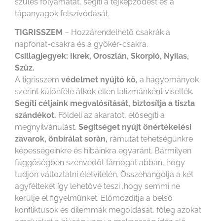
szülés folyamatát, segíti a tejképződést és a
tápanyagok felszívódását.
TIGRISSZEM
– Hozzárendelhető csakrák a
napfonat-csakra és a gyökér-csakra.
Csillagjegyek: Ikrek, Oroszlán, Skorpió, Nyilas,
Szűz.
A tigrisszem
védelmet nyújtó kő,
a hagyományok
szerint különféle átkok ellen talizmánként viselték.
Segíti céljaink megvalósítását, biztosítja a tiszta
szándékot.
Földeli az akaratot, elősegíti a
megnyilvánulást.
Segítséget nyújt önértékelési
zavarok, önbírálat során,
rámutat tehetségünkre
képességeinkre és hibáinkra egyaránt. Bármilyen
függőségben szenvedőt támogat abban, hogy
tudjon változtatni életvitelén. Összehangolja a két
agyféltekét így lehetővé teszi ,hogy semmi ne
kerülje el figyelmünket. Előmozdítja a belső
konfliktusok és dilemmák megoldását, főleg azokat