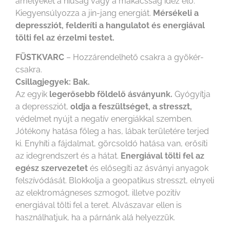
amelyeket a hiúság vagy a makacsság idéz elő.
Kiegyensúlyozza a jin-jang energiát.
Mérsékeli a
depressziót, felderíti a hangulatot és energiával
tölti fel az érzelmi testet.
FÜSTKVARC
– Hozzárendelhető csakra a gyökér-
csakra.
Csillagjegyek: Bak.
Az egyik
legerősebb földelő ásványunk.
Gyógyítja
a depressziót,
oldja a feszültséget, a stresszt,
védelmet nyújt a negatív energiákkal szemben.
Jótékony hatása főleg a has, lábak területére terjed
ki. Enyhíti a fájdalmat, görcsoldó hatása van, erősíti
az idegrendszert és a hátat.
Energiával tölti fel az
egész szervezetet
és elősegíti az ásványi anyagok
felszívódását. Blokkolja a geopatikus stresszt, elnyeli
az elektromágneses szmogot, illetve pozitív
energiával tölti fel a teret. Alvászavar ellen is
használhatjuk, ha a párnánk alá helyezzük.