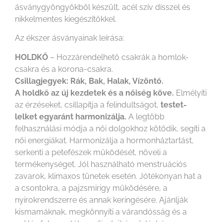
ásványgyöngyökből készült, acél szív dísszel és
nikkelmentes kiegészítőkkel.
Az ékszer ásványainak leírása:
HOLDKŐ
– Hozzárendelhető csakrák a homlok-
csakra és a korona-csakra.
Csillagjegyek: Rák, Bak, Halak, Vízöntő.
A holdkő az új kezdetek és a nőiség köve.
Elmélyíti
az érzéseket, csillapítja a felindultságot,
testet-
lelket egyaránt harmonizálja.
A legtöbb
felhasználási módja a női dolgokhoz kötődik, segíti a
női energiákat. Harmonizálja a hormonháztartást,
serkenti a petefészek működését, növeli a
termékenységet. Jól használható menstruációs
zavarok, klimaxos tünetek esetén. Jótékonyan hat a
a csontokra, a pajzsmirigy működésére, a
nyirokrendszerre és annak keringésére. Ajánlják
kismamáknak, megkönnyíti a várandósság és a