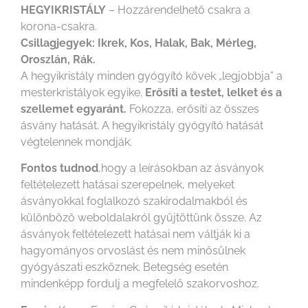
HEGYIKRISTÁLY
– Hozzárendelhető csakra a
korona-csakra.
Csillagjegyek: Ikrek, Kos, Halak, Bak, Mérleg,
Oroszlán, Rák.
A hegyikristály minden gyógyító kövek „legjobbja” a
mesterkristályok egyike.
Erősíti a testet, lelket és a
szellemet egyaránt.
Fokozza, erősíti az összes
ásvány hatását. A hegyikristály gyógyító hatását
végtelennek mondják.
Fontos tudnod
,hogy a leírásokban az ásványok
feltételezett hatásai szerepelnek, melyeket
ásványokkal foglalkozó szakirodalmakból és
különböző weboldalakról gyűjtöttünk össze. Az
ásványok feltételezett hatásai nem váltják ki a
hagyományos orvoslást és nem minősülnek
gyógyászati eszköznek. Betegség esetén
mindenképp fordulj a megfelelő szakorvoshoz.