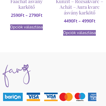
Faachát ásvány
Kunzit – Rózsakvarc –
karkötő
Achát – Aura kvarc
ásvány karkötő
2590
Ft
–
2790
Ft
4490
Ft
–
4990
Ft
Opciók választása
Opciók választása