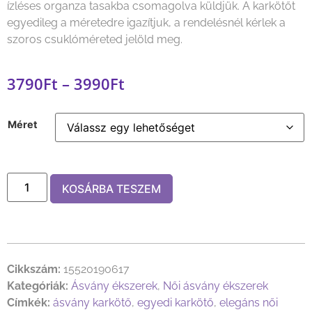
ízléses organza tasakba csomagolva küldjük. A karkötőt
egyedileg a méretedre igazítjuk, a rendelésnél kérlek a
szoros csuklóméreted jelöld meg.
3790
Ft
–
3990
Ft
Méret
KOSÁRBA TESZEM
Cikkszám:
15520190617
Kategóriák:
Ásvány ékszerek
,
Női ásvány ékszerek
Címkék:
ásvány karkötő
,
egyedi karkötő
,
elegáns női