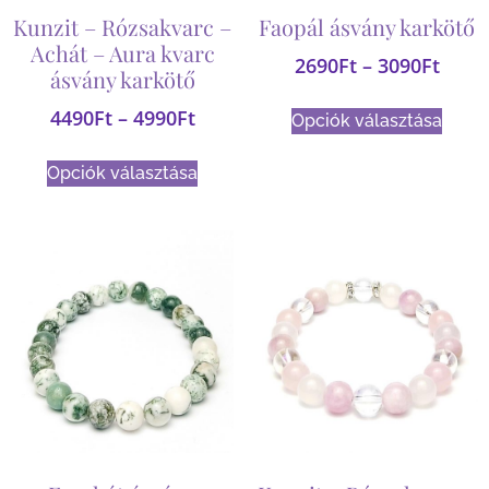
Kunzit – Rózsakvarc –
Faopál ásvány karkötő
Achát – Aura kvarc
2690
Ft
–
3090
Ft
ásvány karkötő
4490
Ft
–
4990
Ft
Opciók választása
Opciók választása