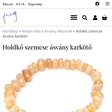
Rólunk
GY.I.K.
Kapcsolat
Kezdőlap
»
Webáruház
»
Ásvány ékszerek
»
Holdkő szemcse
ásvány karkötő
Holdkő szemcse ásvány karkötő