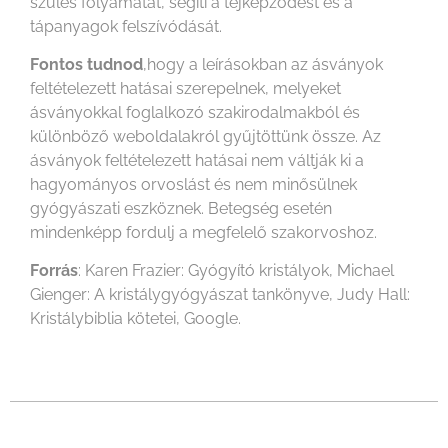
szülés folyamatát, segíti a tejképződést és a
tápanyagok felszívódását.
Fontos tudnod
,hogy a leírásokban az ásványok
feltételezett hatásai szerepelnek, melyeket
ásványokkal foglalkozó szakirodalmakból és
különböző weboldalakról gyűjtöttünk össze. Az
ásványok feltételezett hatásai nem váltják ki a
hagyományos orvoslást és nem minősülnek
gyógyászati eszköznek. Betegség esetén
mindenképp fordulj a megfelelő szakorvoshoz.
Forrás
: Karen Frazier: Gyógyító kristályok, Michael
Gienger: A kristálygyógyászat tankönyve, Judy Hall:
Kristálybiblia kötetei, Google.