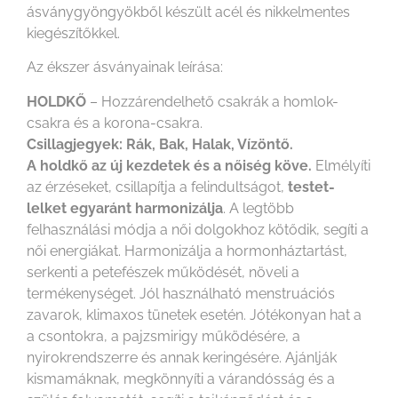
ásványgyöngyökből készült acél és nikkelmentes
kiegészítőkkel.
Az ékszer ásványainak leírása:
HOLDKŐ
– Hozzárendelhető csakrák a homlok-
csakra és a korona-csakra.
Csillagjegyek: Rák, Bak, Halak, Vízöntő.
A holdkő az új kezdetek és a nőiség köve.
Elmélyíti
az érzéseket, csillapítja a felindultságot,
testet-
lelket egyaránt harmonizálja
. A legtöbb
felhasználási módja a női dolgokhoz kötődik, segíti a
női energiákat. Harmonizálja a hormonháztartást,
serkenti a petefészek működését, növeli a
termékenységet. Jól használható menstruációs
zavarok, klimaxos tünetek esetén. Jótékonyan hat a
a csontokra, a pajzsmirigy működésére, a
nyirokrendszerre és annak keringésére. Ajánlják
kismamáknak, megkönnyíti a várandósság és a