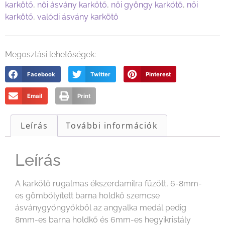
karkötő
,
női ásvány karkötő
,
női gyöngy karkötő
,
női
karkötő
,
valódi ásvány karkötő
Megosztási lehetőségek:
Facebook
Twitter
Pinterest
Email
Print
Leírás
További információk
Leírás
A karkötő rugalmas ékszerdamilra fűzött, 6-8mm-
es gömbölyített barna holdkő szemcse
ásványgyöngyökből az angyalka medál pedig
8mm-es barna holdkő és 6mm-es hegyikristály