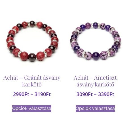
Achát – Gránát ásvány
Achát – Ametiszt
karkötő
ásvány karkötő
2990
Ft
–
3190
Ft
3090
Ft
–
3390
Ft
Opciók választása
Opciók választása