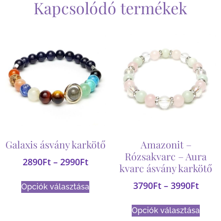
Kapcsolódó termékek
Galaxis ásvány karkötő
Amazonit –
Rózsakvarc – Aura
2890
Ft
–
2990
Ft
kvarc ásvány karkötő
3790
Ft
–
3990
Ft
Opciók választása
Opciók választása