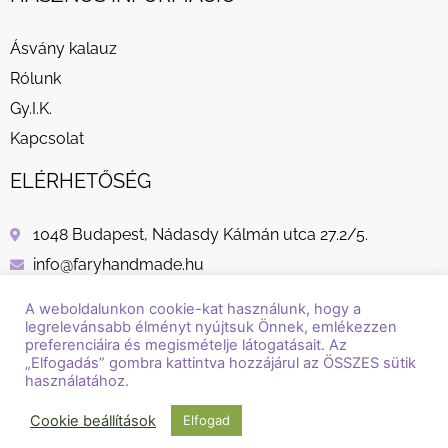
Ásvány kalauz
Rólunk
Gy.I.K.
Kapcsolat
ELÉRHETŐSÉG
1048 Budapest, Nádasdy Kálmán utca 27.2/5.
info@faryhandmade.hu
+36 30 232 8882
A weboldalunkon cookie-kat használunk, hogy a
legrelevánsabb élményt nyújtsuk Önnek, emlékezzen
preferenciáira és megismételje látogatásait. Az
„Elfogadás” gombra kattintva hozzájárul az ÖSSZES sütik
használatához.
© Copyright / Szerzői jog / 2018 - 2026 / Fary Handmade
Cookie beállítások
Elfogad