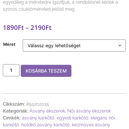
egyedileg a méretedre igazítjuk, a rendelésnél kérlek a
szoros csuklóméreted jelöld meg.
1890
Ft
–
2190
Ft
Méret
KOSÁRBA TESZEM
Cikkszám:
855202015
Kategóriák:
Ásvány ékszerek
,
Női ásvány ékszerek
Címkék:
ásvány karkötő
,
egyedi karkötő
,
elegáns női
karkötő
,
holdkő ásvány karkötő
,
kézműves ásvány