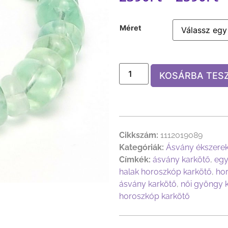
Méret
KOSÁRBA TES
Cikkszám:
1112019089
Kategóriák:
Ásvány ékszere
Címkék:
ásvány karkötő
,
egy
halak horoszkóp karkötő
,
ho
ásvány karkötő
,
női gyöngy 
horoszkóp karkötő