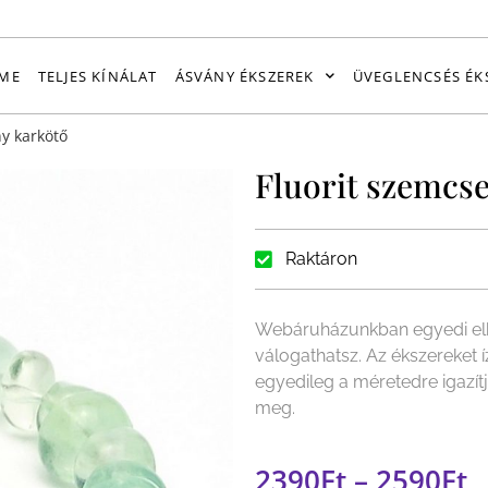
ME
TELJES KÍNÁLAT
ÁSVÁNY ÉKSZEREK
ÜVEGLENCSÉS ÉK
y karkötő
Fluorit szemcse
Raktáron
Webáruházunkban egyedi elk
válogathatsz. Az ékszereket 
egyedileg a méretedre igazít
meg.
2390
Ft
–
2590
Ft