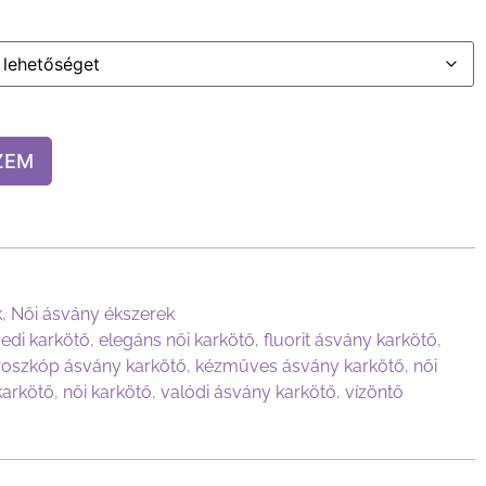
ZEM
k
,
Női ásvány ékszerek
edi karkötő
,
elegáns női karkötő
,
fluorit ásvány karkötő
,
roszkóp ásvány karkötő
,
kézműves ásvány karkötő
,
női
karkötő
,
női karkötő
,
valódi ásvány karkötő
,
vízöntő