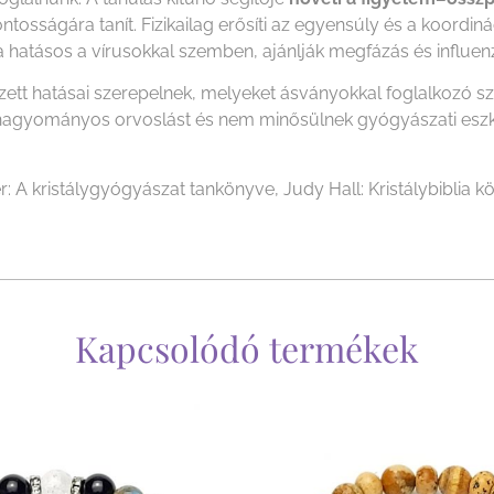
tosságára tanít. Fizikailag erősíti az egyensúly és a koordin
zva hatásos a vírusokkal szemben, ajánlják megfázás és influen
ezett hatásai szerepelnek, melyeket ásványokkal foglalkozó 
i a hagyományos orvoslást és nem minősülnek gyógyászati es
r: A kristálygyógyászat tankönyve, Judy Hall: Kristálybiblia kö
Kapcsolódó termékek