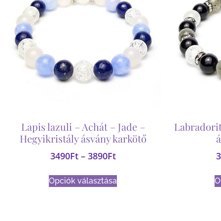
Lapis lazuli – Achát – Jade –
Labradorit
Hegyikristály ásvány karkötő
á
3490
Ft
–
3890
Ft
3
Opciók választása
O