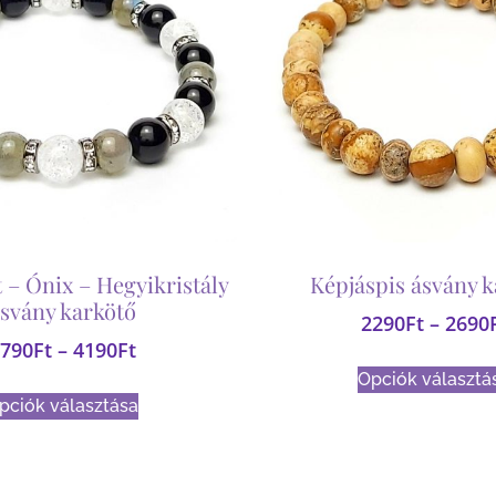
 – Ónix – Hegyikristály
Képjáspis ásvány k
svány karkötő
2290
Ft
–
2690
790
Ft
–
4190
Ft
Opciók választá
pciók választása