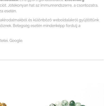
ációt. Jótékonyan hat az immunrendszerre, a csontozatra,
za esetén.
szakirodalmakból és különböző weboldalakról gyűjtöttünk
zköznek. Betegség esetén mindenképp fordulj a
tetei, Google.