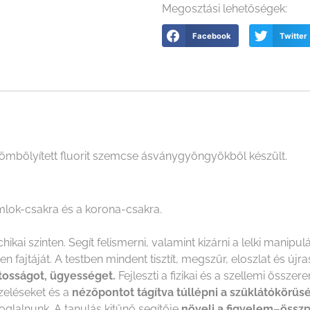
Megosztási lehetőségek:
Facebook
Twitter
ömbölyített fluorit szemcse ásványgyöngyökből készült.
mlok-csakra és a korona-csakra.
ikai szinten. Segít felismerni, valamint kizárni a lelki manipu
 fajtáját. A testben mindent tisztít, megszűr, eloszlat és újra
tosságot, ügyességet.
Fejleszti a fizikai és a szellemi össz
zeléseket és a
nézőpontot tágítva túllépni a szűklátókörűs
foglalnunk. A tanulás kitűnő segítője
növeli a figyelem–összp