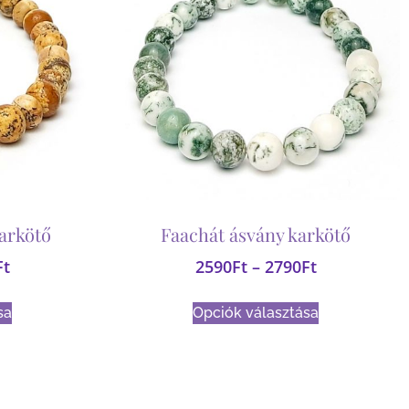
arkötő
Faachát ásvány karkötő
Ft
2590
Ft
–
2790
Ft
sa
Opciók választása