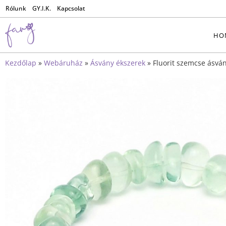
Rólunk
GY.I.K.
Kapcsolat
HO
Kezdőlap
»
Webáruház
»
Ásvány ékszerek
»
Fluorit szemcse ásván