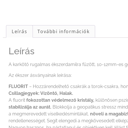
Leírás
További információk
Leírás
A karkötő rugalmas ékszerdamilra fűzött, 10-12mm-es g
Az ékszer ásványainak leírása:
FLUORIT
– Hozzárendelhető csakrák a torok-csakra, ho
Csillagjegyek: Vízöntő, Halak.
A fluorit
fokozottan védelmező kristály,
különösen pszich
stabilizálja az aurát.
Blokkolja a geopatikus stressz minden
a megmerevedett viselkedésmintákat,
növeli a magabiz
rendellenességet. Segít elengedi a megkövesedett elkép
Nagyon hasznos, ha pártatlanul és objektíven kell állást 