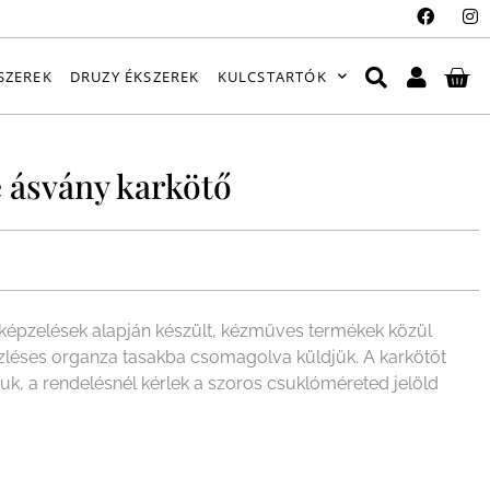
SZEREK
DRUZY ÉKSZEREK
KULCSTARTÓK
 ásvány karkötő
épzelések alapján készült, kézműves termékek közül
ízléses organza tasakba csomagolva küldjük. A karkötőt
juk, a rendelésnél kérlek a szoros csuklóméreted jelöld