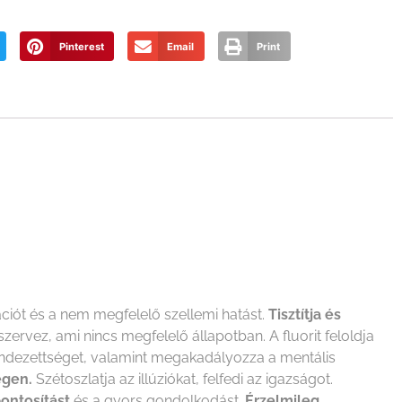
Pinterest
Email
Print
lációt és a nem megfelelő szellemi hatást.
Tisztítja és
szervez, ami nincs megfelelő állapotban. A fluorit feloldja
erendezettséget, valamint megakadályozza a mentális
égen.
Szétoszlatja az illúziókat, felfedi az igazságot.
ontosítást
és a gyors gondolkodást.
Érzelmileg