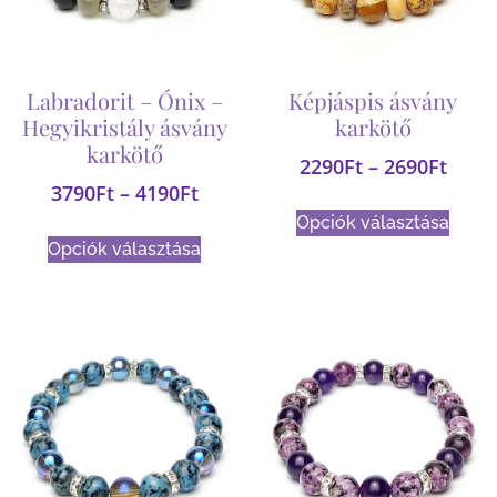
Labradorit – Ónix –
Képjáspis ásvány
Hegyikristály ásvány
karkötő
karkötő
2290
Ft
–
2690
Ft
3790
Ft
–
4190
Ft
Opciók választása
Opciók választása