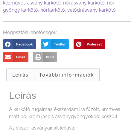
kézműves ásvány karkötő
,
női ásvány karkötő
,
női
gyöngy karkötő
,
női karkötő
,
valódi ásvány karkötő
Megosztási lehetőségek:
Facebook
Twitter
Pinterest
Email
Print
Leírás
További információk
Leírás
A karkötő rugalmas ékszerdamilra fűzött, 8mm-es
matt polikróm jáspis ásványgyöngyökből készült.
Az ékszer ásványainak leírása: