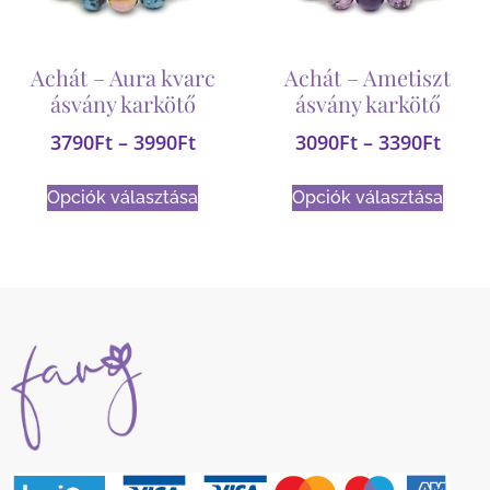
Achát – Aura kvarc
Achát – Ametiszt
ásvány karkötő
ásvány karkötő
3790
Ft
–
3990
Ft
3090
Ft
–
3390
Ft
Opciók választása
Opciók választása