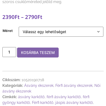
szoros csuklóméreted jelöld meg.
2390
Ft
–
2790
Ft
Méret
KOSÁRBA TESZEM
Cikkszám:
10520190718
Kategóriák:
Ásvány ékszerek
,
Férfi ásvány ékszerek
,
Női
ásvány ékszerek
Címkék:
ásvány karkötő
,
férfi ásvány karkötő
,
férfi
gyöngy karkötő
,
Férfi karkötő
,
jáspis ásvány karkötő
,