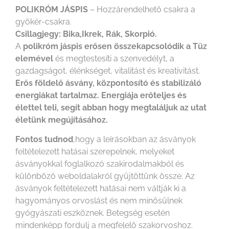
POLIKRÓM JÁSPIS
– Hozzárendelhető csakra a
gyökér-csakra.
Csillagjegy: Bika,Ikrek, Rák, Skorpió.
A
polikróm jáspis erősen összekapcsolódik a Tűz
elemével
és megtestesíti a szenvedélyt, a
gazdagságot, élénkséget, vitalitást és kreativitást.
Erős földelő ásvány, központosító és stabilizáló
energiákat tartalmaz. Energiája erőteljes és
élettel teli, segít abban hogy megtaláljuk az utat
életünk megújításához.
Fontos tudnod
,hogy a leírásokban az ásványok
feltételezett hatásai szerepelnek, melyeket
ásványokkal foglalkozó szakirodalmakból és
különböző weboldalakról gyűjtöttünk össze. Az
ásványok feltételezett hatásai nem váltják ki a
hagyományos orvoslást és nem minősülnek
gyógyászati eszköznek. Betegség esetén
mindenképp fordulj a megfelelő szakorvoshoz.