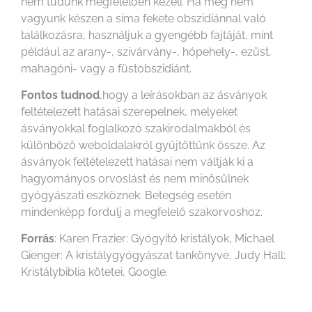
nem tudunk megfelelően kezeli. Ha még nem
vagyunk készen a sima fekete obszidiánnal való
találkozásra, használjuk a gyengébb fajtáját, mint
például az arany-, szivárvány-, hópehely-, ezüst,
mahagóni- vagy a füstobszidiánt.
Fontos tudnod
,hogy a leírásokban az ásványok
feltételezett hatásai szerepelnek, melyeket
ásványokkal foglalkozó szakirodalmakból és
különböző weboldalakról gyűjtöttünk össze. Az
ásványok feltételezett hatásai nem váltják ki a
hagyományos orvoslást és nem minősülnek
gyógyászati eszköznek. Betegség esetén
mindenképp fordulj a megfelelő szakorvoshoz.
Forrás
: Karen Frazier: Gyógyító kristályok, Michael
Gienger: A kristálygyógyászat tankönyve, Judy Hall:
Kristálybiblia kötetei, Google.