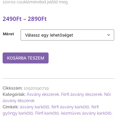
szoros csuklóméreted jelöld meg.
2490
Ft
–
2890
Ft
Méret
KOSÁRBA TESZEM
Cikkszám:
10520190719
Kategóriák:
Ásvány ékszerek
,
Férfi ásvány ékszerek
,
Női
ásvány ékszerek
Címkék:
ásvány karkötő
,
férfi ásvány karkötő
,
férfi
gyöngy karkötő
,
Férfi karkötő
,
kézműves ásvány karkötő
,