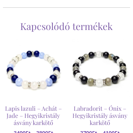
Kapcsolódó termékek
Lapis lazuli – Achát –
Labradorit – Ónix –
Jade – Hegyikristály
Hegyikristály ásvány
ásvány karkötő
karkötő
3490
Ft
–
3890
Ft
3790
Ft
–
4190
Ft