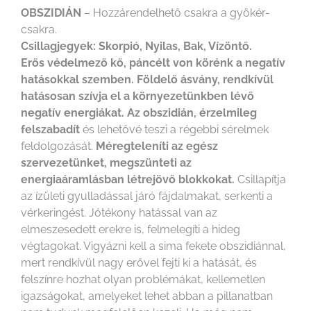
OBSZIDIÁN
– Hozzárendelhető csakra a gyökér-
csakra.
Csillagjegyek: Skorpió, Nyilas, Bak, Vízöntő.
Erős védelmező kő, páncélt von körénk a negatív
hatásokkal szemben. Földelő ásvány, rendkívül
hatásosan szívja el a környezetünkben lévő
negatív energiákat. Az obszidián, érzelmileg
felszabadít
és lehetővé teszi a régebbi sérelmek
feldolgozását.
Méregteleníti az egész
szervezetünket, megszünteti az
energiaáramlásban létrejövő blokkokat.
Csillapítja
az ízületi gyulladással járó fájdalmakat, serkenti a
vérkeringést. Jótékony hatással van az
elmeszesedett erekre is, felmelegíti a hideg
végtagokat. Vigyázni kell a sima fekete obszidiánnal,
mert rendkívül nagy erővel fejti ki a hatását, és
felszínre hozhat olyan problémákat, kellemetlen
igazságokat, amelyeket lehet abban a pillanatban