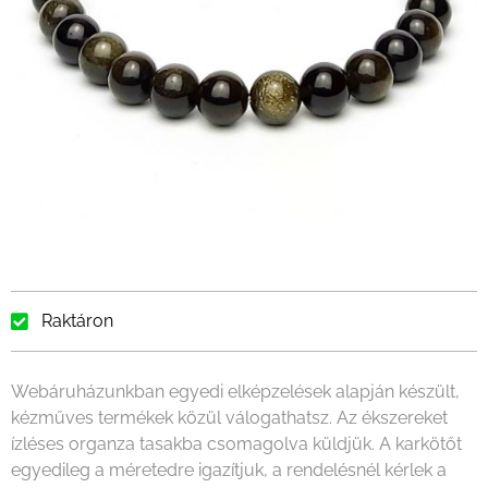
Raktáron
Webáruházunkban egyedi elképzelések alapján készült,
kézműves termékek közül válogathatsz. Az ékszereket
ízléses organza tasakba csomagolva küldjük. A karkötőt
egyedileg a méretedre igazítjuk, a rendelésnél kérlek a