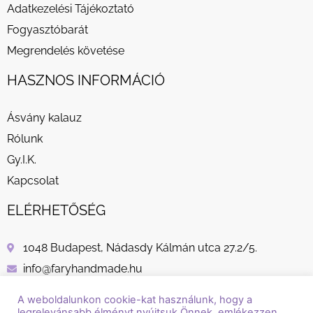
Adatkezelési Tájékoztató
Fogyasztóbarát
Megrendelés követése
HASZNOS INFORMÁCIÓ
Ásvány kalauz
Rólunk
Gy.I.K.
Kapcsolat
ELÉRHETŐSÉG
1048 Budapest, Nádasdy Kálmán utca 27.2/5.
info@faryhandmade.hu
+36 30 232 8882
A weboldalunkon cookie-kat használunk, hogy a
legrelevánsabb élményt nyújtsuk Önnek, emlékezzen