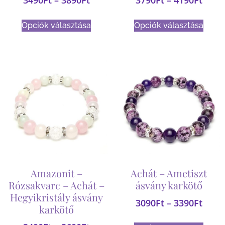
Opciók választása
Opciók választása
Amazonit –
Achát – Ametiszt
Rózsakvarc – Achát –
ásvány karkötő
Hegyikristály ásvány
3090
Ft
–
3390
Ft
karkötő