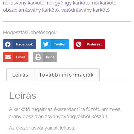
női ásvány karkötő
,
női gyöngy karkötő
,
női karkötő
,
obszidián ásvány karkötő
,
valódi ásvány karkötő
Megosztási lehetőségek:
Facebook
Twitter
Pinterest
Email
Print
Leírás
További információk
Leírás
A karkötő rugalmas ékszerdamilra fűzött, 8mm-es
arany obszidián ásványgyöngyökből készült.
Az ékszer ásványainak leírása: