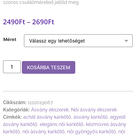
szoros csuklóméreted jelöld meg.
2490
Ft
–
2690
Ft
Méret
KOSÁRBA TESZEM
Cikkszám:
1112019067
Kategóriák:
Ásvány ékszerek
,
Női ásvány ékszerek
Címkék:
achát ásvány karkötő
,
ásvány karkötő
,
egyedi
ásvány karkötő
,
elegáns női karkötő
,
kézműves ásvány
karkötő
,
női ásvány karkötő
,
női gyöngyös karkötő
,
női