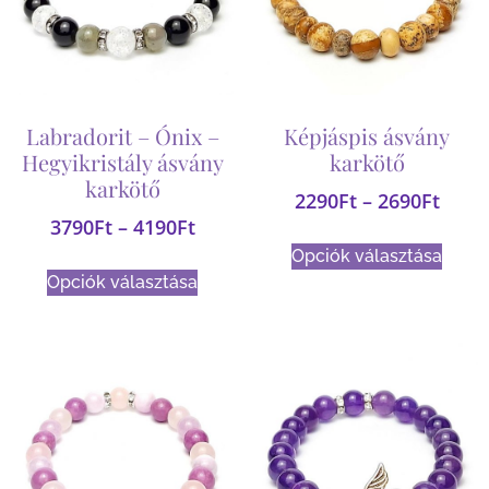
Labradorit – Ónix –
Képjáspis ásvány
Hegyikristály ásvány
karkötő
karkötő
2290
Ft
–
2690
Ft
3790
Ft
–
4190
Ft
Opciók választása
Opciók választása