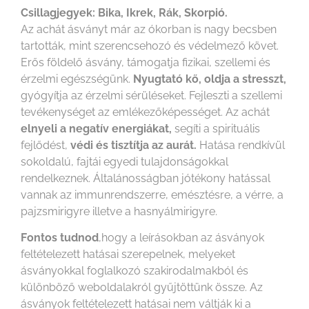
Csillagjegyek: Bika, Ikrek, Rák, Skorpió.
Az achát ásványt már az ókorban is nagy becsben
tartották, mint szerencsehozó és védelmező követ.
Erős földelő ásvány, támogatja fizikai, szellemi és
érzelmi egészségünk.
Nyugtató kő, oldja a stresszt,
gyógyítja az érzelmi sérüléseket. Fejleszti a szellemi
tevékenységet az emlékezőképességet. Az achát
elnyeli a negatív energiákat,
segíti a spirituális
fejlődést,
védi és tisztítja az aurát.
Hatása rendkívül
sokoldalú, fajtái egyedi tulajdonságokkal
rendelkeznek. Általánosságban jótékony hatással
vannak az immunrendszerre, emésztésre, a vérre, a
pajzsmirigyre illetve a hasnyálmirigyre.
Fontos tudnod
,hogy a leírásokban az ásványok
feltételezett hatásai szerepelnek, melyeket
ásványokkal foglalkozó szakirodalmakból és
különböző weboldalakról gyűjtöttünk össze. Az
ásványok feltételezett hatásai nem váltják ki a