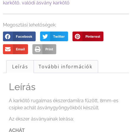
karkötő
,
valódi ásvány karkötő
Megosztási lehetőségek:
Facebook
Twitter
Pinterest
Email
Print
Leírás
További információk
Leírás
A karkötő rugalmas ékszerdamilra fűzött, 8mm-es
csipke achát ásványgyöngyökből készült.
Az ékszer ásványainak leírása:
ACHÁT