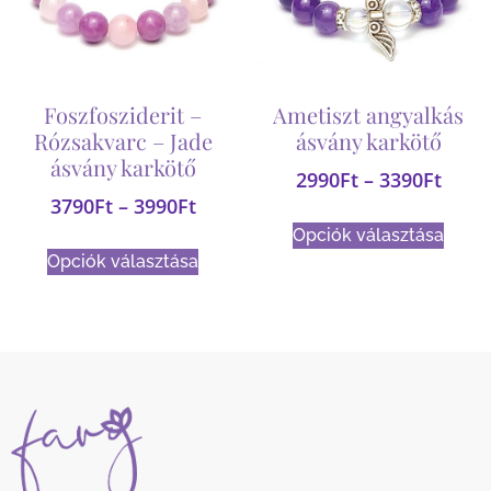
Foszfosziderit –
Ametiszt angyalkás
Rózsakvarc – Jade
ásvány karkötő
ásvány karkötő
2990
Ft
–
3390
Ft
3790
Ft
–
3990
Ft
Opciók választása
Opciók választása