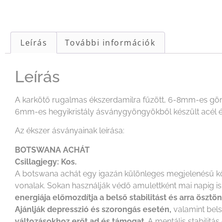
Leírás
További információk
Leírás
A karkötő rugalmas ékszerdamilra fűzött, 6-8mm-es g
6mm-es hegyikristály ásványgyöngyökből készült acél és
Az ékszer ásványainak leírása:
BOTSWANA ACHÁT
Csillagjegy: Kos.
A botswana achát egy igazán különleges megjelenésű kő: 
vonalak. Sokan használják védő amulettként mai napig is
energiája előmozdítja a belső stabilitást és arra ösz
Ajánlják depresszió és szorongás esetén,
valamint bels
változásokhoz erőt ad és támogat
. A mentális stabilitá