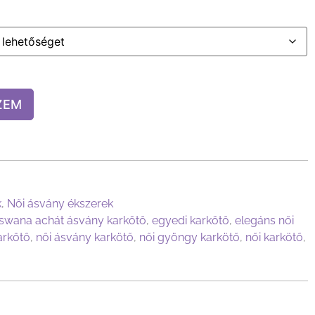
ZEM
k
,
Női ásvány ékszerek
swana achát ásvány karkötő
,
egyedi karkötő
,
elegáns női
arkötő
,
női ásvány karkötő
,
női gyöngy karkötő
,
női karkötő
,