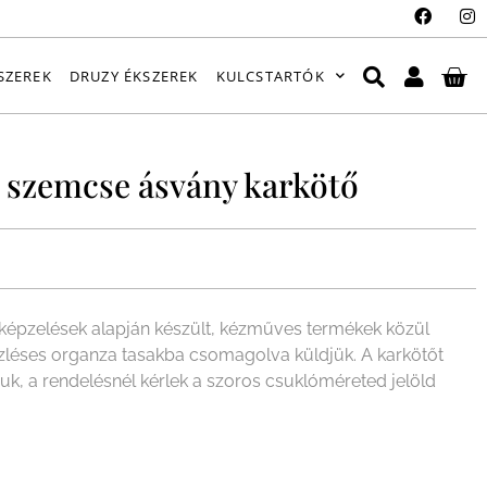
SZEREK
DRUZY ÉKSZEREK
KULCSTARTÓK
 szemcse ásvány karkötő
épzelések alapján készült, kézműves termékek közül
ízléses organza tasakba csomagolva küldjük. A karkötőt
juk, a rendelésnél kérlek a szoros csuklóméreted jelöld