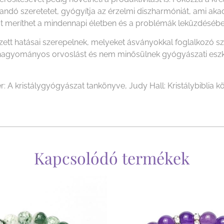
ndó szeretetet, gyógyítja az érzelmi diszharmóniát, ami akad
őt meríthet a mindennapi életben és a problémák leküzdésébe
ezett hatásai szerepelnek, melyeket ásványokkal foglalkozó 
i a hagyományos orvoslást és nem minősülnek gyógyászati es
r: A kristálygyógyászat tankönyve, Judy Hall: Kristálybiblia kö
Kapcsolódó termékek