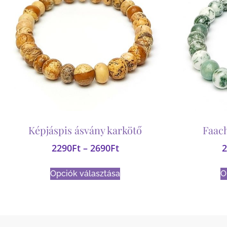
Képjáspis ásvány karkötő
Faach
2290
Ft
–
2690
Ft
2
Opciók választása
O