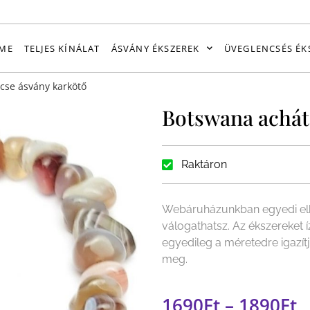
ME
TELJES KÍNÁLAT
ÁSVÁNY ÉKSZEREK
ÜVEGLENCSÉS ÉK
cse ásvány karkötő
Botswana achát
Raktáron
Webáruházunkban egyedi elk
válogathatsz. Az ékszereket 
egyedileg a méretedre igazít
meg.
1690
Ft
–
1890
Ft