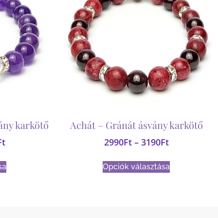
ány karkötő
Achát – Gránát ásvány karkötő
Ft
2990
Ft
–
3190
Ft
sa
Opciók választása