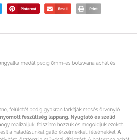
Pinterest
Email
Print
 angyalka medál pedig 8mm-es botswana achát és
e, felületét pedig gyakran tarkítják mesés örvénylő
lnyomott feszültség lappang. Nyugtató és szelíd
hogy realizáljuk, felszínre hozzuk és megoldjuk ezeket.
besít a haladásunkat gátló érzelmekkel, félelmekkel.
A
eativitást, ösztönzi a művészi kifejezést. A botswana achát