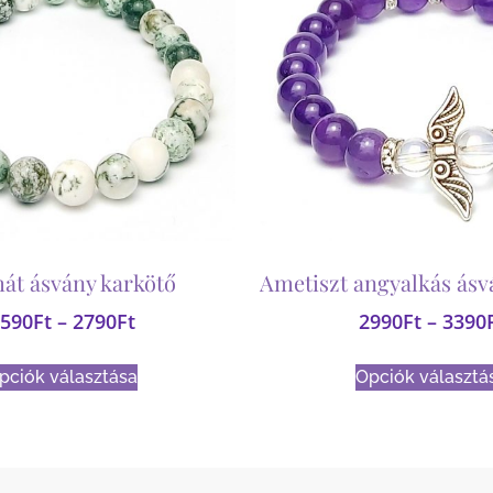
át ásvány karkötő
Ametiszt angyalkás ásv
590
Ft
–
2790
Ft
2990
Ft
–
3390
pciók választása
Opciók választá