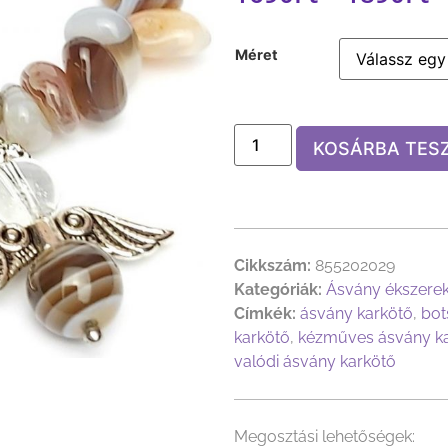
Méret
KOSÁRBA TES
Cikkszám:
855202029
Kategóriák:
Ásvány ékszere
Címkék:
ásvány karkötő
,
bot
karkötő
,
kézműves ásvány k
valódi ásvány karkötő
Megosztási lehetőségek: