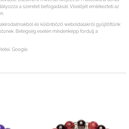
ályozza a szeretet befogadását. Viselőjét emlékezteti az
n.
szakirodalmakból és különböző weboldalakról gyűjtöttünk
zköznek. Betegség esetén mindenképp fordulj a
tetei, Google.