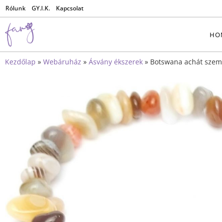
Rólunk
GY.I.K.
Kapcsolat
HO
Kezdőlap
»
Webáruház
»
Ásvány ékszerek
»
Botswana achát szem