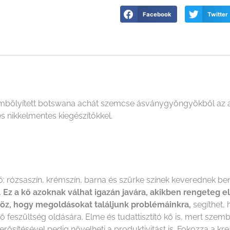
Facebook
Twitter
ömbölyített botswana achát szemcse ásványgyöngyökből az
 nikkelmentes kiegészítőkkel.
rózsaszín, krémszín, barna és szürke színek keverednek benn
.
Ez a kő azoknak válhat igazán javára, akikben rengeteg e
tönöz, hogy megoldásokat találjunk problémáinkra,
segíthet, 
ő feszültség oldására. Elme és tudattisztító kő is, mert szem
s erősítésével pedig növelheti a produktivitást is. Fokozza a kr