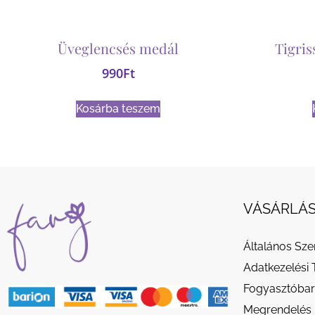
Üveglencsés medál
Tigri
990
Ft
Kosárba teszem
VÁSÁRLÁS
Általános Sze
Adatkezelési 
Fogyasztóbar
Megrendelés 