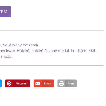
ZEM
k
,
Női ásvány ékszerek
nyékszer
,
Holdkő
,
holdkő ásvány medál
,
holdkő medál
,
i medál
Pinterest
Email
Print