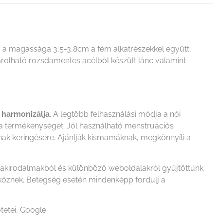
, a magassága 3,5-3,8cm a fém alkatrészekkel együtt,
sárolható rozsdamentes acélból készült lánc valamint
t harmonizálja
. A legtöbb felhasználási módja a női
i a termékenységet. Jól használható menstruációs
nak keringésére. Ajánlják kismamáknak, megkönnyíti a
szakirodalmakból és különböző weboldalakról gyűjtöttünk
zköznek. Betegség esetén mindenképp fordulj a
tetei, Google.