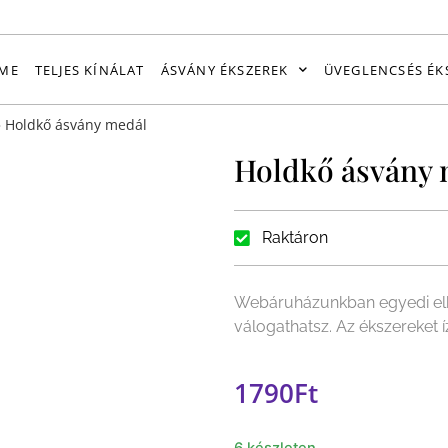
ME
TELJES KÍNÁLAT
ÁSVÁNY ÉKSZEREK
ÜVEGLENCSÉS ÉK
»
Holdkő ásvány medál
Holdkő ásvány 
Raktáron
Webáruházunkban egyedi elk
válogathatsz. Az ékszereket 
1790
Ft
6 készleten