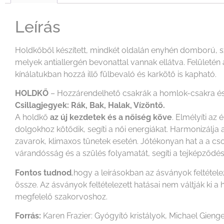
Leírás
Holdkőből készített, mindkét oldalán enyhén domború, s
melyek antiallergén bevonattal vannak ellátva. Felületé
kínálatukban hozzá illő fülbevaló és karkötő is kapható.
HOLDKŐ
– Hozzárendelhető csakrák a homlok-csakra é
Csillagjegyek: Rák, Bak, Halak, Vízöntő.
A holdkő
az új kezdetek és a nőiség köve
. Elmélyíti az 
dolgokhoz kötődik, segíti a női energiákat. Harmonizálj
zavarok, klimaxos tünetek esetén. Jótékonyan hat a a cs
várandósság és a szülés folyamatát, segíti a tejképződés
Fontos tudnod
,hogy a leírásokban az ásványok feltétel
össze. Az ásványok feltételezett hatásai nem váltják k
megfelelő szakorvoshoz.
Forrás:
Karen Frazier: Gyógyító kristályok, Michael Gienge