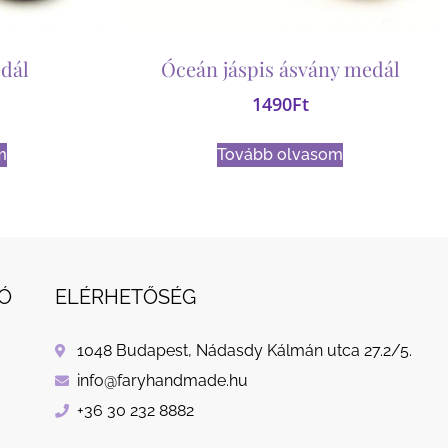
dál
Óceán jáspis ásvány medál
1490
Ft
m
Tovább olvasom
Ó
ELÉRHETŐSÉG
1048 Budapest, Nádasdy Kálmán utca 27.2/5.
info@faryhandmade.hu
+36 30 232 8882