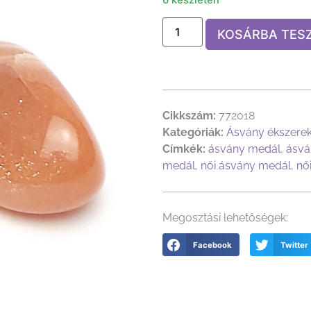
KOSÁRBA TES
Cikkszám:
772018
Kategóriák:
Ásvány ékszere
Címkék:
ásvány medál
,
ásvá
medál
,
női ásvány medál
,
nő
Megosztási lehetőségek:
Facebook
Twitter