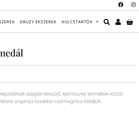
SZEREK
DRUZY ÉKSZEREK
KULCSTARTÓK
medál
épzelések alapján készült, kézműves termékek közül
ízléses organza tasakba csomagolva küldjük.