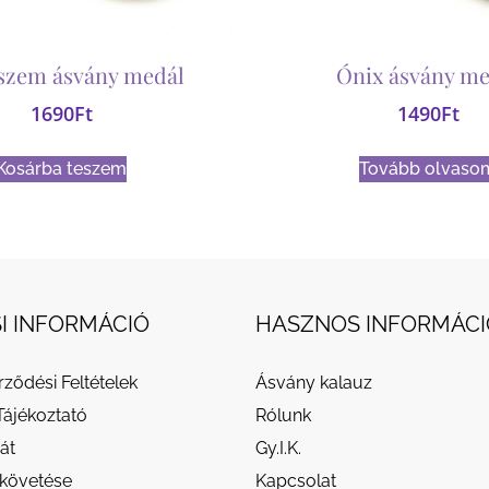
sszem ásvány medál
Ónix ásvány me
1690
Ft
1490
Ft
Kosárba teszem
Tovább olvaso
I INFORMÁCIÓ
HASZNOS INFORMÁCI
rződési Feltételek
Ásvány kalauz
Tájékoztató
Rólunk
át
Gy.I.K.
követése
Kapcsolat