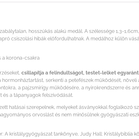
zabálytalan, hosszúkás alakú medál. A szélessége 1,3-1,6cm
n apró csiszolási hibák előfordulhatnak. A medálhoz külön vá
s a korona-csakra
érzéseket,
csillapítja a felindultságot, testet-lelket egyarán
a a hormonháztartást, serkenti a petefészek működését, növel
ontokra, a pajzsmirigy működésére, a nyirokrendszerre és an
t és a tápanyagok felszívódását.
ezett hatásai szerepelnek, melyeket ásványokkal foglalkozó 
i a hagyományos orvoslást és nem minősülnek gyógyászati es
r: A kristálygyógyászat tankönyve, Judy Hall: Kristálybiblia kö