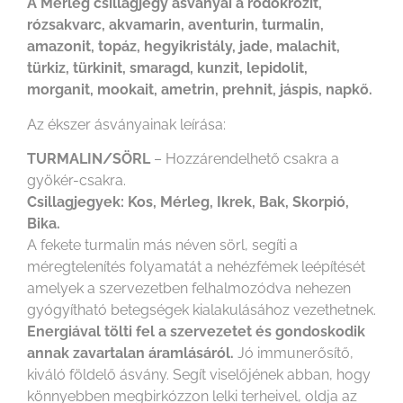
A Mérleg csillagjegy ásványai a rodokrozit,
rózsakvarc, akvamarin, aventurin, turmalin,
amazonit, topáz, hegyikristály, jade, malachit,
türkiz, türkinit, smaragd, kunzit, lepidolit,
morganit, mookait, ametrin, prehnit, jáspis, napkő.
Az ékszer ásványainak leírása:
TURMALIN/SÖRL
– Hozzárendelhető csakra a
gyökér-csakra.
Csillagjegyek: Kos, Mérleg, Ikrek, Bak, Skorpió,
Bika.
A fekete turmalin más néven sörl, segíti a
méregtelenítés folyamatát a nehézfémek leépítését
amelyek a szervezetben felhalmozódva nehezen
gyógyítható betegségek kialakulásához vezethetnek.
Energiával tölti fel a szervezetet és gondoskodik
annak zavartalan áramlásáról.
Jó immunerősítő,
kiváló földelő ásvány. Segít viselőjének abban, hogy
könnyebben megbirkózzon lelki terheivel, oldja az