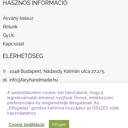
HASZNOS INFORMÁCIÓ
Ásvány kalauz
Rólunk
Gy.I.K.
Kapcsolat
ELÉRHETŐSÉG
1048 Budapest, Nádasdy Kálmán utca 27.2/5.
info@faryhandmade.hu
+36 30 232 8882
A weboldalunkon cookie-kat használunk, hogy a
legrelevánsabb élményt nyújtsuk Önnek, emlékezzen
preferenciáira és megismételje látogatásait. Az
„Elfogadás” gombra kattintva hozzájárul az ÖSSZES sütik
használatához.
© Copyright / Szerzői jog / 2018 - 2026 / Fary Handmade
Cookie beállítások
Elfogad