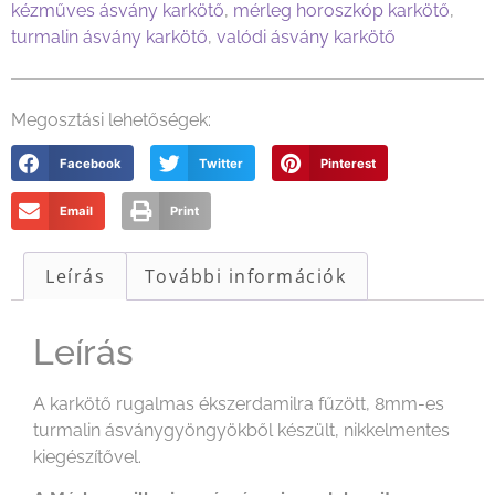
kézműves ásvány karkötő
,
mérleg horoszkóp karkötő
,
turmalin ásvány karkötő
,
valódi ásvány karkötő
Megosztási lehetőségek:
Facebook
Twitter
Pinterest
Email
Print
Leírás
További információk
Leírás
A karkötő rugalmas ékszerdamilra fűzött, 8mm-es
turmalin ásványgyöngyökből készült, nikkelmentes
kiegészítővel.