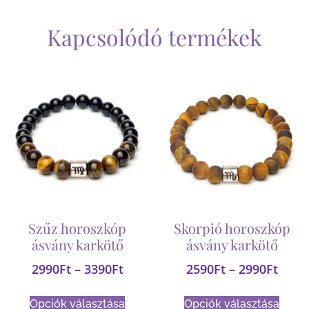
Kapcsolódó termékek
Szűz horoszkóp
Skorpió horoszkóp
ásvány karkötő
ásvány karkötő
2990
Ft
–
3390
Ft
2590
Ft
–
2990
Ft
Opciók választása
Opciók választása