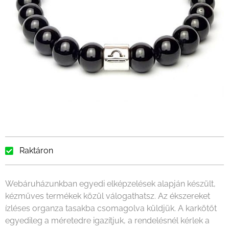
Raktáron
Webáruházunkban egyedi elképzelések alapján készült,
kézműves termékek közül válogathatsz. Az ékszereket
ízléses organza tasakba csomagolva küldjük. A karkötőt
egyedileg a méretedre igazítjuk, a rendelésnél kérlek a