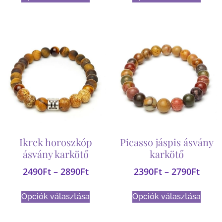
Ikrek horoszkóp
Picasso jáspis ásvány
ásvány karkötő
karkötő
2490
Ft
–
2890
Ft
2390
Ft
–
2790
Ft
Opciók választása
Opciók választása