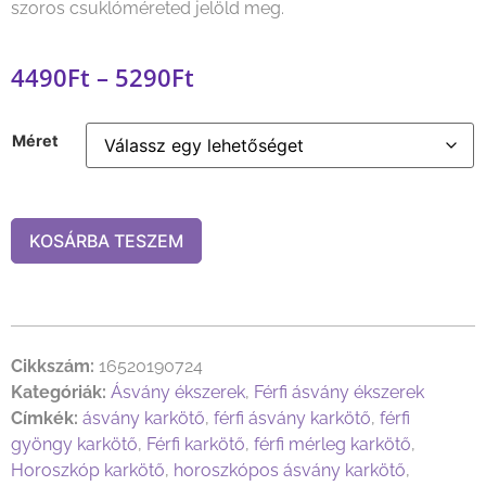
szoros csuklóméreted jelöld meg.
4490
Ft
–
5290
Ft
Méret
KOSÁRBA TESZEM
Cikkszám:
16520190724
Kategóriák:
Ásvány ékszerek
,
Férfi ásvány ékszerek
Címkék:
ásvány karkötő
,
férfi ásvány karkötő
,
férfi
gyöngy karkötő
,
Férfi karkötő
,
férfi mérleg karkötő
,
Horoszkóp karkötő
,
horoszkópos ásvány karkötő
,