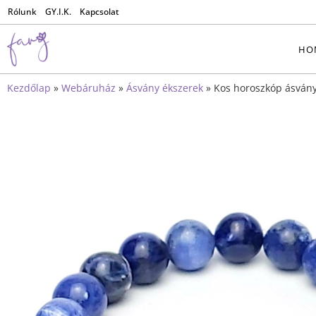
Rólunk
GY.I.K.
Kapcsolat
HO
Kezdőlap
»
Webáruház
»
Ásvány ékszerek
»
Kos horoszkóp ásvány