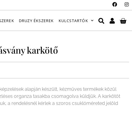
SZEREK
DRUZY ÉKSZEREK
KULCSTARTÓK
ásvány karkötő
épzelések alapján készült, kézműves termékek közül
ízléses organza tasakba csomagolva küldjük. A karkötőt
juk, a rendelésnél kérlek a szoros csuklóméreted jelöld