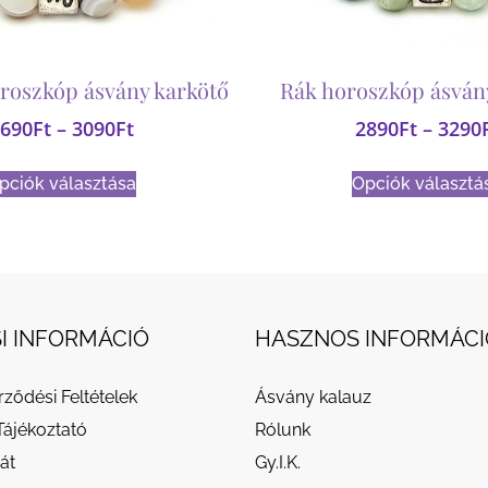
roszkóp ásvány karkötő
Rák horoszkóp ásván
690
Ft
–
3090
Ft
2890
Ft
–
3290
pciók választása
Opciók választá
I INFORMÁCIÓ
HASZNOS INFORMÁCI
rződési Feltételek
Ásvány kalauz
Tájékoztató
Rólunk
át
Gy.I.K.