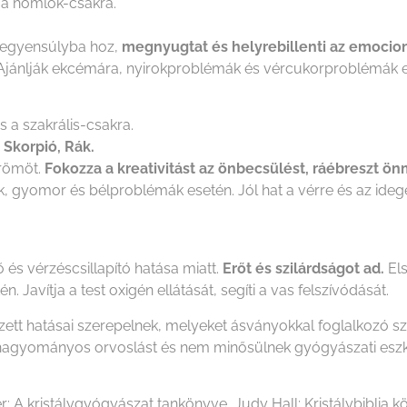
 a homlok-csakra.
, egyensúlyba hoz,
megnyugtat és helyrebillenti az emocion
Ajánlják ekcémára, nyirokproblémák és vércukorproblémák e
 a szakrális-csakra.
, Skorpió, Rák.
örömöt.
Fokozza a kreativitást az önbecsülést, ráébreszt ö
k, gyomor és bélproblémák esetén. Jól hat a vérre és az ideg
és vérzéscsillapító hatása miatt.
Erőt és szilárdságot ad.
Els
 Javítja a test oxigén ellátását, segíti a vas felszívódását.
ezett hatásai szerepelnek, melyeket ásványokkal foglalkozó 
i a hagyományos orvoslást és nem minősülnek gyógyászati es
r: A kristálygyógyászat tankönyve, Judy Hall: Kristálybiblia kö