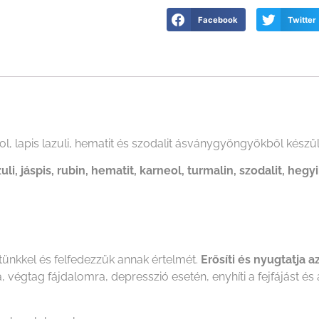
Facebook
Twitter
 lapis lazuli, hematit és szodalit ásványgyöngyökből készült
li, jáspis, rubin, hematit, karneol, turmalin, szodalit, hegyik
tünkkel és felfedezzük annak értelmét.
Erősíti és nyugtatja a
, végtag fájdalomra, depresszió esetén, enyhíti a fejfájást és 