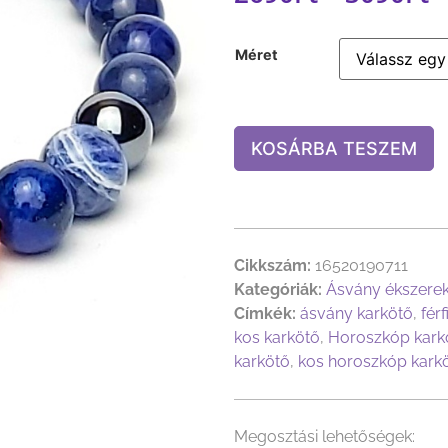
Méret
KOSÁRBA TESZEM
Cikkszám:
16520190711
Kategóriák:
Ásvány ékszere
Címkék:
ásvány karkötő
,
fér
kos karkötő
,
Horoszkóp kark
karkötő
,
kos horoszkóp kark
Megosztási lehetőségek: