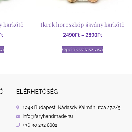
y karkötő
Ikrek horoszkóp ásvány karkötő
Ft
2490
Ft
–
2890
Ft
sa
Opciók választása
Ó
ELÉRHETŐSÉG
1048 Budapest, Nádasdy Kálmán utca 27.2/5.
info@faryhandmade.hu
+36 30 232 8882