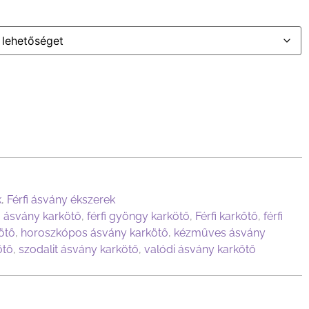
k
,
Férfi ásvány ékszerek
fi ásvány karkötő
,
férfi gyöngy karkötő
,
Férfi karkötő
,
férfi
ötő
,
horoszkópos ásvány karkötő
,
kézműves ásvány
ötő
,
szodalit ásvány karkötő
,
valódi ásvány karkötő