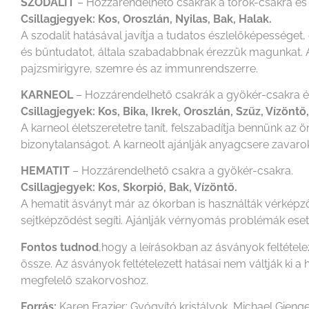
SZODALIT
– Hozzárendelhető csakrák a torok-csakra és
Csillagjegyek: Kos, Oroszlán, Nyilas, Bak, Halak.
A szodalit hatásával javítja a tudatos észlelőképességet
és bűntudatot, általa szabadabbnak érezzük magunkat. 
pajzsmirigyre, szemre és az immunrendszerre.
KARNEOL
– Hozzárendelhető csakrák a gyökér-csakra és
Csillagjegyek: Kos, Bika, Ikrek, Oroszlán, Szűz, Vízöntő
A karneol életszeretetre tanít, felszabadítja bennünk az 
bizonytalanságot. A karneolt ajánlják anyagcsere zavaro
HEMATIT
– Hozzárendelhető csakra a gyökér-csakra.
Csillagjegyek: Kos, Skorpió, Bak, Vízöntő.
A hematit ásványt már az ókorban is használták vérképző 
sejtképződést segíti. Ajánlják vérnyomás problémák esetén.
Fontos tudnod
,hogy a leírásokban az ásványok feltétel
össze. Az ásványok feltételezett hatásai nem váltják k
megfelelő szakorvoshoz.
Forrás:
Karen Frazier: Gyógyító kristályok, Michael Gienge