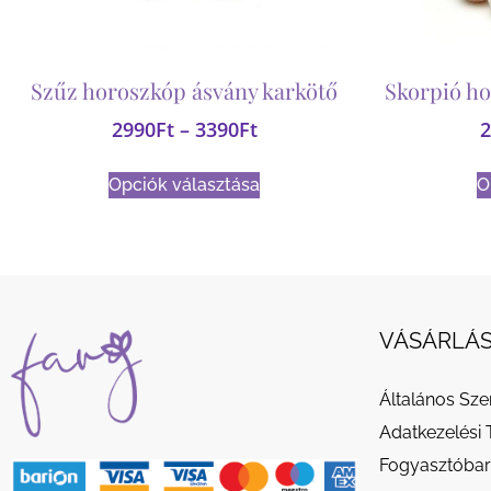
Szűz horoszkóp ásvány karkötő
Skorpió ho
2990
Ft
–
3390
Ft
2
Opciók választása
O
VÁSÁRLÁS
Általános Sze
Adatkezelési 
Fogyasztóbar