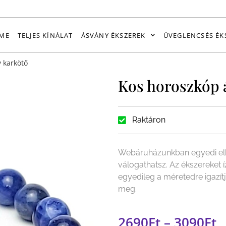
ME
TELJES KÍNÁLAT
ÁSVÁNY ÉKSZEREK
ÜVEGLENCSÉS ÉK
 karkötő
Kos horoszkóp 
Raktáron
Webáruházunkban egyedi elk
válogathatsz. Az ékszereket 
egyedileg a méretedre igazít
meg.
2690
Ft
–
3090
Ft