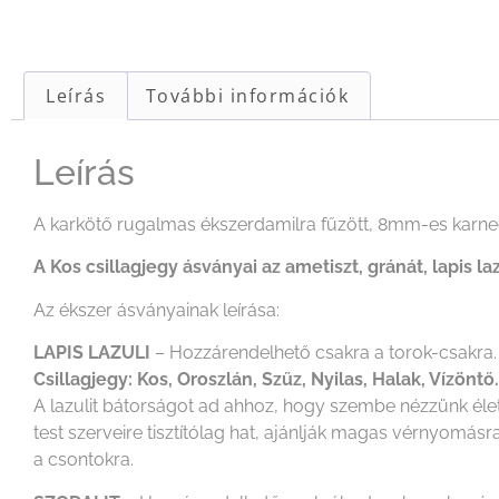
Leírás
További információk
Leírás
A karkötő rugalmas ékszerdamilra fűzött, 8mm-es karneol,
A Kos csillagjegy ásványai az ametiszt, gránát, lapis lazu
Az ékszer ásványainak leírása:
LAPIS LAZULI
– Hozzárendelhető csakra a torok-csakra.
Csillagjegy: Kos, Oroszlán, Szűz, Nyilas, Halak, Vízöntő.
A lazulit bátorságot ad ahhoz, hogy szembe nézzünk éle
test szerveire tisztítólag hat, ajánlják magas vérnyomásra
a csontokra.