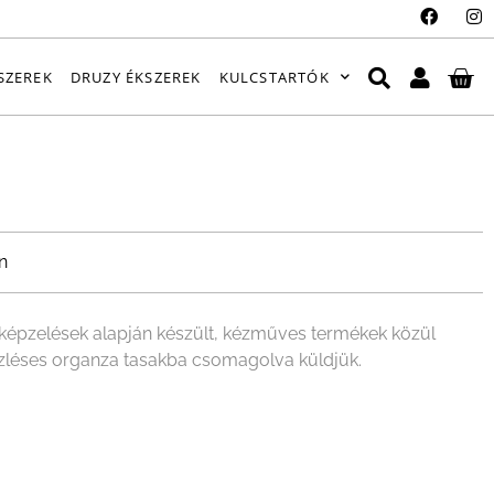
SZEREK
DRUZY ÉKSZEREK
KULCSTARTÓK
n
épzelések alapján készült, kézműves termékek közül
ízléses organza tasakba csomagolva küldjük.