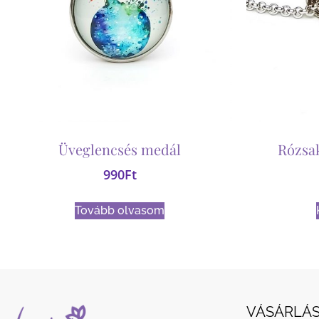
Üveglencsés medál
Rózsa
990
Ft
Tovább olvasom
VÁSÁRLÁS