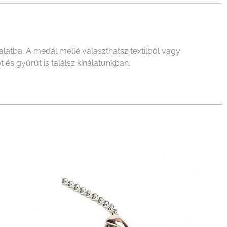
alatba. A medál mellé választhatsz textilből vagy
 és gyűrűt is találsz kínálatunkban.