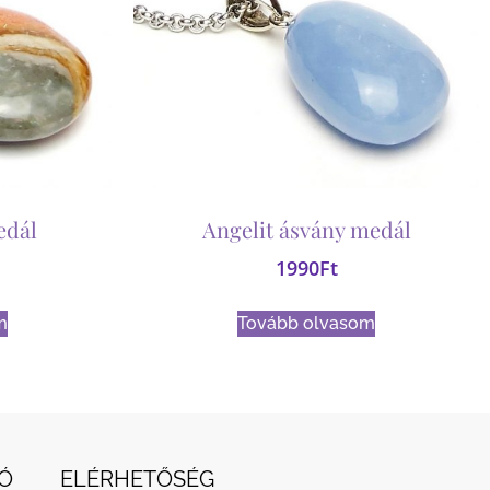
edál
Angelit ásvány medál
1990
Ft
m
Tovább olvasom
Ó
ELÉRHETŐSÉG