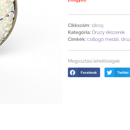
Cikkszám:
18015
Kategória:
Druzy ékszerek
Címkék:
csillogó medál
,
dru
Megosztási lehetőségek:
Facebook
Twitter