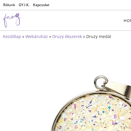
Rólunk
GY.I.K.
Kapcsolat
HO
Kezdőlap
»
Webáruház
»
Druzy ékszerek
»
Druzy medál