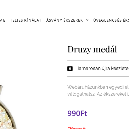
ME
TELJES KÍNÁLAT
ÁSVÁNY ÉKSZEREK
ÜVEGLENCSÉS ÉK
Druzy medál
Hamarosan újra készlete
Webáruházunkban egyedi elk
válogathatsz. Az ékszereket 
990
Ft
Elfogyott