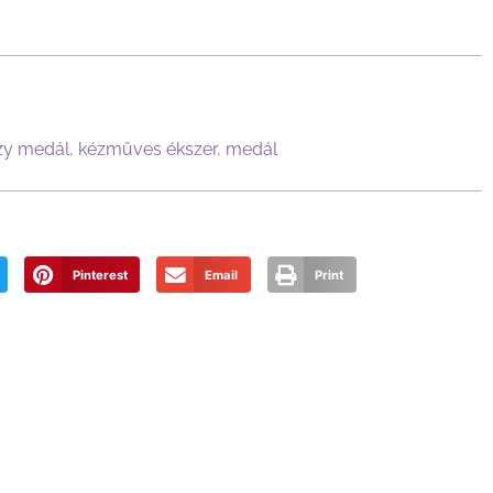
zy medál
,
kézműves ékszer
,
medál
Pinterest
Email
Print