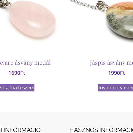
kvarc ásvány medál
Jáspis ásvány m
1690
Ft
1990
Ft
Kosárba teszem
Tovább olvaso
I INFORMÁCIÓ
HASZNOS INFORMÁCI