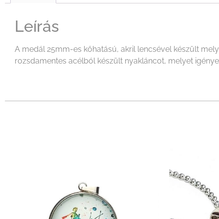
Leírás
A medál 25mm-es kőhatású, akril lencsével készült melye
rozsdamentes acélból készült nyakláncot, melyet igényeid 