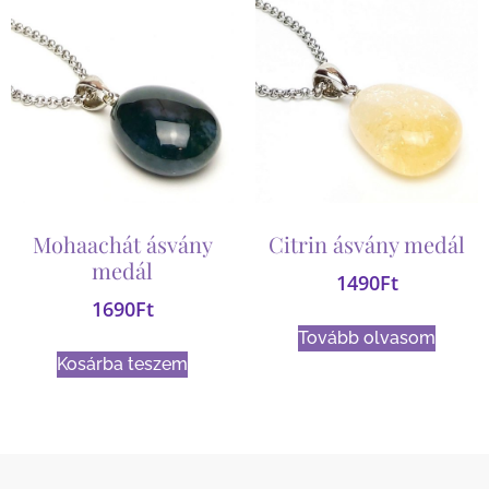
Mohaachát ásvány
Citrin ásvány medál
medál
1490
Ft
1690
Ft
Tovább olvasom
Kosárba teszem