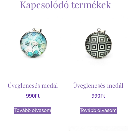
Kapcsolódó termékek
Üveglencsés medál
Üveglencsés medál
990
Ft
990
Ft
Tovább olvasom
Tovább olvasom