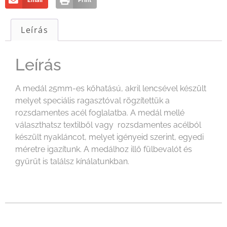
Email
Print
Leírás
Leírás
A medál 25mm-es kőhatású, akril lencsével készült
melyet speciális ragasztóval rögzítettük a
rozsdamentes acél foglalatba. A medál mellé
választhatsz textilből vagy rozsdamentes acélból
készült nyakláncot, melyet igényeid szerint, egyedi
méretre igazítunk. A medálhoz illő fülbevalót és
gyűrűt is találsz kínálatunkban.