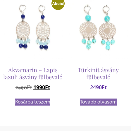
Akció!
Akvamarin – Lapis
Türkinit ásvány
lazuli ásvány fülbevaló
fülbevaló
2490
Ft
1990
Ft
2490
Ft
Kosárba teszem
Tovább olvasom