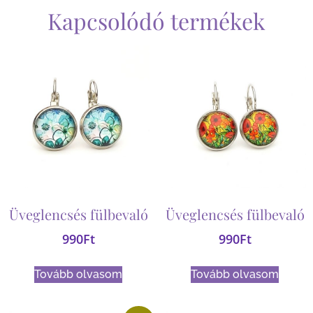
Kapcsolódó termékek
Üveglencsés fülbevaló
Üveglencsés fülbevaló
990
Ft
990
Ft
Tovább olvasom
Tovább olvasom