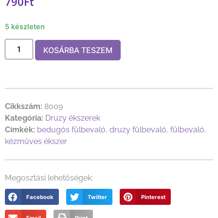
790
Ft
5 készleten
KOSÁRBA TESZEM
Cikkszám:
8009
Kategória:
Druzy ékszerek
Címkék:
bedugós fülbevaló
,
druzy fülbevaló
,
fülbevaló
,
kézműves ékszer
Megosztási lehetőségek:
Facebook
Twitter
Pinterest