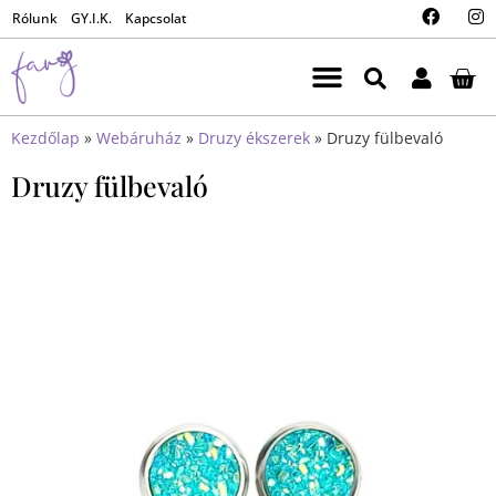
Rólunk
GY.I.K.
Kapcsolat
Kezdőlap
»
Webáruház
»
Druzy ékszerek
»
Druzy fülbevaló
Druzy fülbevaló