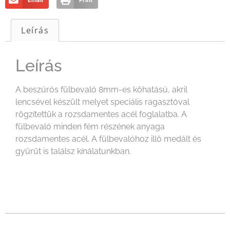
Email
Print
Leírás
Leírás
A beszúrós fülbevaló 8mm-es kőhatású, akril
lencsével készült melyet speciális ragasztóval
rögzítettük a rozsdamentes acél foglalatba. A
fülbevaló minden fém részének anyaga
rozsdamentes acél. A fülbevalóhoz illő medált és
gyűrűt is találsz kínálatunkban.