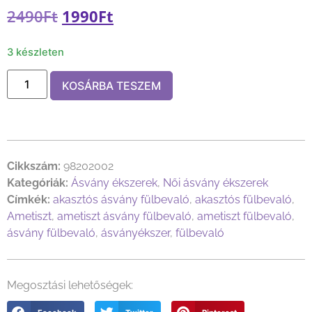
2490
Ft
1990
Ft
3 készleten
KOSÁRBA TESZEM
Cikkszám:
98202002
Kategóriák:
Ásvány ékszerek
,
Női ásvány ékszerek
Címkék:
akasztós ásvány fülbevaló
,
akasztós fülbevaló
,
Ametiszt
,
ametiszt ásvány fülbevaló
,
ametiszt fülbevaló
,
ásvány fülbevaló
,
ásványékszer
,
fülbevaló
Megosztási lehetőségek: