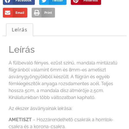
Facebook
Twitter
Pinterest
Email
Print
Leírás
Leírás
A fülbevaló fényes, ezüst színű, mandala mintázatú
filigránból valamint 6mm és 8mm-es ametiszt
ásványgyöngyökből készült. A filigrán és egyéb
fémkiegészítők anyaga rozsdamentes acél. Teljes
hossza 5cm, a mandala dísz átmérője 2,5cm.
Kínálatunkban több változatban kapható.
Az ékszer ásványainak leírása:
AMETISZT
– Hozzárendelhető csakrák a homlok-
csakra és a korona-csakra.