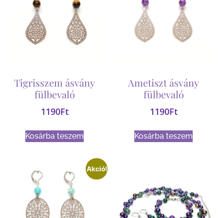
Tigrisszem ásvány
Ametiszt ásvány
fülbevaló
fülbevaló
1190
Ft
1190
Ft
Kosárba teszem
Kosárba teszem
Akció!