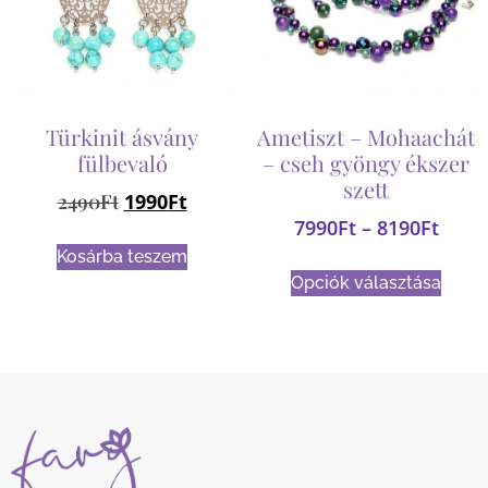
Türkinit ásvány
Ametiszt – Mohaachát
fülbevaló
– cseh gyöngy ékszer
szett
2490
Ft
1990
Ft
7990
Ft
–
8190
Ft
Kosárba teszem
Opciók választása