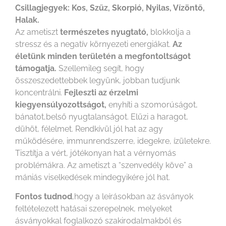
Csillagjegyek: Kos, Szűz, Skorpió, Nyilas, Vízöntő,
Halak.
Az ametiszt
természetes nyugtató,
blokkolja a
stressz és a negatív környezeti energiákat.
Az
életünk minden területén a megfontoltságot
támogatja.
Szellemileg segít, hogy
összeszedettebbek legyünk, jobban tudjunk
koncentrálni.
Fejleszti az érzelmi
kiegyensúlyozottságot,
enyhíti a szomorúságot,
bánatot,belső nyugtalanságot. Elűzi a haragot,
dühöt, félelmet. Rendkívül jól hat az agy
működésére, immunrendszerre, idegekre, ízületekre.
Tisztítja a vért, jótékonyan hat a vérnyomás
problémákra. Az ametiszt a “szenvedély köve” a
mániás viselkedések mindegyikére jól hat.
Fontos tudnod
,hogy a leírásokban az ásványok
feltételezett hatásai szerepelnek, melyeket
ásványokkal foglalkozó szakirodalmakból és