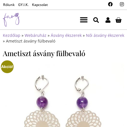
Rólunk
GY.I.K.
Kapcsolat
Kezdőlap
»
Webáruház
»
Ásvány ékszerek
»
Női ásvány ékszerek
»
Ametiszt ásvány fülbevaló
Ametiszt ásvány fülbevaló
Akció!