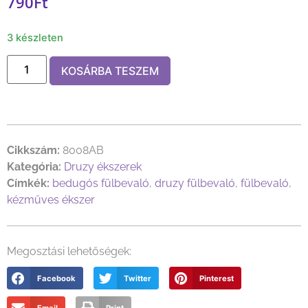
790
Ft
3 készleten
KOSÁRBA TESZEM
Cikkszám:
8008AB
Kategória:
Druzy ékszerek
Címkék:
bedugós fülbevaló
,
druzy fülbevaló
,
fülbevaló
,
kézműves ékszer
Megosztási lehetőségek:
Facebook
Twitter
Pinterest