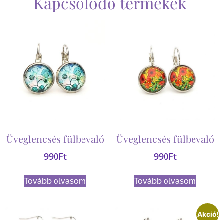
Kapcsolódó termékek
Üveglencsés fülbevaló
Üveglencsés fülbevaló
990
Ft
990
Ft
Tovább olvasom
Tovább olvasom
Akció!