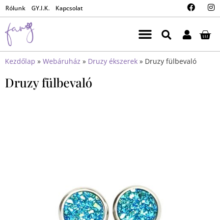
Rólunk
GY.I.K.
Kapcsolat
Kezdőlap
»
Webáruház
»
Druzy ékszerek
»
Druzy fülbevaló
Druzy fülbevaló