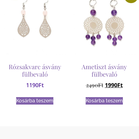
Rózsakvarc ásvány
Ametiszt ásvány
fülbevaló
fülbevaló
1190
Ft
2490
Ft
1990
Ft
Kosárba teszem
Kosárba teszem