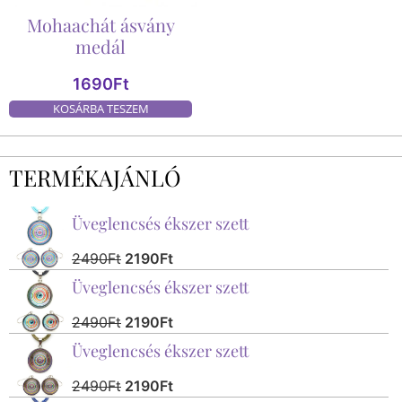
Mohaachát ásvány
medál
1690
Ft
KOSÁRBA TESZEM
TERMÉKAJÁNLÓ
Üveglencsés ékszer szett
2490
Ft
2190
Ft
Üveglencsés ékszer szett
2490
Ft
2190
Ft
Üveglencsés ékszer szett
2490
Ft
2190
Ft