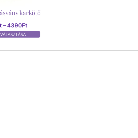
 ásvány karkötő
t
–
4390
Ft
 VÁLASZTÁSA