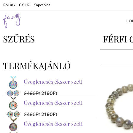
Rólunk
GY.I.K.
Kapcsolat
HO
SZŰRÉS
FÉRFI
TERMÉKAJÁNLÓ
Üveglencsés ékszer szett
2490
Ft
2190
Ft
Üveglencsés ékszer szett
2490
Ft
2190
Ft
Üveglencsés ékszer szett