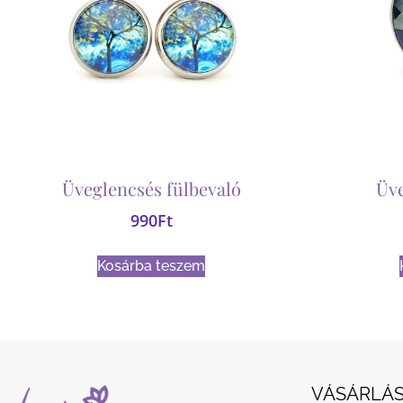
Üveglencsés fülbevaló
Üv
990
Ft
Kosárba teszem
VÁSÁRLÁS