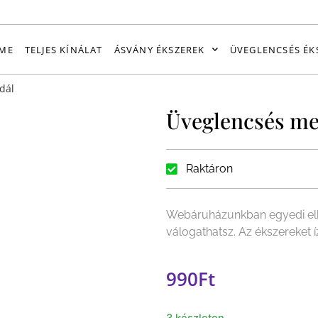
ME
TELJES KÍNÁLAT
ÁSVÁNY ÉKSZEREK
ÜVEGLENCSÉS ÉK
dál
Üveglencsés me
Raktáron
Webáruházunkban egyedi elk
válogathatsz. Az ékszereket 
990
Ft
3 készleten