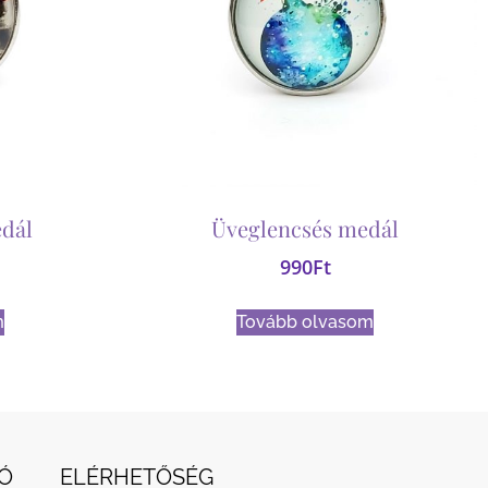
dál
Üveglencsés medál
990
Ft
m
Tovább olvasom
Ó
ELÉRHETŐSÉG