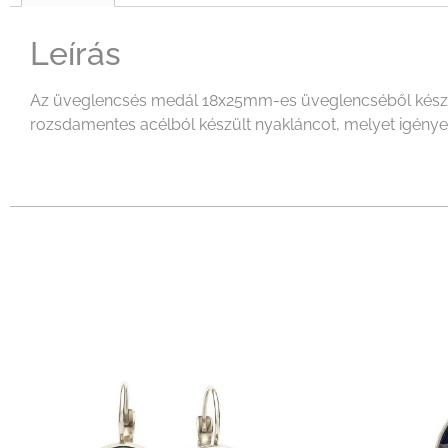
Leírás
Az üveglencsés medál 18x25mm-es üveglencséből készült 
rozsdamentes acélból készült nyakláncot, melyet igényeid 