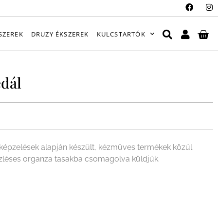
SZEREK
DRUZY ÉKSZEREK
KULCSTARTÓK
dál
épzelések alapján készült, kézműves termékek közül
ízléses organza tasakba csomagolva küldjük.