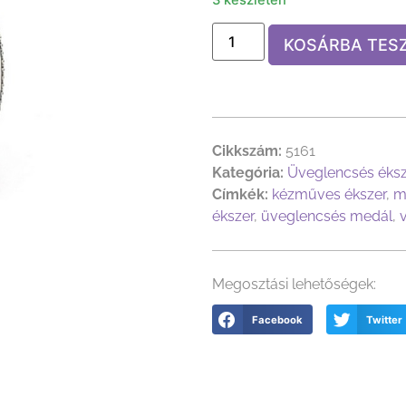
KOSÁRBA TES
Cikkszám:
5161
Kategória:
Üveglencsés éks
Címkék:
kézműves ékszer
,
m
ékszer
,
üveglencsés medál
,
Megosztási lehetőségek:
Facebook
Twitter