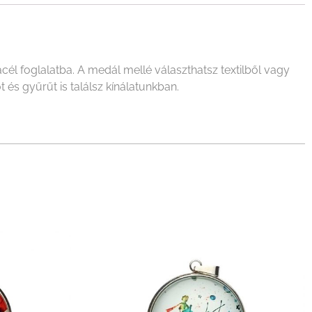
l foglalatba. A medál mellé választhatsz textilből vagy
 és gyűrűt is találsz kínálatunkban.