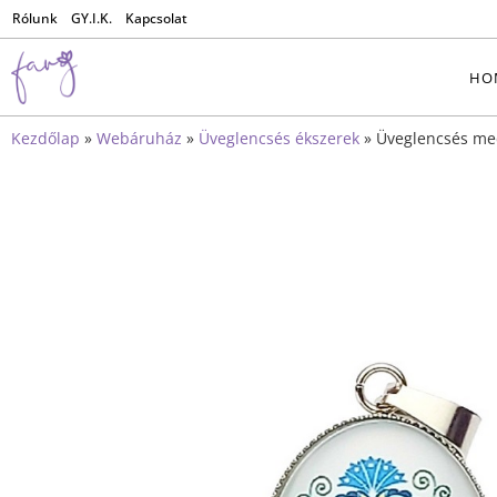
Rólunk
GY.I.K.
Kapcsolat
HO
Kezdőlap
»
Webáruház
»
Üveglencsés ékszerek
»
Üveglencsés me