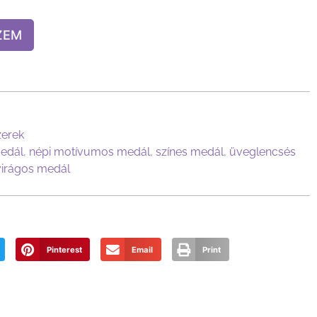
ZEM
zerek
edál
,
népi motívumos medál
,
színes medál
,
üveglencsés
virágos medál
Pinterest
Email
Print