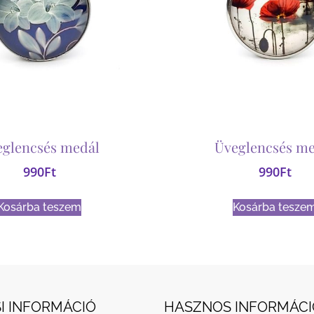
eglencsés medál
Üveglencsés me
990
Ft
990
Ft
Kosárba teszem
Kosárba tesze
I INFORMÁCIÓ
HASZNOS INFORMÁCI