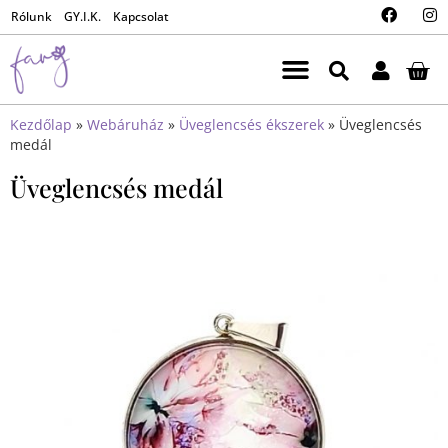
Rólunk
GY.I.K.
Kapcsolat
Kezdőlap
»
Webáruház
»
Üveglencsés ékszerek
»
Üveglencsés
medál
Üveglencsés medál