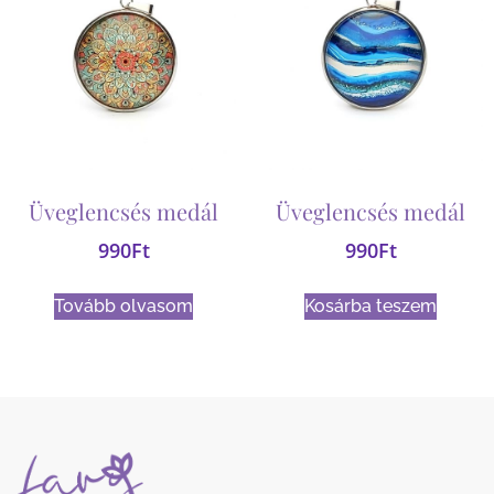
Üveglencsés medál
Üveglencsés medál
990
Ft
990
Ft
Tovább olvasom
Kosárba teszem