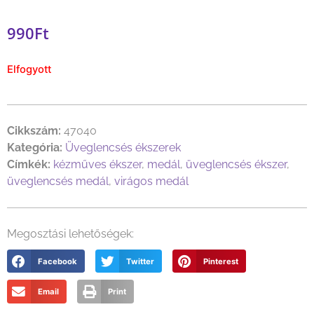
990
Ft
Elfogyott
Cikkszám:
47040
Kategória:
Üveglencsés ékszerek
Címkék:
kézműves ékszer
,
medál
,
üveglencsés ékszer
,
üveglencsés medál
,
virágos medál
Megosztási lehetőségek:
Facebook
Twitter
Pinterest
Email
Print