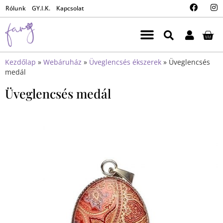
Rólunk
GY.I.K.
Kapcsolat
Kezdőlap
»
Webáruház
»
Üveglencsés ékszerek
»
Üveglencsés
medál
Üveglencsés medál