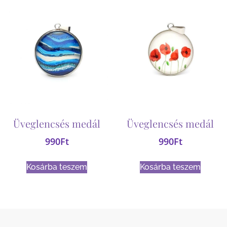
Üveglencsés medál
Üveglencsés medál
990
Ft
990
Ft
Kosárba teszem
Kosárba teszem