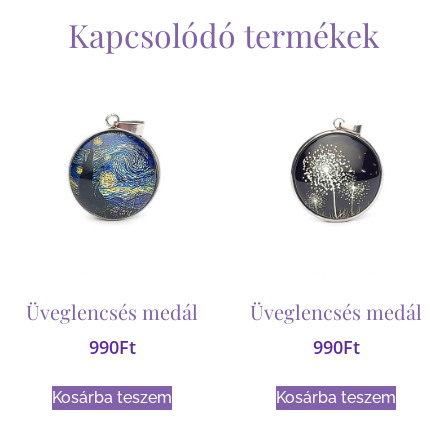
Kapcsolódó termékek
Üveglencsés medál
Üveglencsés medál
990
Ft
990
Ft
Kosárba teszem
Kosárba teszem