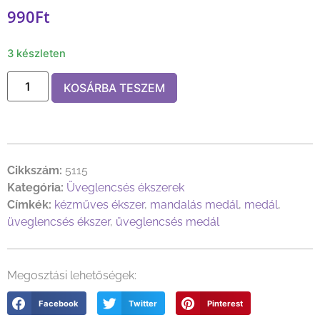
990
Ft
3 készleten
KOSÁRBA TESZEM
Cikkszám:
5115
Kategória:
Üveglencsés ékszerek
Címkék:
kézműves ékszer
,
mandalás medál
,
medál
,
üveglencsés ékszer
,
üveglencsés medál
Megosztási lehetőségek:
Facebook
Twitter
Pinterest