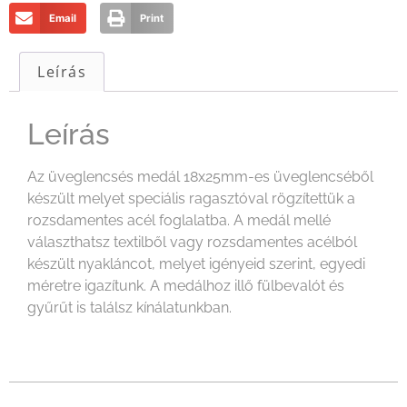
Email
Print
Leírás
Leírás
Az üveglencsés medál 18x25mm-es üveglencséből
készült melyet speciális ragasztóval rögzítettük a
rozsdamentes acél foglalatba. A medál mellé
választhatsz textilből vagy rozsdamentes acélból
készült nyakláncot, melyet igényeid szerint, egyedi
méretre igazítunk. A medálhoz illő fülbevalót és
gyűrűt is találsz kínálatunkban.