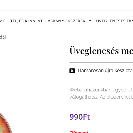
ME
TELJES KÍNÁLAT
ÁSVÁNY ÉKSZEREK
ÜVEGLENCSÉS ÉK
dál
Üveglencsés me
Hamarosan újra készlete
Webáruházunkban egyedi elk
válogathatsz. Az ékszereket 
990
Ft
Elfogyott