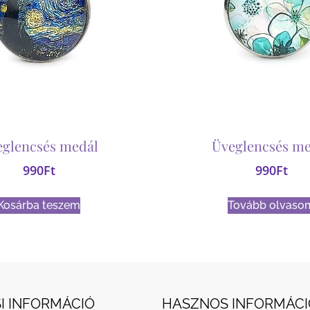
eglencsés medál
Üveglencsés me
990
Ft
990
Ft
Kosárba teszem
Tovább olvaso
I INFORMÁCIÓ
HASZNOS INFORMÁCI