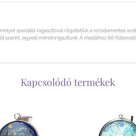
yet speciális ragasztóval rögzítettük a rozsdamentes acél f
szerint, egyedi méretre igazítunk. A medálhoz illő fülbevalót 
Kapcsolódó termékek