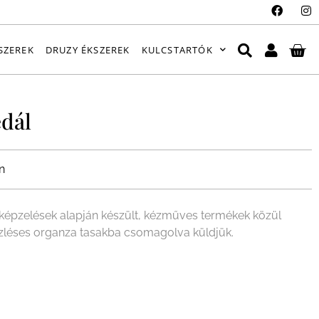
SZEREK
DRUZY ÉKSZEREK
KULCSTARTÓK
dál
n
épzelések alapján készült, kézműves termékek közül
ízléses organza tasakba csomagolva küldjük.