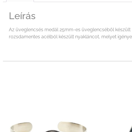
Leírás
Az üveglencsés medál 25mm-es üveglencséből készült mel
rozsdamentes acélból készült nyakláncot, melyet igényeid 