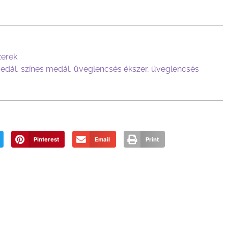
zerek
edál
,
színes medál
,
üveglencsés ékszer
,
üveglencsés
Pinterest
Email
Print