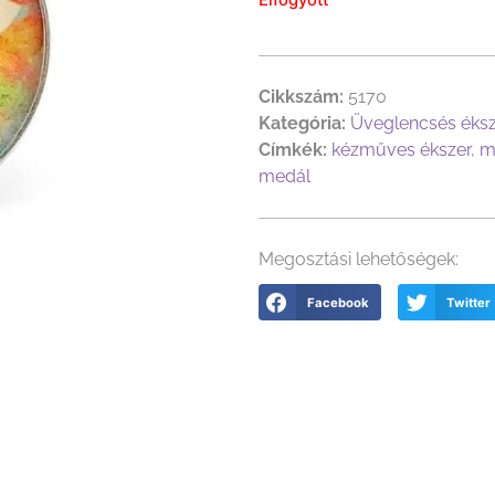
Cikkszám:
5170
Kategória:
Üveglencsés éks
Címkék:
kézműves ékszer
,
m
medál
Megosztási lehetőségek:
Facebook
Twitter