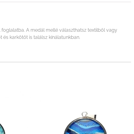
oglalatba. A medál mellé választhatsz textilből vagy
és karkötőt is találsz kínálatunkban.