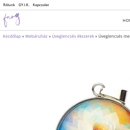
Rólunk
GY.I.K.
Kapcsolat
HO
Kezdőlap
»
Webáruház
»
Üveglencsés ékszerek
»
Üveglencsés me