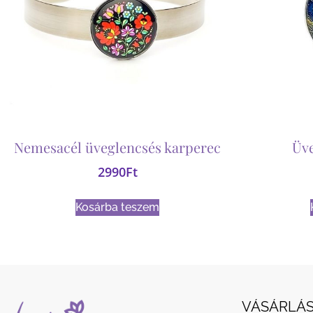
Nemesacél üveglencsés karperec
Üv
2990
Ft
Kosárba teszem
VÁSÁRLÁS