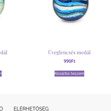
dál
Üveglencsés medál
990
Ft
m
Kosárba teszem
Ó
ELÉRHETŐSÉG