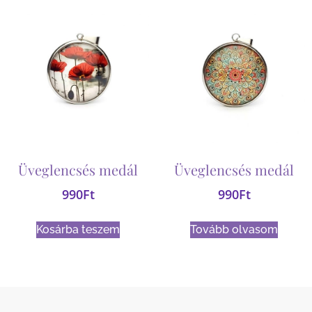
Üveglencsés medál
Üveglencsés medál
990
Ft
990
Ft
Kosárba teszem
Tovább olvasom