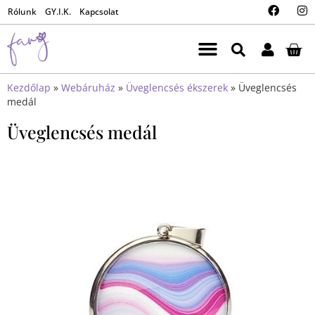
Rólunk
GY.I.K.
Kapcsolat
Kezdőlap
»
Webáruház
»
Üveglencsés ékszerek
»
Üveglencsés
medál
Üveglencsés medál