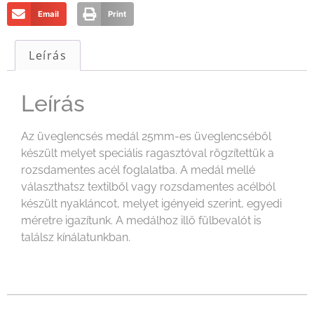
Email
Print
Leírás
Leírás
Az üveglencsés medál 25mm-es üveglencséből
készült melyet speciális ragasztóval rögzítettük a
rozsdamentes acél foglalatba. A medál mellé
választhatsz textilből vagy rozsdamentes acélból
készült nyakláncot, melyet igényeid szerint, egyedi
méretre igazítunk. A medálhoz illő fülbevalót is
találsz kínálatunkban.