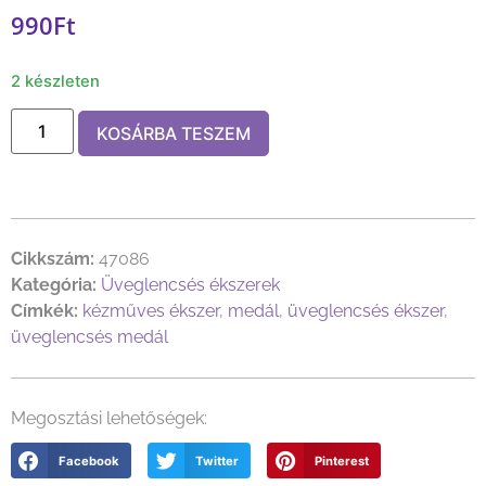
990
Ft
2 készleten
KOSÁRBA TESZEM
Cikkszám:
47086
Kategória:
Üveglencsés ékszerek
Címkék:
kézműves ékszer
,
medál
,
üveglencsés ékszer
,
üveglencsés medál
Megosztási lehetőségek:
Facebook
Twitter
Pinterest