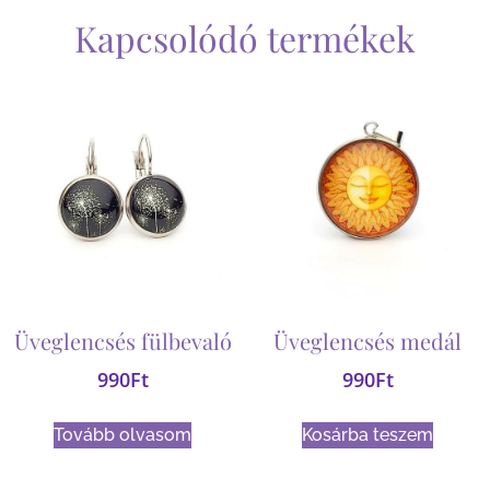
Kapcsolódó termékek
Üveglencsés fülbevaló
Üveglencsés medál
990
Ft
990
Ft
Tovább olvasom
Kosárba teszem