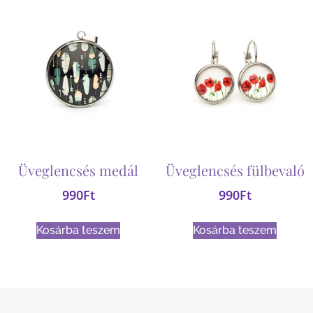
Üveglencsés medál
Üveglencsés fülbevaló
990
Ft
990
Ft
Kosárba teszem
Kosárba teszem