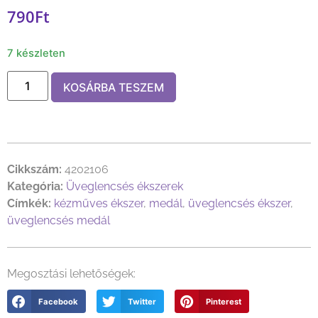
790
Ft
7 készleten
KOSÁRBA TESZEM
Cikkszám:
4202106
Kategória:
Üveglencsés ékszerek
Címkék:
kézműves ékszer
,
medál
,
üveglencsés ékszer
,
üveglencsés medál
Megosztási lehetőségek:
Facebook
Twitter
Pinterest