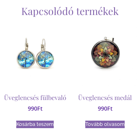
Kapcsolódó termékek
Üveglencsés fülbevaló
Üveglencsés medál
990
Ft
990
Ft
Kosárba teszem
Tovább olvasom