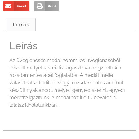
Email
Print
Leírás
Leírás
Az üveglencsés medál 20mm-es üveglencséből
készült melyet speciális ragasztóval rögzítettük a
rozsdamentes acél foglalatba. A medál mellé
választhatsz textilből vagy rozsdamentes acélból
készült nyakláncot, melyet igényeid szerint, egyedi
méretre igazítunk. A medálhoz illő fülbevalót is
találsz kínálatunkban.