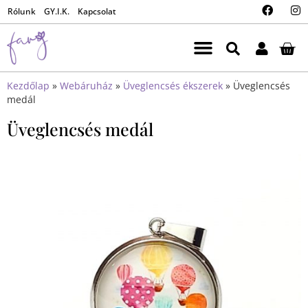
Rólunk
GY.I.K.
Kapcsolat
Kezdőlap
»
Webáruház
»
Üveglencsés ékszerek
»
Üveglencsés
medál
Üveglencsés medál