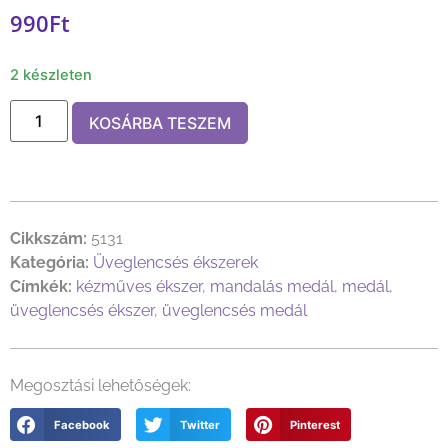
990
Ft
2 készleten
KOSÁRBA TESZEM
Cikkszám:
5131
Kategória:
Üveglencsés ékszerek
Címkék:
kézműves ékszer
,
mandalás medál
,
medál
,
üveglencsés ékszer
,
üveglencsés medál
Megosztási lehetőségek:
Facebook
Twitter
Pinterest