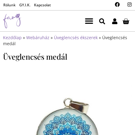
Rólunk
GY.I.K.
Kapcsolat
Kezdőlap
»
Webáruház
»
Üveglencsés ékszerek
»
Üveglencsés
medál
Üveglencsés medál