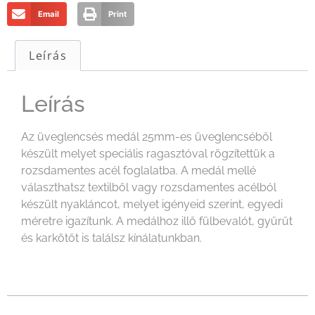
Email
Print
Leírás
Leírás
Az üveglencsés medál 25mm-es üveglencséből
készült melyet speciális ragasztóval rögzítettük a
rozsdamentes acél foglalatba. A medál mellé
választhatsz textilből vagy rozsdamentes acélból
készült nyakláncot, melyet igényeid szerint, egyedi
méretre igazítunk. A medálhoz illő fülbevalót, gyűrűt
és karkötőt is találsz kínálatunkban.