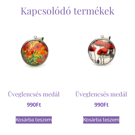
Kapcsolódó termékek
Üveglencsés medál
Üveglencsés medál
990
Ft
990
Ft
Kosárba teszem
Kosárba teszem