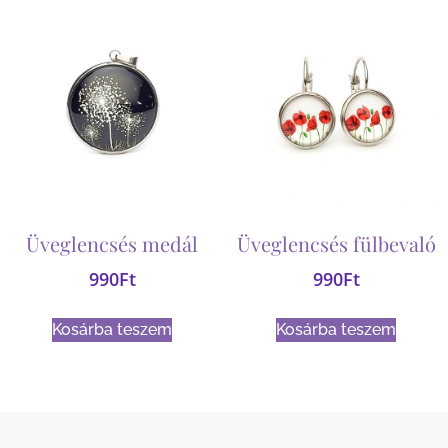
Üveglencsés medál
Üveglencsés fülbevaló
990
Ft
990
Ft
Kosárba teszem
Kosárba teszem