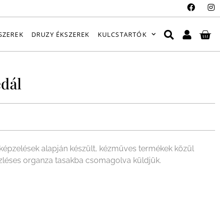
SZEREK
DRUZY ÉKSZEREK
KULCSTARTÓK
dál
épzelések alapján készült, kézműves termékek közül
ízléses organza tasakba csomagolva küldjük.