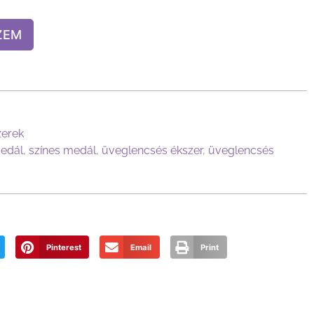
ZEM
zerek
edál
,
színes medál
,
üveglencsés ékszer
,
üveglencsés
Pinterest
Email
Print