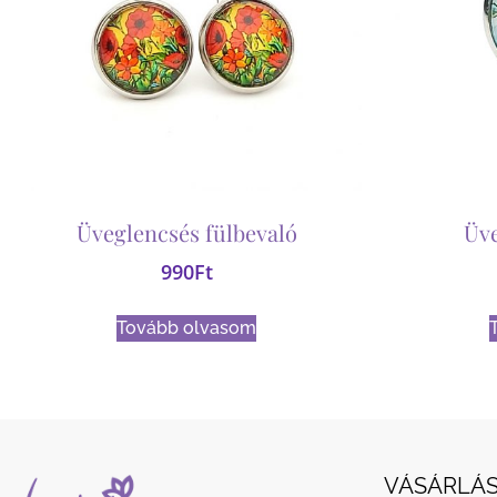
Üveglencsés fülbevaló
Üv
990
Ft
Tovább olvasom
VÁSÁRLÁS