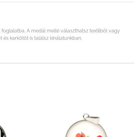
oglalatba. A medál mellé választhatsz textilből vagy
és karkötőt is találsz kínálatunkban.