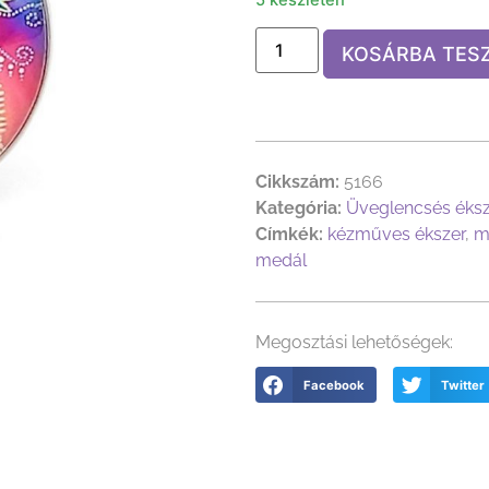
KOSÁRBA TES
Cikkszám:
5166
Kategória:
Üveglencsés éks
Címkék:
kézműves ékszer
,
m
medál
Megosztási lehetőségek:
Facebook
Twitter