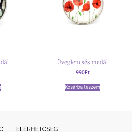
dál
Üveglencsés medál
990
Ft
m
Kosárba teszem
Ó
ELÉRHETŐSÉG