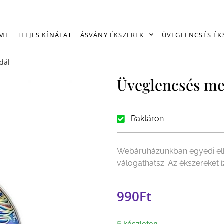
ME
TELJES KÍNÁLAT
ÁSVÁNY ÉKSZEREK
ÜVEGLENCSÉS ÉK
dál
Üveglencsés me
Raktáron
Webáruházunkban egyedi elk
válogathatsz. Az ékszereket 
990
Ft
5 készleten