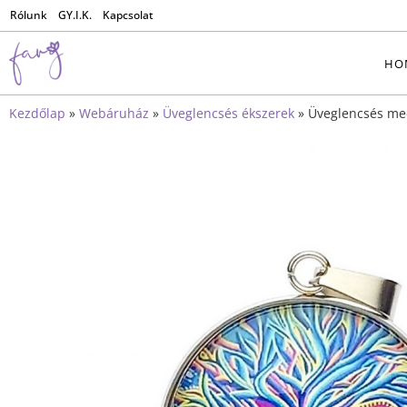
Rólunk
GY.I.K.
Kapcsolat
HO
Kezdőlap
»
Webáruház
»
Üveglencsés ékszerek
»
Üveglencsés me