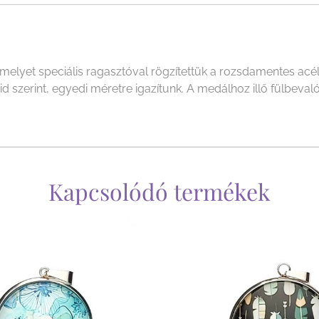
yet speciális ragasztóval rögzítettük a rozsdamentes acél f
szerint, egyedi méretre igazítunk. A medálhoz illő fülbevalót 
Kapcsolódó termékek