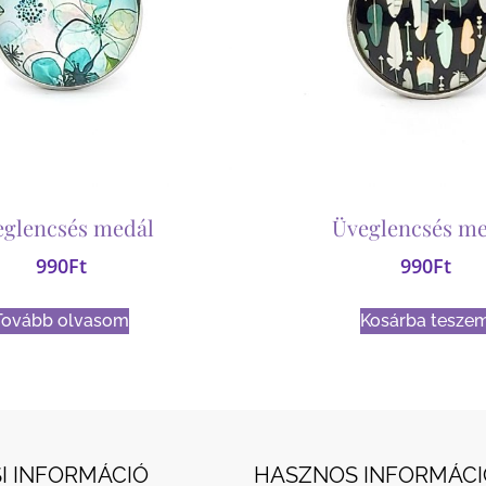
eglencsés medál
Üveglencsés me
990
Ft
990
Ft
Tovább olvasom
Kosárba tesze
I INFORMÁCIÓ
HASZNOS INFORMÁCI