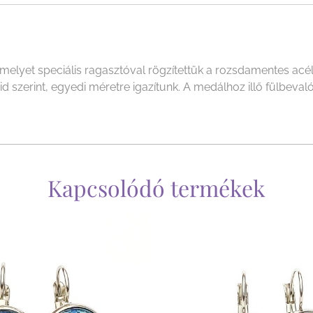
yet speciális ragasztóval rögzítettük a rozsdamentes acél f
szerint, egyedi méretre igazítunk. A medálhoz illő fülbevalót
Kapcsolódó termékek