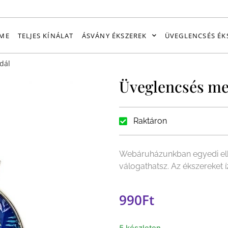
ME
TELJES KÍNÁLAT
ÁSVÁNY ÉKSZEREK
ÜVEGLENCSÉS ÉK
dál
Üveglencsés me
Raktáron
Webáruházunkban egyedi elk
válogathatsz. Az ékszereket 
990
Ft
5 készleten