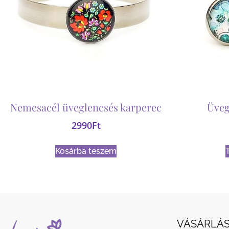
Nemesacél üveglencsés karperec
Üveg
2990
Ft
Kosárba teszem
VÁSÁRLÁS