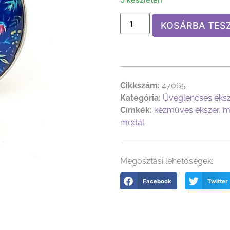
KOSÁRBA TES
Cikkszám:
47065
Kategória:
Üveglencsés éks
Címkék:
kézműves ékszer
,
m
medál
Megosztási lehetőségek:
Facebook
Twitter