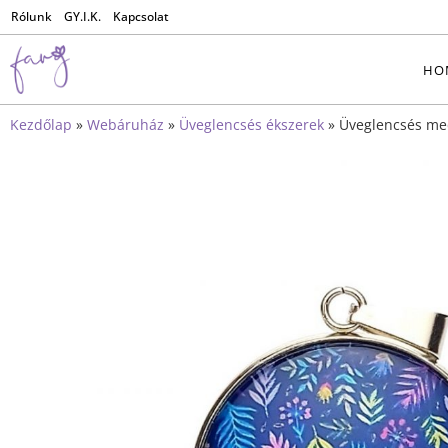
Rólunk
GY.I.K.
Kapcsolat
HO
Kezdőlap
»
Webáruház
»
Üveglencsés ékszerek
»
Üveglencsés me