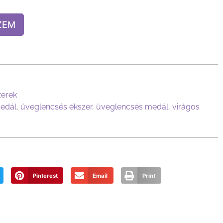
ZEM
zerek
edál
,
üveglencsés ékszer
,
üveglencsés medál
,
virágos
Pinterest
Email
Print