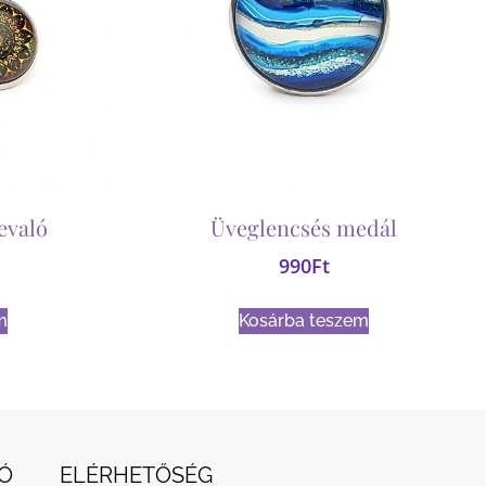
evaló
Üveglencsés medál
990
Ft
m
Kosárba teszem
Ó
ELÉRHETŐSÉG