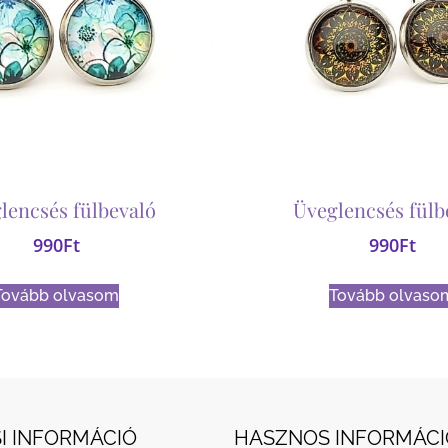
lencsés fülbevaló
Üveglencsés fülb
990
Ft
990
Ft
Tovább olvasom
Tovább olvaso
I INFORMÁCIÓ
HASZNOS INFORMÁCI