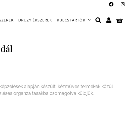
SZEREK
DRUZY ÉKSZEREK
KULCSTARTÓK
dál
épzelések alapján készült, kézműves termékek közül
ízléses organza tasakba csomagolva küldjük.