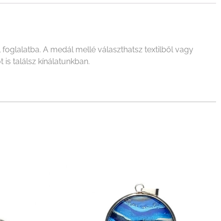
oglalatba. A medál mellé választhatsz textilből vagy
 is találsz kínálatunkban.