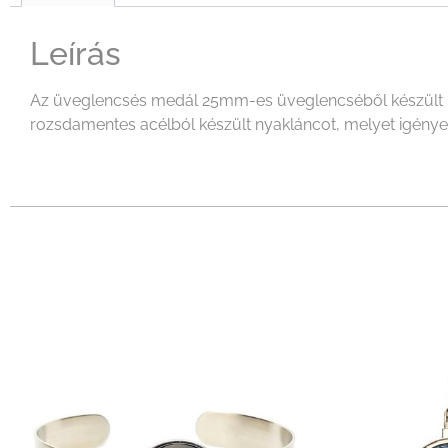
Leírás
Az üveglencsés medál 25mm-es üveglencséből készült mel
rozsdamentes acélból készült nyakláncot, melyet igényeid 