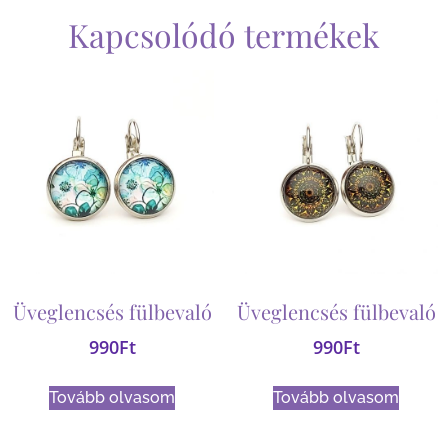
Kapcsolódó termékek
Üveglencsés fülbevaló
Üveglencsés fülbevaló
990
Ft
990
Ft
Tovább olvasom
Tovább olvasom