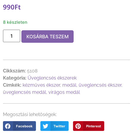
990
Ft
8 készleten
KOSÁRBA TESZEM
Cikkszám:
5108
Kategória:
Üveglencsés ékszerek
Címkék:
kézműves ékszer
,
medál
,
üveglencsés ékszer
,
üveglencsés medál
,
virágos medál
Megosztási lehetőségek:
Facebook
Twitter
Pinterest