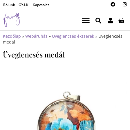
Rólunk
GY.I.K.
Kapcsolat
Kezdőlap
»
Webáruház
»
Üveglencsés ékszerek
»
Üveglencsés
medál
Üveglencsés medál