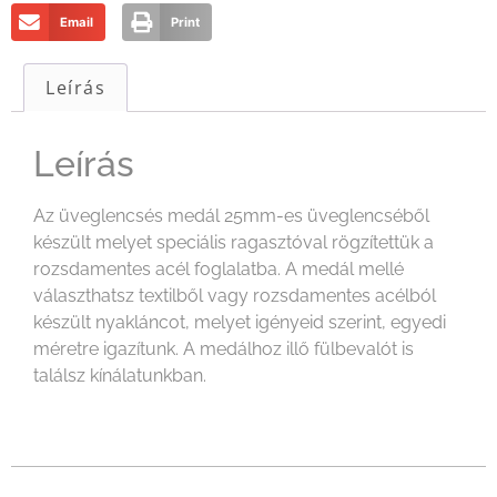
Email
Print
Leírás
Leírás
Az üveglencsés medál 25mm-es üveglencséből
készült melyet speciális ragasztóval rögzítettük a
rozsdamentes acél foglalatba. A medál mellé
választhatsz textilből vagy rozsdamentes acélból
készült nyakláncot, melyet igényeid szerint, egyedi
méretre igazítunk. A medálhoz illő fülbevalót is
találsz kínálatunkban.