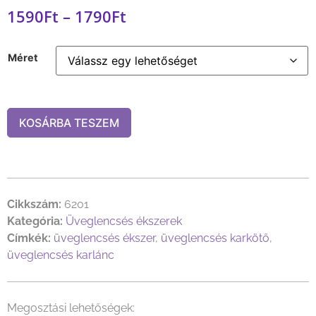
1590
Ft
–
1790
Ft
Méret
KOSÁRBA TESZEM
Cikkszám:
6201
Kategória:
Üveglencsés ékszerek
Címkék:
üveglencsés ékszer
,
üveglencsés karkötő
,
üveglencsés karlánc
Megosztási lehetőségek: