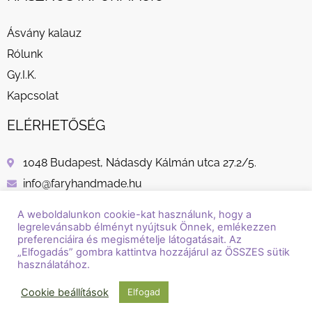
Ásvány kalauz
Rólunk
Gy.I.K.
Kapcsolat
ELÉRHETŐSÉG
1048 Budapest, Nádasdy Kálmán utca 27.2/5.
info@faryhandmade.hu
+36 30 232 8882
A weboldalunkon cookie-kat használunk, hogy a
legrelevánsabb élményt nyújtsuk Önnek, emlékezzen
preferenciáira és megismételje látogatásait. Az
„Elfogadás” gombra kattintva hozzájárul az ÖSSZES sütik
használatához.
© Copyright / Szerzői jog / 2018 - 2026 / Fary Handmade
Cookie beállítások
Elfogad