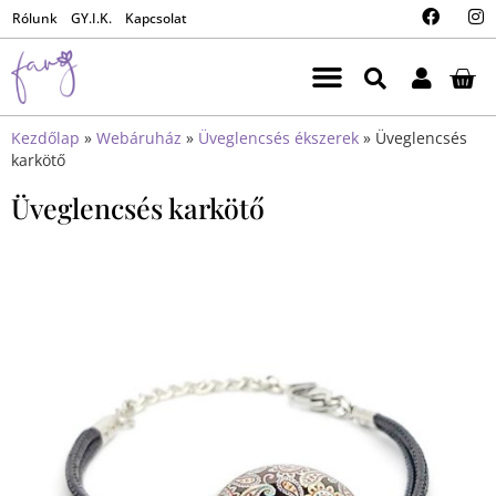
Rólunk
GY.I.K.
Kapcsolat
Kezdőlap
»
Webáruház
»
Üveglencsés ékszerek
»
Üveglencsés
karkötő
Üveglencsés karkötő