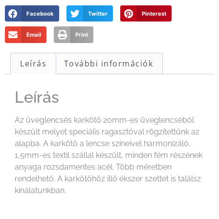
Facebook
Twitter
Pinterest
Email
Print
Leírás
További információk
Leírás
Az üveglencsés karkötő 20mm-es üveglencséből
készült melyet speciális ragasztóval rögzítettünk az
alapba. A karkötő a lencse színeivel harmonizáló,
1,5mm-es textil szállal készült, minden fém részének
anyaga rozsdamentes acél. Több méretben
rendelhető. A karkötőhöz illő ékszer szettet is találsz
kínálatunkban.