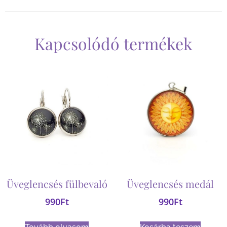
Kapcsolódó termékek
Üveglencsés fülbevaló
Üveglencsés medál
990
Ft
990
Ft