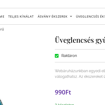
ME
TELJES KÍNÁLAT
ÁSVÁNY ÉKSZEREK
ÜVEGLENCSÉS ÉK
űrű
Üveglencsés gy
Raktáron
Webáruházunkban egyedi elk
válogathatsz. Az ékszereket
990
Ft
2 készleten