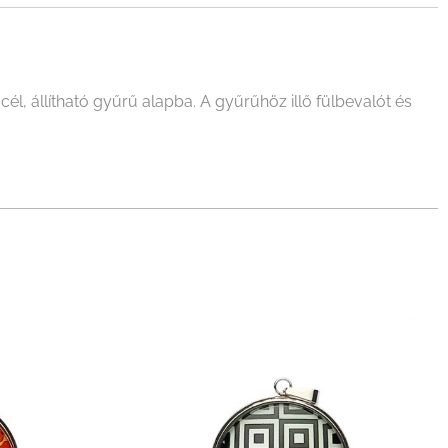
, állítható gyűrű alapba. A gyűrűhöz illő fülbevalót és