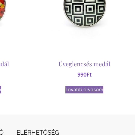
dál
Üveglencsés medál
990
Ft
m
Tovább olvasom
Ó
ELÉRHETŐSÉG