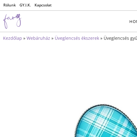
Rólunk
GY.I.K.
Kapcsolat
HO
Kezdőlap
»
Webáruház
»
Üveglencsés ékszerek
»
Üveglencsés gy