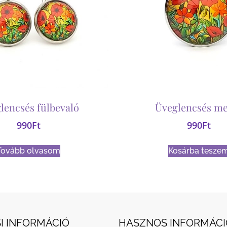
lencsés fülbevaló
Üveglencsés me
990
Ft
990
Ft
Tovább olvasom
Kosárba tesze
I INFORMÁCIÓ
HASZNOS INFORMÁCI