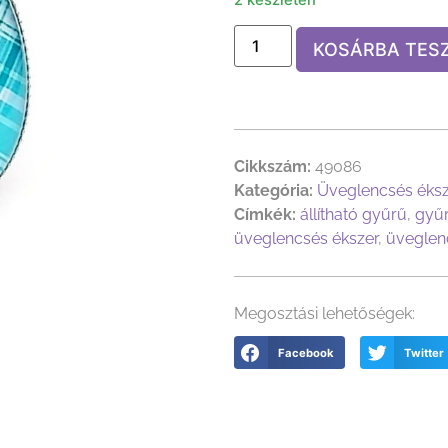
KOSÁRBA TES
Cikkszám:
49086
Kategória:
Üveglencsés éks
Címkék:
állítható gyűrű
,
gyű
üveglencsés ékszer
,
üveglen
Megosztási lehetőségek:
Facebook
Twitter