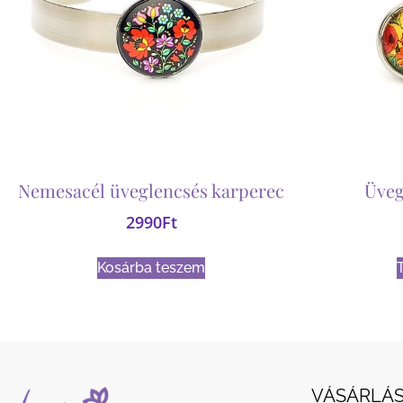
Nemesacél üveglencsés karperec
Üveg
2990
Ft
Kosárba teszem
VÁSÁRLÁS