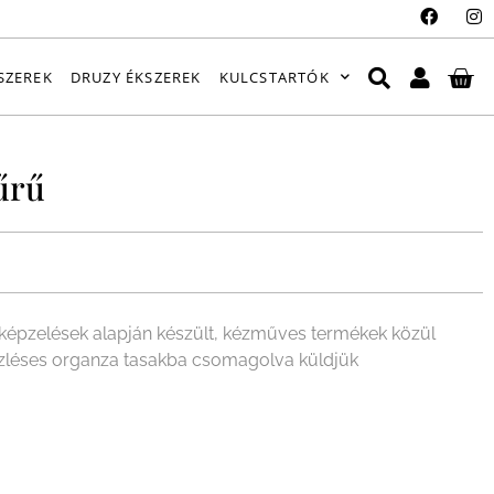
SZEREK
DRUZY ÉKSZEREK
KULCSTARTÓK
űrű
épzelések alapján készült, kézműves termékek közül
 ízléses organza tasakba csomagolva küldjük