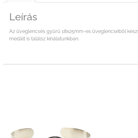
Leírás
Az üveglencsés gyűrű 18x25mm-es üveglencséből készült m
medált is találsz kínálatunkban.