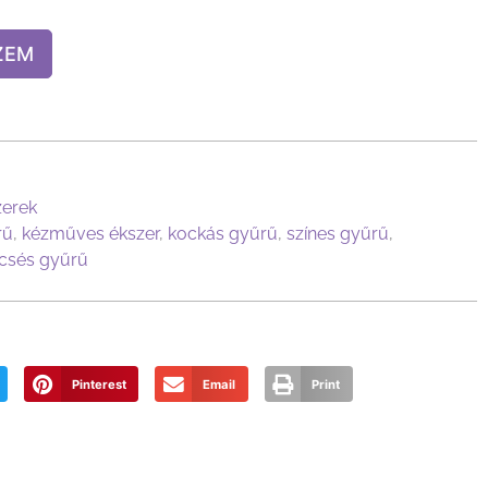
ZEM
zerek
rű
,
kézműves ékszer
,
kockás gyűrű
,
színes gyűrű
,
csés gyűrű
Pinterest
Email
Print