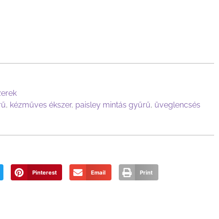
zerek
rű
,
kézműves ékszer
,
paisley mintás gyűrű
,
üveglencsés
Pinterest
Email
Print