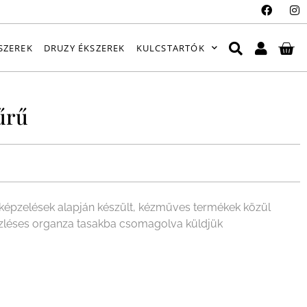
SZEREK
DRUZY ÉKSZEREK
KULCSTARTÓK
űrű
épzelések alapján készült, kézműves termékek közül
 ízléses organza tasakba csomagolva küldjük