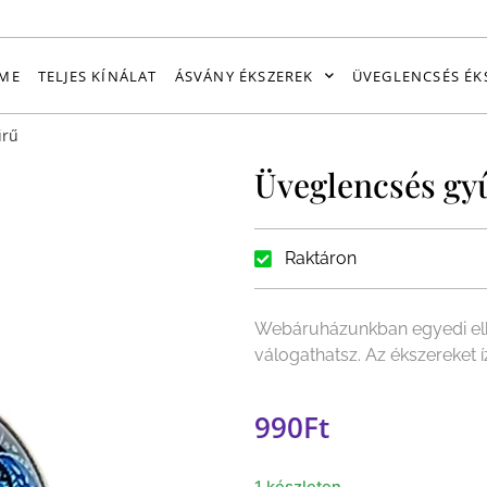
ME
TELJES KÍNÁLAT
ÁSVÁNY ÉKSZEREK
ÜVEGLENCSÉS ÉK
űrű
Üveglencsés gy
Raktáron
Webáruházunkban egyedi elk
válogathatsz. Az ékszereket
990
Ft
1 készleten