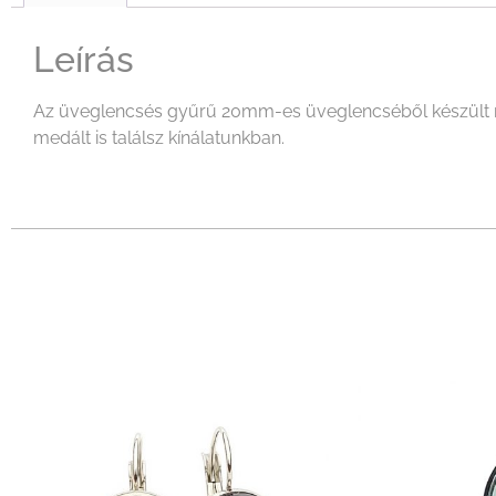
Leírás
Az üveglencsés gyűrű 20mm-es üveglencséből készült mely
medált is találsz kínálatunkban.