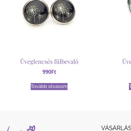
Üveglencsés fülbevaló
Üv
990
Ft
Tovább olvasom
VÁSÁRLÁS