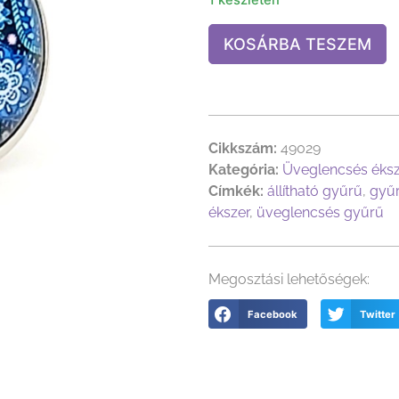
KOSÁRBA TESZEM
Cikkszám:
49029
Kategória:
Üveglencsés éks
Címkék:
állítható gyűrű
,
gyű
ékszer
,
üveglencsés gyűrű
Megosztási lehetőségek:
Facebook
Twitter