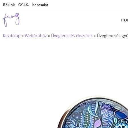
Rólunk
GY.I.K.
Kapcsolat
HO
Kezdőlap
»
Webáruház
»
Üveglencsés ékszerek
»
Üveglencsés gy