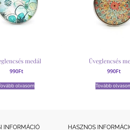
eglencsés medál
Üveglencsés me
990
Ft
990
Ft
Tovább olvasom
Tovább olvaso
I INFORMÁCIÓ
HASZNOS INFORMÁCI