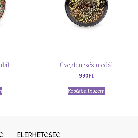
dál
Üveglencsés medál
990
Ft
m
Kosárba teszem
Ó
ELÉRHETŐSÉG