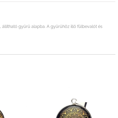
llítható gyűrű alapba. A gyűrűhöz illő fülbevalót és