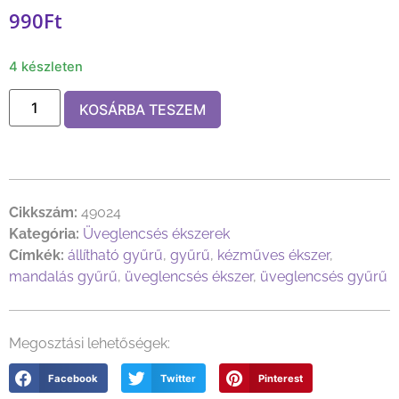
990
Ft
4 készleten
KOSÁRBA TESZEM
Cikkszám:
49024
Kategória:
Üveglencsés ékszerek
Címkék:
állítható gyűrű
,
gyűrű
,
kézműves ékszer
,
mandalás gyűrű
,
üveglencsés ékszer
,
üveglencsés gyűrű
Megosztási lehetőségek:
Facebook
Twitter
Pinterest