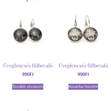
Üveglencsés fülbevaló
Üveglencsés fülbevaló
990
Ft
990
Ft
Tovább olvasom
Kosárba teszem