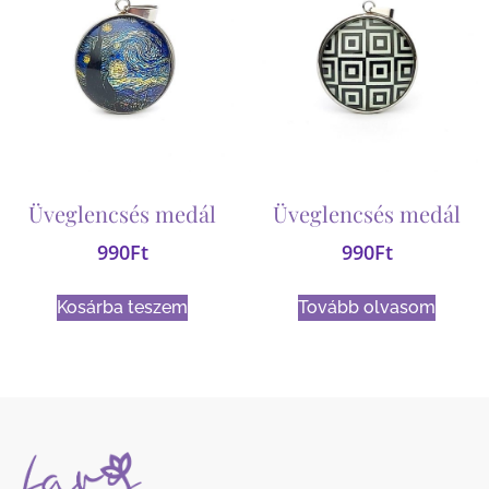
Üveglencsés medál
Üveglencsés medál
990
Ft
990
Ft
Kosárba teszem
Tovább olvasom