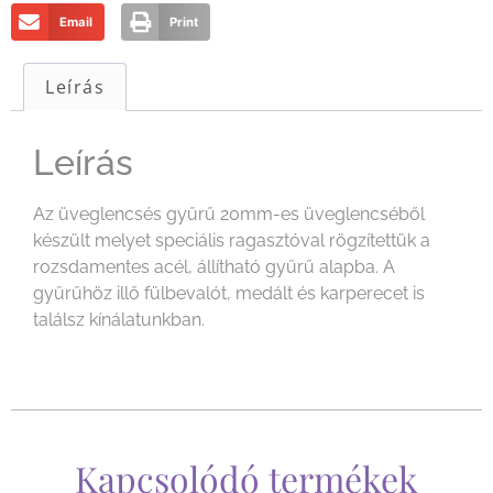
Email
Print
Leírás
Leírás
Az üveglencsés gyűrű 20mm-es üveglencséből
készült melyet speciális ragasztóval rögzítettük a
rozsdamentes acél, állítható gyűrű alapba. A
gyűrűhöz illő fülbevalót, medált és karperecet is
találsz kínálatunkban.
Kapcsolódó termékek