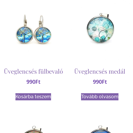
Üveglencsés fülbevaló
Üveglencsés medál
990
Ft
990
Ft
Kosárba teszem
Tovább olvasom