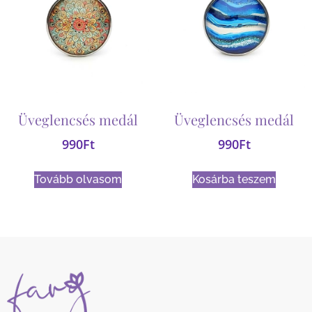
Üveglencsés medál
Üveglencsés medál
990
Ft
990
Ft
Tovább olvasom
Kosárba teszem