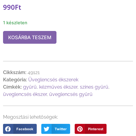
990
Ft
1 készleten
KOSÁRBA TESZEM
Cikkszám:
49121
Kategória:
Üveglencsés ékszerek
Címkék:
gyűrű
,
kézműves ékszer
,
színes gyűrű
,
üveglencsés ékszer
,
üveglencsés gyűrű
Megosztási lehetőségek:
Facebook
Twitter
Pinterest