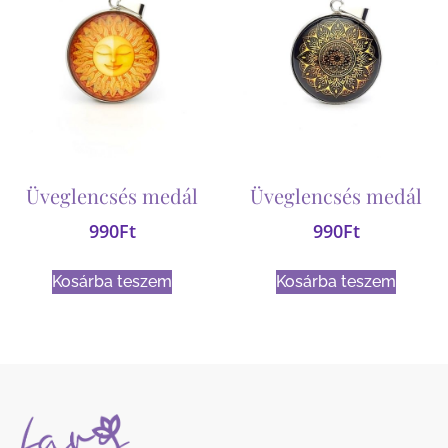
Üveglencsés medál
Üveglencsés medál
990
Ft
990
Ft
Kosárba teszem
Kosárba teszem