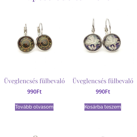
Üveglencsés fülbevaló
Üveglencsés fülbevaló
990
Ft
990
Ft
Tovább olvasom
Kosárba teszem