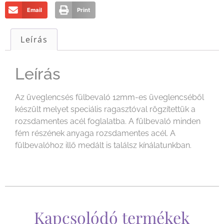
Email
Print
Leírás
Leírás
Az üveglencsés fülbevaló 12mm-es üveglencséből
készült melyet speciális ragasztóval rögzítettük a
rozsdamentes acél foglalatba. A fülbevaló minden
fém részének anyaga rozsdamentes acél. A
fülbevalóhoz illő medált is találsz kínálatunkban.
Kapcsolódó termékek