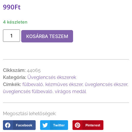
990
Ft
4 készleten
KOSÁRBA TESZEM
Cikkszám:
44065
Kategória:
Üveglencsés ékszerek
Címkék:
fülbevaló
,
kézműves ékszer
,
üveglencsés ékszer
,
üveglencsés fülbevaló
,
virágos medál
Megosztási lehetőségek:
Facebook
Twitter
Pinterest