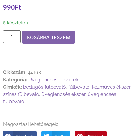
990
Ft
5 készleten
KOSÁRBA TESZEM
Cikkszám:
44168
Kategória:
Üveglencsés ékszerek
Címkék:
bedugós fülbevaló
,
fülbevaló
,
kézműves ékszer
,
színes fülbevaló
,
üveglencsés ékszer
,
üveglencsés
fülbevaló
Megosztási lehetőségek: