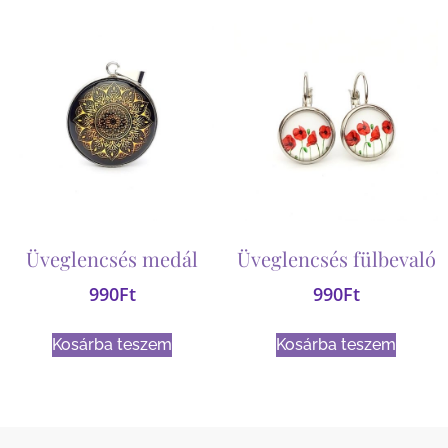
Üveglencsés medál
Üveglencsés fülbevaló
990
Ft
990
Ft
Kosárba teszem
Kosárba teszem