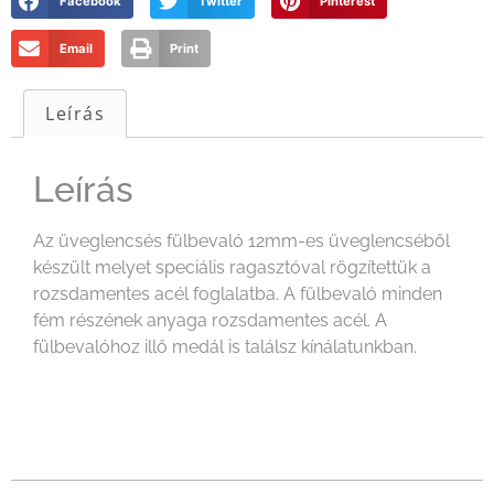
Facebook
Twitter
Pinterest
Email
Print
Leírás
Leírás
Az üveglencsés fülbevaló 12mm-es üveglencséből
készült melyet speciális ragasztóval rögzítettük a
rozsdamentes acél foglalatba. A fülbevaló minden
fém részének anyaga rozsdamentes acél. A
fülbevalóhoz illő medál is találsz kínálatunkban.