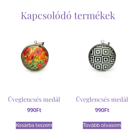
Kapcsolódó termékek
Üveglencsés medál
Üveglencsés medál
990
Ft
990
Ft
Kosárba teszem
Tovább olvasom